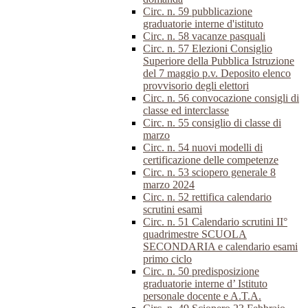
Circ. n. 59 pubblicazione
graduatorie interne d'istituto
Circ. n. 58 vacanze pasquali
Circ. n. 57 Elezioni Consiglio
Superiore della Pubblica Istruzione
del 7 maggio p.v. Deposito elenco
provvisorio degli elettori
Circ. n. 56 convocazione consigli di
classe ed interclasse
Circ. n. 55 consiglio di classe di
marzo
Circ. n. 54 nuovi modelli di
certificazione delle competenze
Circ. n. 53 sciopero generale 8
marzo 2024
Circ. n. 52 rettifica calendario
scrutini esami
Circ. n. 51 Calendario scrutini II°
quadrimestre SCUOLA
SECONDARIA e calendario esami
primo ciclo
Circ. n. 50 predisposizione
graduatorie interne d’ Istituto
personale docente e A.T.A.