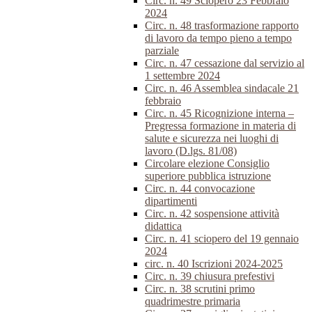
Circ. n. 49 Sciopero 23 Febbraio
2024
Circ. n. 48 trasformazione rapporto
di lavoro da tempo pieno a tempo
parziale
Circ. n. 47 cessazione dal servizio al
1 settembre 2024
Circ. n. 46 Assemblea sindacale 21
febbraio
Circ. n. 45 Ricognizione interna –
Pregressa formazione in materia di
salute e sicurezza nei luoghi di
lavoro (D.lgs. 81/08)
Circolare elezione Consiglio
superiore pubblica istruzione
Circ. n. 44 convocazione
dipartimenti
Circ. n. 42 sospensione attività
didattica
Circ. n. 41 sciopero del 19 gennaio
2024
circ. n. 40 Iscrizioni 2024-2025
Circ. n. 39 chiusura prefestivi
Circ. n. 38 scrutini primo
quadrimestre primaria