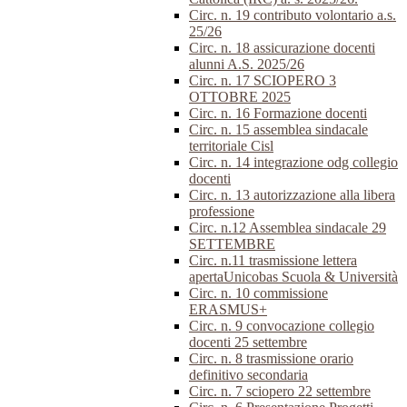
Circ. n. 19 contributo volontario a.s.
25/26
Circ. n. 18 assicurazione docenti
alunni A.S. 2025/26
Circ. n. 17 SCIOPERO 3
OTTOBRE 2025
Circ. n. 16 Formazione docenti
Circ. n. 15 assemblea sindacale
territoriale Cisl
Circ. n. 14 integrazione odg collegio
docenti
Circ. n. 13 autorizzazione alla libera
professione
Circ. n.12 Assemblea sindacale 29
SETTEMBRE
Circ. n.11 trasmissione lettera
apertaUnicobas Scuola & Università
Circ. n. 10 commissione
ERASMUS+
Circ. n. 9 convocazione collegio
docenti 25 settembre
Circ. n. 8 trasmissione orario
definitivo secondaria
Circ. n. 7 sciopero 22 settembre