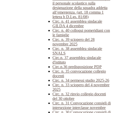
il personale scolastico sulla
designazione della squadra addetta
all’emergenza. (art. 18 comma 1
lettera b D.Lgs. 81/08)
Circ. n. 41 assemblea sindacale
GILDA 4 dicembre
Circ. n. 40 colloqui pomeridiani con
le famiglie
Circ. n. 39 sciopero del 28
novembre 2025
Circ. n. 38 assemblea sindacale
SNALS
Circ.n. 37 assemblea sindacale
d'istituto
Circ.n.36 predisposizione PDP
Circ. n. 35 convocazione collegio
docenti
Circ. n. 34 permessi studio 2025-26
Circ. n. 33 sciopero del 4 novembre
2025
Circ. n. 32 rinvio collegio docenti
del 30 ottobre
Circ. n. 31 Convocazione consigli di
intersezione interclasse novembre
Circ. n. 30 Convocazione consigli di