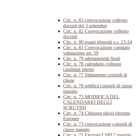
Circ. n. 83 convocazione collegio
docenti del 3 settembre
Circ. n. 82 Convocazione collegio
docenti
Circ. n. 80 esami idoneità a.s. 23-24
Circ. n. 81 Convocazione comitato
valutazione art. 59
Circ. n. 79 adempimenti finali
Circ. n. 78 calendario colloqui
candidati interni
Circ. n. 77 Slittamento consigli di
classe
Circ. n. 76 rettifica consigli di classe
maggio
Circ. n. 75 MODIFICA DEL
CALENDARIO DEGLI
SCRUTINI
Circ. n. 74 Chiusura plessi elezioni
Europee
Circ. n. 73 convocazione consigli di
classe maggio
Circ. n. 71 Elezioni CSPI 7 maggio