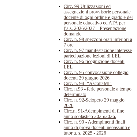
Circ. 99 Utilizzazioni ed
assegnazioni provvisorie personale
docente di ogni ordine e grado e del
personale educativo ed ATA per
l’a.s. 2026/2027 – Presentazione
domande
Circ. n. 98 spezzoni orari inferiori a
7 ore
Circ. n. 97 manifestazione interesse
partecipazione lezioni di LEL
Circ. n. 96 ricognizione docenti
LEL
Circ. n. 95 convocazione collegio
docenti 29 giugno 2026
Circ. n. 94- “AscoltaMI”
Circ. n.93 - ferie personale a tempo
determinato
Circ. n. 92-Sciopero 29 maggio
2026
Circ.n. 91-Adempimenti di fine
anno scolastico 2025/2026.
Circ. n. 90 - Adempimenti finali
anno di prova docenti neoassunti e
tutor a. s. 2025 - 2026