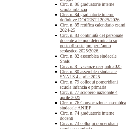
Circ. n. 86 graduatorie interne
scuola infanzia
Circ. n. 84 graduatorie interne
definitive DOCENTI 2025/2026
Circ. n. 85 rettifica calendario esami
2024-25
Circ. n. 83 continuità del personale
docente a tempo determinato su
posto di sostegno per l’anno
scolastico 2025/2026.
Circ. n. 82 assemblea sindacale
Snals
Circ. n. 81 vacanze pasquali 2025
Circ. n. 80 assemblea sindacale
SNALS 4 aprile 2025
Circ. n. 79 colloqui pomeridiani
scuola infanzia e primaria
Circ. n. 77 sciopero nazionale 4
aprile 2025
Circ. n. 76 Convocazione assemblea
sindacale ANIEF
Circ. n. 74 graduatorie interne
docenti
Circ. n. 73 colloqui pomeridiani
scuola secondaria