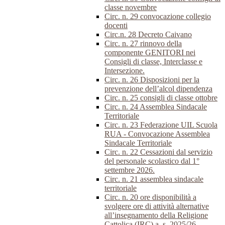
classe novembre
Circ. n. 29 convocazione collegio
docenti
Circ.n. 28 Decreto Caivano
Circ. n. 27 rinnovo della
componente GENITORI nei
Consigli di classe, Interclasse e
Intersezione.
Circ. n. 26 Disposizioni per la
prevenzione dell’alcol dipendenza
Circ. n. 25 consigli di classe ottobre
Circ. n. 24 Assemblea Sindacale
Territoriale
Circ. n. 23 Federazione UIL Scuola
RUA - Convocazione Assemblea
Sindacale Territoriale
Circ. n. 22 Cessazioni dal servizio
del personale scolastico dal 1°
settembre 2026.
Circ. n. 21 assemblea sindacale
territoriale
Circ. n. 20 ore disponibilità a
svolgere ore di attività alternative
all’insegnamento della Religione
Cattolica (IRC) a. s. 2025/26.