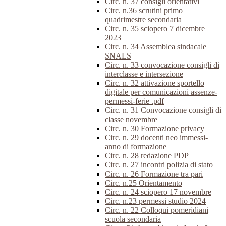
Circ. n. 37 consigli orientativi
Circ. n.36 scrutini primo
quadrimestre secondaria
Circ. n. 35 sciopero 7 dicembre
2023
Circ. n. 34 Assemblea sindacale
SNALS
Circ. n. 33 convocazione consigli di
interclasse e intersezione
Circ. n. 32 attivazione sportello
digitale per comunicazioni assenze-
permessi-ferie .pdf
Circ. n. 31 Convocazione consigli di
classe novembre
Circ. n. 30 Formazione privacy
Circ. n. 29 docenti neo immessi-
anno di formazione
Circ. n. 28 redazione PDP
Circ. n. 27 incontri polizia di stato
Circ. n. 26 Formazione tra pari
Circ. n.25 Orientamento
Circ. n. 24 sciopero 17 novembre
Circ. n.23 permessi studio 2024
Circ. n. 22 Colloqui pomeridiani
scuola secondaria