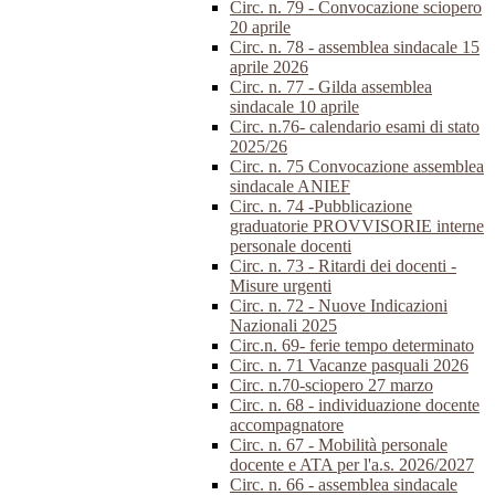
Circ. n. 79 - Convocazione sciopero
20 aprile
Circ. n. 78 - assemblea sindacale 15
aprile 2026
Circ. n. 77 - Gilda assemblea
sindacale 10 aprile
Circ. n.76- calendario esami di stato
2025/26
Circ. n. 75 Convocazione assemblea
sindacale ANIEF
Circ. n. 74 -Pubblicazione
graduatorie PROVVISORIE interne
personale docenti
Circ. n. 73 - Ritardi dei docenti -
Misure urgenti
Circ. n. 72 - Nuove Indicazioni
Nazionali 2025
Circ.n. 69- ferie tempo determinato
Circ. n. 71 Vacanze pasquali 2026
Circ. n.70-sciopero 27 marzo
Circ. n. 68 - individuazione docente
accompagnatore
Circ. n. 67 - Mobilità personale
docente e ATA per l'a.s. 2026/2027
Circ. n. 66 - assemblea sindacale