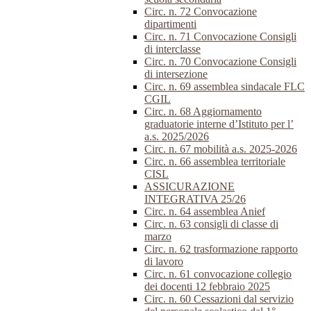
Circ. n. 72 Convocazione
dipartimenti
Circ. n. 71 Convocazione Consigli
di interclasse
Circ. n. 70 Convocazione Consigli
di intersezione
Circ. n. 69 assemblea sindacale FLC
CGIL
Circ. n. 68 Aggiornamento
graduatorie interne d’Istituto per l’
a.s. 2025/2026
Circ. n. 67 mobilità a.s. 2025-2026
Circ. n. 66 assemblea territoriale
CISL
ASSICURAZIONE
INTEGRATIVA 25/26
Circ. n. 64 assemblea Anief
Circ. n. 63 consigli di classe di
marzo
Circ. n. 62 trasformazione rapporto
di lavoro
Circ. n. 61 convocazione collegio
dei docenti 12 febbraio 2025
Circ. n. 60 Cessazioni dal servizio