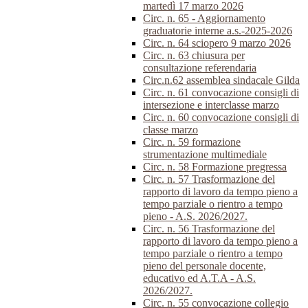
martedì 17 marzo 2026
Circ. n. 65 - Aggiornamento
graduatorie interne a.s.-2025-2026
Circ. n. 64 sciopero 9 marzo 2026
Circ. n. 63 chiusura per
consultazione referendaria
Circ.n.62 assemblea sindacale Gilda
Circ. n. 61 convocazione consigli di
intersezione e interclasse marzo
Circ. n. 60 convocazione consigli di
classe marzo
Circ. n. 59 formazione
strumentazione multimediale
Circ. n. 58 Formazione pregressa
Circ. n. 57 Trasformazione del
rapporto di lavoro da tempo pieno a
tempo parziale o rientro a tempo
pieno - A.S. 2026/2027.
Circ. n. 56 Trasformazione del
rapporto di lavoro da tempo pieno a
tempo parziale o rientro a tempo
pieno del personale docente,
educativo ed A.T.A - A.S.
2026/2027.
Circ. n. 55 convocazione collegio