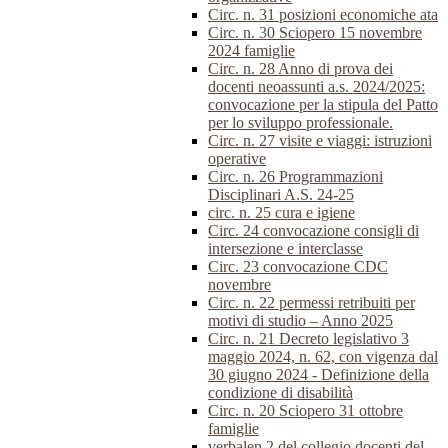
Circ. n. 31 posizioni economiche ata
Circ. n. 30 Sciopero 15 novembre
2024 famiglie
Circ. n. 28 Anno di prova dei
docenti neoassunti a.s. 2024/2025:
convocazione per la stipula del Patto
per lo sviluppo professionale.
Circ. n. 27 visite e viaggi: istruzioni
operative
Circ. n. 26 Programmazioni
Disciplinari A.S. 24-25
circ. n. 25 cura e igiene
Circ. 24 convocazione consigli di
intersezione e interclasse
Circ. 23 convocazione CDC
novembre
Circ. n. 22 permessi retribuiti per
motivi di studio – Anno 2025
Circ. n. 21 Decreto legislativo 3
maggio 2024, n. 62, con vigenza dal
30 giugno 2024 - Definizione della
condizione di disabilità
Circ. n. 20 Sciopero 31 ottobre
famiglie
verbalen.2 del collegio docenti del