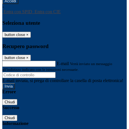
-
Entra con SPID
Entra con CIE
Seleziona utente
button close
×
Recupero password
button close
×
E-mail
Verrà inviato un messaggio
all'indirizzo indicato con le istruzioni necessarie.
E-mail inviata, si prega di controllare la casella di posta elettronica!
Errore
Chiudi
Successo
Chiudi
Informazione