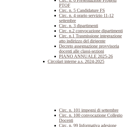
Circ. n. 6 Presentazione Progetti
PTOF
Circ. n. 5 Candidature FS
Circ. n. 4 orario servizio 11-12
settembre
Circ. n. 3 dipartimenti
Circ. n.2 convocazione dipartimenti
Circ. n.1 Trasmissione integrazione
atto indirizzo del dirigente
Decreto assegnazione provvisoria
docenti alle classi-sezioni
PIANO ANNUALE 2025-26
Circolari interne a.s. 2024-2025
Circ. n. 101 impegni di settembre
Circ. n. 100 convocazione Collegio
Docenti
Circ. n. 99 Informativa adesione