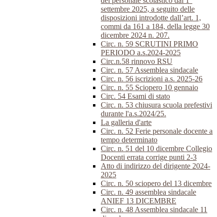
del personale scolastico dal 1°
settembre 2025, a seguito delle
disposizioni introdotte dall’art. 1,
commi da 161 a 184, della legge 30
dicembre 2024 n. 207.
Circ. n. 59 SCRUTINI PRIMO
PERIODO a.s.2024-2025
Circ.n.58 rinnovo RSU
Circ. n. 57 Assemblea sindacale
Circ. n. 56 iscrizioni a.s. 2025-26
Circ. n. 55 Sciopero 10 gennaio
Circ. 54 Esami di stato
Circ. n. 53 chiusura scuola prefestivi
durante l'a.s.2024/25.
La galleria d'arte
Circ. n. 52 Ferie personale docente a
tempo determinato
Circ. n. 51 del 10 dicembre Collegio
Docenti errata corrige punti 2-3
Atto di indirizzo del dirigente 2024-
2025
Circ. n. 50 sciopero del 13 dicembre
Circ. n. 49 assemblea sindacale
ANIEF 13 DICEMBRE
Circ. n. 48 Assemblea sindacale 11