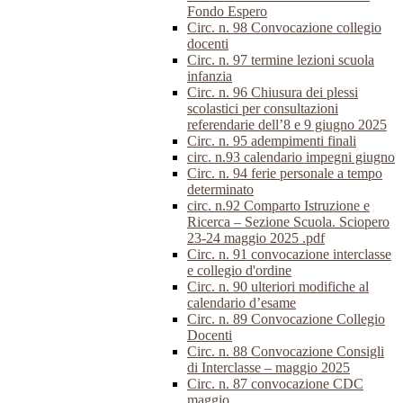
Fondo Espero
Circ. n. 98 Convocazione collegio
docenti
Circ. n. 97 termine lezioni scuola
infanzia
Circ. n. 96 Chiusura dei plessi
scolastici per consultazioni
referendarie dell’8 e 9 giugno 2025
Circ. n. 95 adempimenti finali
circ. n.93 calendario impegni giugno
Circ. n. 94 ferie personale a tempo
determinato
circ. n.92 Comparto Istruzione e
Ricerca – Sezione Scuola. Sciopero
23-24 maggio 2025 .pdf
Circ. n. 91 convocazione interclasse
e collegio d'ordine
Circ. n. 90 ulteriori modifiche al
calendario d’esame
Circ. n. 89 Convocazione Collegio
Docenti
Circ. n. 88 Convocazione Consigli
di Interclasse – maggio 2025
Circ. n. 87 convocazione CDC
maggio