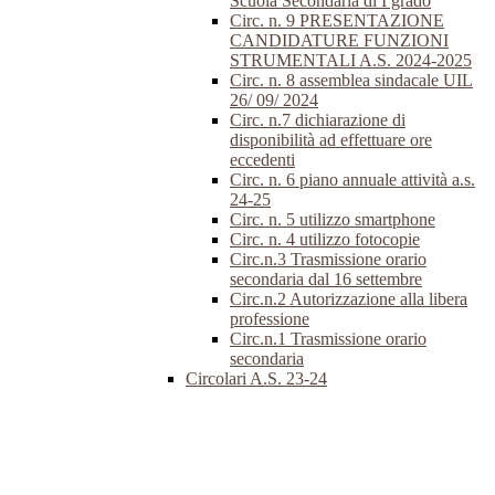
Scuola Secondaria di I grado
Circ. n. 9 PRESENTAZIONE
CANDIDATURE FUNZIONI
STRUMENTALI A.S. 2024-2025
Circ. n. 8 assemblea sindacale UIL
26/ 09/ 2024
Circ. n.7 dichiarazione di
disponibilità ad effettuare ore
eccedenti
Circ. n. 6 piano annuale attività a.s.
24-25
Circ. n. 5 utilizzo smartphone
Circ. n. 4 utilizzo fotocopie
Circ.n.3 Trasmissione orario
secondaria dal 16 settembre
Circ.n.2 Autorizzazione alla libera
professione
Circ.n.1 Trasmissione orario
secondaria
Circolari A.S. 23-24