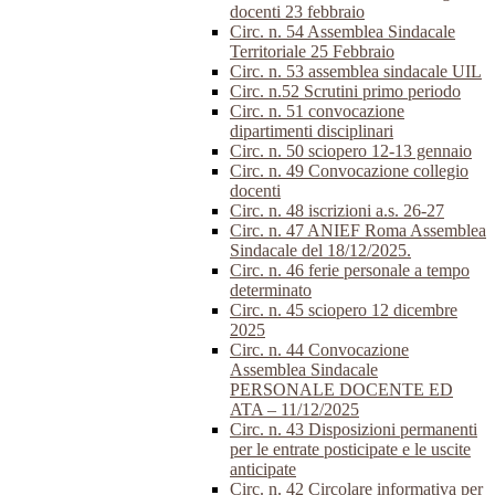
docenti 23 febbraio
Circ. n. 54 Assemblea Sindacale
Territoriale 25 Febbraio
Circ. n. 53 assemblea sindacale UIL
Circ. n.52 Scrutini primo periodo
Circ. n. 51 convocazione
dipartimenti disciplinari
Circ. n. 50 sciopero 12-13 gennaio
Circ. n. 49 Convocazione collegio
docenti
Circ. n. 48 iscrizioni a.s. 26-27
Circ. n. 47 ANIEF Roma Assemblea
Sindacale del 18/12/2025.
Circ. n. 46 ferie personale a tempo
determinato
Circ. n. 45 sciopero 12 dicembre
2025
Circ. n. 44 Convocazione
Assemblea Sindacale
PERSONALE DOCENTE ED
ATA – 11/12/2025
Circ. n. 43 Disposizioni permanenti
per le entrate posticipate e le uscite
anticipate
Circ. n. 42 Circolare informativa per