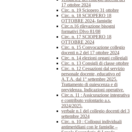
17 ottobre 2024
Circ. n. 19 Sciopero 31 ottobre
Circ. n. 18 SCIOPERO 18
OTTOBRE 2024- famiglie
Circ.n.16 rilevazione bisogni
formativi Dlvo 81/08
Circ. n. 17 SCIOPERO 18
OTTOBRE 2024
Circ. n. 15 Convocazione collegio
docenti n.2 del 17 ottobre 2024
Circ. n. 14 elezioni organi collegiali
Circ. n. 13 Consigli di classe ottobre
Circ. n. 12 Cessazioni dal servizio
personale docente, educativo ed
A.T.A. dal 1° settembre 2025.
Trattamento di quiescenza e di
previdenza. Indicazioni operative.
Circ.n. 11 : Assicurazione integrativa
e contributo volontario a.s.
2024/2025.
verbale n.1 del collegio docenti del 3
settembre 2024
Circ. n. 10 : Colloqui individuali
antimeridiani con le famiglie –