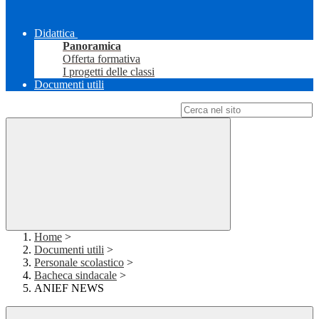
Didattica
Panoramica
Offerta formativa
I progetti delle classi
Documenti utili
Campo di ricerca per le pagine del sito
Home
>
Documenti utili
>
Personale scolastico
>
Bacheca sindacale
>
ANIEF NEWS