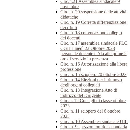
Circ.n.21 Assemblea sindacale 9
novembre
Circ. n. 20 sospensione delle attività
didattiche
Circ. n. 19 Corretta differenziazione
dei rifiuti
Circ. n. 18 convocazione collegio
dei docenti
Circ. n. 17 assemblea sindacale FLC
CGIL lunedì 23 Ottobre 2023
personale docente e Ata alle prime 2
ore di servizio in presenza
Circ. n. 16 Autorizzazione alla libera
professione
Circ. n. 15 sciopero 20 ottobre 2023
Circ. n. 14 Elezioni per il rinnovo
degli organi collegiali
Circ. n. 13 Integrazione Atto di
indirizzo del Dirigente
Circ.n. 12 Consigli di classe ottobre
2023
Circ. n. 11 sciopero del 6 ottobre
2023
Circ. n. 10 Assemblea sindacale UIL
Circ. n. 9 spezzoni orario secondaria