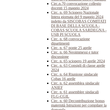
Circ.n.70 convocazione collegio
docenti 15 maggio 2024
Circ. n. 69 Sciopero Nazionale
Intera giornata del 9 maggio 2024
indetto da SISCOBAS COMITATI
DI BASE DELLA SCUOLA -
COBAS SCUOLA SARDEGNA -
USB PI SCUOLA
Circ. n. 68 convocazione
dipartimenti
Circ. n. 67 ponte 25 aprile
Circ. n. 66 Neoimmessi e tutor
discussione
Circ. n. 65 sciopero 19 aprile 2024
Circ. n. 63 Consigli di classe aprile
2024
Circ. n. 64 Riunione sindacale
Cobas 16 aprile
Circ. n. 62 assemblea sindacale
ANIEF
Circ. n. 61 assemblee sindacali
FLG-CGIL
Circ. n. 60 Decontribuzione bonus
maternità Istruzioni per compilare la
domanda