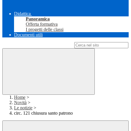
Didattica
Panoramica
Offerta formativa
I progetti delle classi
Documenti utili
Campo di ricerca per le pagine del sito
Home
>
Novità
>
Le notizie
>
circ. 121 chiusura santo patrono