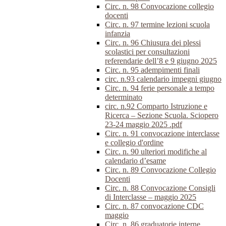
Circ. n. 98 Convocazione collegio
docenti
Circ. n. 97 termine lezioni scuola
infanzia
Circ. n. 96 Chiusura dei plessi
scolastici per consultazioni
referendarie dell’8 e 9 giugno 2025
Circ. n. 95 adempimenti finali
circ. n.93 calendario impegni giugno
Circ. n. 94 ferie personale a tempo
determinato
circ. n.92 Comparto Istruzione e
Ricerca – Sezione Scuola. Sciopero
23-24 maggio 2025 .pdf
Circ. n. 91 convocazione interclasse
e collegio d'ordine
Circ. n. 90 ulteriori modifiche al
calendario d’esame
Circ. n. 89 Convocazione Collegio
Docenti
Circ. n. 88 Convocazione Consigli
di Interclasse – maggio 2025
Circ. n. 87 convocazione CDC
maggio
Circ. n. 86 graduatorie interne