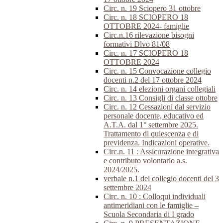
Circ. n. 19 Sciopero 31 ottobre
Circ. n. 18 SCIOPERO 18
OTTOBRE 2024- famiglie
Circ.n.16 rilevazione bisogni
formativi Dlvo 81/08
Circ. n. 17 SCIOPERO 18
OTTOBRE 2024
Circ. n. 15 Convocazione collegio
docenti n.2 del 17 ottobre 2024
Circ. n. 14 elezioni organi collegiali
Circ. n. 13 Consigli di classe ottobre
Circ. n. 12 Cessazioni dal servizio
personale docente, educativo ed
A.T.A. dal 1° settembre 2025.
Trattamento di quiescenza e di
previdenza. Indicazioni operative.
Circ.n. 11 : Assicurazione integrativa
e contributo volontario a.s.
2024/2025.
verbale n.1 del collegio docenti del 3
settembre 2024
Circ. n. 10 : Colloqui individuali
antimeridiani con le famiglie –
Scuola Secondaria di I grado