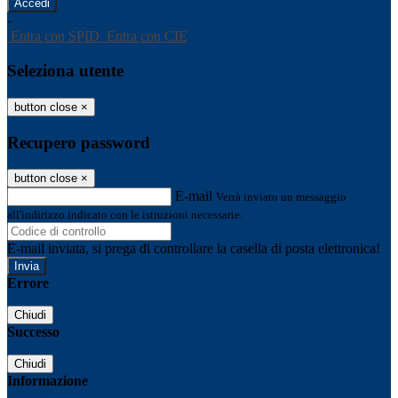
-
Entra con SPID
Entra con CIE
Seleziona utente
button close
×
Recupero password
button close
×
E-mail
Verrà inviato un messaggio
all'indirizzo indicato con le istruzioni necessarie.
E-mail inviata, si prega di controllare la casella di posta elettronica!
Errore
Chiudi
Successo
Chiudi
Informazione