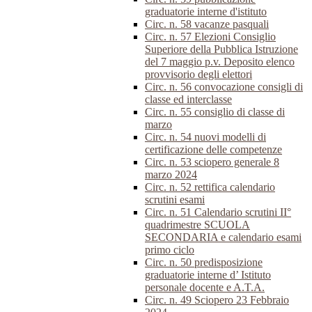
graduatorie interne d'istituto
Circ. n. 58 vacanze pasquali
Circ. n. 57 Elezioni Consiglio
Superiore della Pubblica Istruzione
del 7 maggio p.v. Deposito elenco
provvisorio degli elettori
Circ. n. 56 convocazione consigli di
classe ed interclasse
Circ. n. 55 consiglio di classe di
marzo
Circ. n. 54 nuovi modelli di
certificazione delle competenze
Circ. n. 53 sciopero generale 8
marzo 2024
Circ. n. 52 rettifica calendario
scrutini esami
Circ. n. 51 Calendario scrutini II°
quadrimestre SCUOLA
SECONDARIA e calendario esami
primo ciclo
Circ. n. 50 predisposizione
graduatorie interne d’ Istituto
personale docente e A.T.A.
Circ. n. 49 Sciopero 23 Febbraio