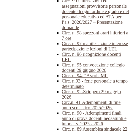
Circ. 99 Utilizzazioni ed
assegnazioni provvisorie personale
docente di ogni ordine e grado e del
personale educativo ed ATA per
l’a.s. 2026/2027 – Presentazione
domande
Circ. n. 98 spezzoni orari inferiori a
7 ore
Circ. n. 97 manifestazione interesse
partecipazione lezioni di LEL
Circ. n. 96 ricognizione docenti
LEL
Circ. n. 95 convocazione collegio
docenti 29 giugno 2026
Circ. n. 94- “AscoltaMI”
Circ. n.93 - ferie personale a tempo
determinato
Circ. n. 92-Sciopero 29 maggio
2026
Circ.n. 91-Adempimenti di fine
anno scolastico 2025/2026.
Circ. n. 90 - Adempimenti finali
anno di prova docenti neoassunti e
tutor a. s. 2025 - 2026
Circ. n. 89 Assemblea sindacale 22