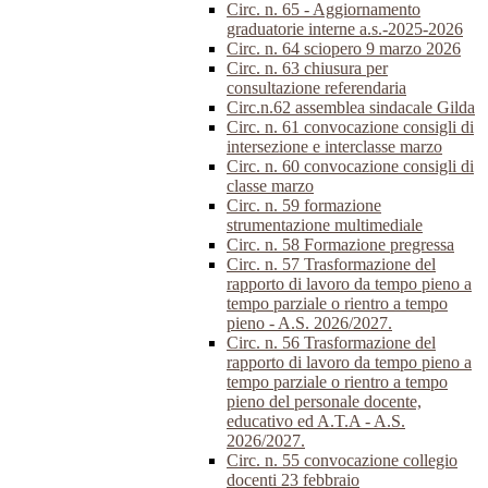
Circ. n. 65 - Aggiornamento
graduatorie interne a.s.-2025-2026
Circ. n. 64 sciopero 9 marzo 2026
Circ. n. 63 chiusura per
consultazione referendaria
Circ.n.62 assemblea sindacale Gilda
Circ. n. 61 convocazione consigli di
intersezione e interclasse marzo
Circ. n. 60 convocazione consigli di
classe marzo
Circ. n. 59 formazione
strumentazione multimediale
Circ. n. 58 Formazione pregressa
Circ. n. 57 Trasformazione del
rapporto di lavoro da tempo pieno a
tempo parziale o rientro a tempo
pieno - A.S. 2026/2027.
Circ. n. 56 Trasformazione del
rapporto di lavoro da tempo pieno a
tempo parziale o rientro a tempo
pieno del personale docente,
educativo ed A.T.A - A.S.
2026/2027.
Circ. n. 55 convocazione collegio
docenti 23 febbraio