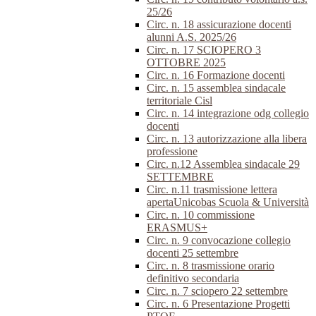
25/26
Circ. n. 18 assicurazione docenti
alunni A.S. 2025/26
Circ. n. 17 SCIOPERO 3
OTTOBRE 2025
Circ. n. 16 Formazione docenti
Circ. n. 15 assemblea sindacale
territoriale Cisl
Circ. n. 14 integrazione odg collegio
docenti
Circ. n. 13 autorizzazione alla libera
professione
Circ. n.12 Assemblea sindacale 29
SETTEMBRE
Circ. n.11 trasmissione lettera
apertaUnicobas Scuola & Università
Circ. n. 10 commissione
ERASMUS+
Circ. n. 9 convocazione collegio
docenti 25 settembre
Circ. n. 8 trasmissione orario
definitivo secondaria
Circ. n. 7 sciopero 22 settembre
Circ. n. 6 Presentazione Progetti