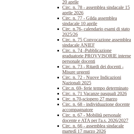
20 aprile
Circ. n. 78 - assemblea sindacale 15
aprile 2026
Circ. n. 77 - Gilda assemblea
sindacale 10 aprile
Circ. n.76- calendario esami di stato
2025/26
Circ. n. 75 Convocazione assemblea
sindacale ANIEF
Circ. n. 74 -Pubblicazione
graduatorie PROVVISORIE interne
personale docenti
Circ. n. 73 - Ritardi dei docenti -
Misure urgenti
Circ. n. 72 - Nuove Indicazioni
Nazionali 2025
Circ.n. 69- ferie tempo determinato
Circ. n. 71 Vacanze pasquali 2026
Circ. n.70-sciopero 27 marzo
Circ. n. 68 - individuazione docente
accompagnatore
Circ. n. 67 - Mobilità personale
docente e ATA per l'a.s. 2026/2027
Circ. n. 66 - assemblea sindacale
martedì 17 marzo 2026