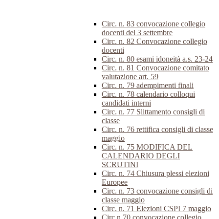
Circ. n. 83 convocazione collegio
docenti del 3 settembre
Circ. n. 82 Convocazione collegio
docenti
Circ. n. 80 esami idoneità a.s. 23-24
Circ. n. 81 Convocazione comitato
valutazione art. 59
Circ. n. 79 adempimenti finali
Circ. n. 78 calendario colloqui
candidati interni
Circ. n. 77 Slittamento consigli di
classe
Circ. n. 76 rettifica consigli di classe
maggio
Circ. n. 75 MODIFICA DEL
CALENDARIO DEGLI
SCRUTINI
Circ. n. 74 Chiusura plessi elezioni
Europee
Circ. n. 73 convocazione consigli di
classe maggio
Circ. n. 71 Elezioni CSPI 7 maggio
Circ.n.70 convocazione collegio