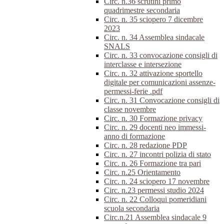
Circ. n.36 scrutini primo
quadrimestre secondaria
Circ. n. 35 sciopero 7 dicembre
2023
Circ. n. 34 Assemblea sindacale
SNALS
Circ. n. 33 convocazione consigli di
interclasse e intersezione
Circ. n. 32 attivazione sportello
digitale per comunicazioni assenze-
permessi-ferie .pdf
Circ. n. 31 Convocazione consigli di
classe novembre
Circ. n. 30 Formazione privacy
Circ. n. 29 docenti neo immessi-
anno di formazione
Circ. n. 28 redazione PDP
Circ. n. 27 incontri polizia di stato
Circ. n. 26 Formazione tra pari
Circ. n.25 Orientamento
Circ. n. 24 sciopero 17 novembre
Circ. n.23 permessi studio 2024
Circ. n. 22 Colloqui pomeridiani
scuola secondaria
Circ.n.21 Assemblea sindacale 9