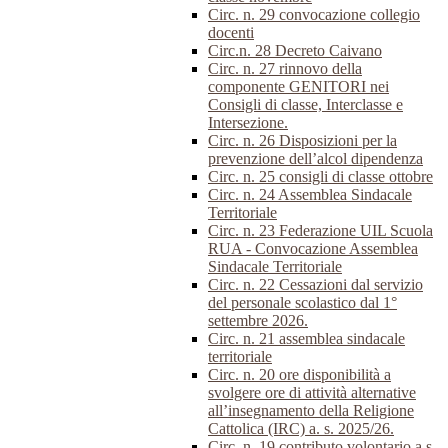
Circ. n. 29 convocazione collegio
docenti
Circ.n. 28 Decreto Caivano
Circ. n. 27 rinnovo della
componente GENITORI nei
Consigli di classe, Interclasse e
Intersezione.
Circ. n. 26 Disposizioni per la
prevenzione dell’alcol dipendenza
Circ. n. 25 consigli di classe ottobre
Circ. n. 24 Assemblea Sindacale
Territoriale
Circ. n. 23 Federazione UIL Scuola
RUA - Convocazione Assemblea
Sindacale Territoriale
Circ. n. 22 Cessazioni dal servizio
del personale scolastico dal 1°
settembre 2026.
Circ. n. 21 assemblea sindacale
territoriale
Circ. n. 20 ore disponibilità a
svolgere ore di attività alternative
all’insegnamento della Religione
Cattolica (IRC) a. s. 2025/26.
Circ. n. 19 contributo volontario a.s.