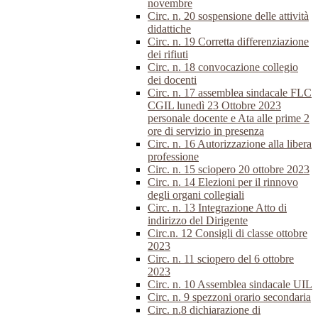
novembre
Circ. n. 20 sospensione delle attività
didattiche
Circ. n. 19 Corretta differenziazione
dei rifiuti
Circ. n. 18 convocazione collegio
dei docenti
Circ. n. 17 assemblea sindacale FLC
CGIL lunedì 23 Ottobre 2023
personale docente e Ata alle prime 2
ore di servizio in presenza
Circ. n. 16 Autorizzazione alla libera
professione
Circ. n. 15 sciopero 20 ottobre 2023
Circ. n. 14 Elezioni per il rinnovo
degli organi collegiali
Circ. n. 13 Integrazione Atto di
indirizzo del Dirigente
Circ.n. 12 Consigli di classe ottobre
2023
Circ. n. 11 sciopero del 6 ottobre
2023
Circ. n. 10 Assemblea sindacale UIL
Circ. n. 9 spezzoni orario secondaria
Circ. n.8 dichiarazione di