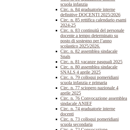
scuola infanzia
Circ. n. 84 graduatorie interne
definitive DOCENTI 2025/2026
Circ. n. 85 rettifica calendario esami
2024-25
Circ. n. 83 continuità del personale
docente a tempo determinato su
posto di sostegno per l’anno
scolastico 2025/2026.
Circ. n. 82 assemblea sindacale
Snals
Circ. n. 81 vacanze pasquali 2025
Circ. n. 80 assemblea sindacale
SNALS 4 aprile 2025
Circ. n. 79 colloqui pomeridiani
scuola infanzia e primaria
Circ. n. 77 sciopero nazionale 4
aprile 2025
Circ. n. 76 Convocazione assemblea
sindacale ANIEF
Circ. n. 74 graduatorie interne
docenti
Circ. n. 73 colloqui pomeridiani
scuola secondaria
Circ. n. 72 Convocazione