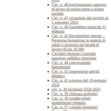
2024
Circ. n. 48 trasformazione rapporto
di lavoro da tempo pieno a tempo
parziale
Circ. n. 47 cessazione dal servizio al
1 settembre 2024
Circ. n. 46 Assemblea sindacale 21
febbraio
Circ. n. 45 Ricognizione interna –
Pregressa formazione in materia di
salute e sicurezza nei luoghi di
lavoro (D.lgs. 81/08)
Circolare elezione Consiglio
superiore pubblica istruzione
Circ. n. 44 convocazione
dipartimenti
Circ. n. 42 sospensione attività
didattica
Circ. n. 41 sciopero del 19 gennaio
2024
circ. n. 40 Iscrizioni 2024-2025
Circ. n. 39 chiusura prefestivi
Circ. n. 38 scrutini primo
quadrimestre primaria
Circ. n. 37 consigli orientativi