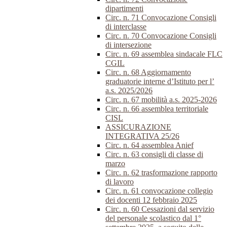
dipartimenti
Circ. n. 71 Convocazione Consigli
di interclasse
Circ. n. 70 Convocazione Consigli
di intersezione
Circ. n. 69 assemblea sindacale FLC
CGIL
Circ. n. 68 Aggiornamento
graduatorie interne d’Istituto per l’
a.s. 2025/2026
Circ. n. 67 mobilità a.s. 2025-2026
Circ. n. 66 assemblea territoriale
CISL
ASSICURAZIONE
INTEGRATIVA 25/26
Circ. n. 64 assemblea Anief
Circ. n. 63 consigli di classe di
marzo
Circ. n. 62 trasformazione rapporto
di lavoro
Circ. n. 61 convocazione collegio
dei docenti 12 febbraio 2025
Circ. n. 60 Cessazioni dal servizio
del personale scolastico dal 1°