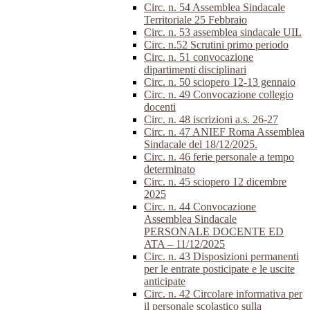
Circ. n. 54 Assemblea Sindacale
Territoriale 25 Febbraio
Circ. n. 53 assemblea sindacale UIL
Circ. n.52 Scrutini primo periodo
Circ. n. 51 convocazione
dipartimenti disciplinari
Circ. n. 50 sciopero 12-13 gennaio
Circ. n. 49 Convocazione collegio
docenti
Circ. n. 48 iscrizioni a.s. 26-27
Circ. n. 47 ANIEF Roma Assemblea
Sindacale del 18/12/2025.
Circ. n. 46 ferie personale a tempo
determinato
Circ. n. 45 sciopero 12 dicembre
2025
Circ. n. 44 Convocazione
Assemblea Sindacale
PERSONALE DOCENTE ED
ATA – 11/12/2025
Circ. n. 43 Disposizioni permanenti
per le entrate posticipate e le uscite
anticipate
Circ. n. 42 Circolare informativa per
il personale scolastico sulla