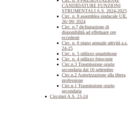
Circ. n. 9 PRESENTAZIONE
CANDIDATURE FUNZIONI
STRUMENTALI A.S. 2024-2025
Circ. n. 8 assemblea sindacale UIL
26/ 09/ 2024
Circ. n.7 dichiarazione di
disponibilità ad effettuare ore
eccedenti
Circ. n. 6 piano annuale attività a.s.
24-25
Circ. n. 5 utilizzo smartphone
Circ. n. 4 utilizzo fotocopie
Circ.n.3 Trasmissione orario
secondaria dal 16 settembre
Circ.n.2 Autorizzazione alla libera
professione
Circ.n.1 Trasmissione orario
secondaria
Circolari A.S. 23-24