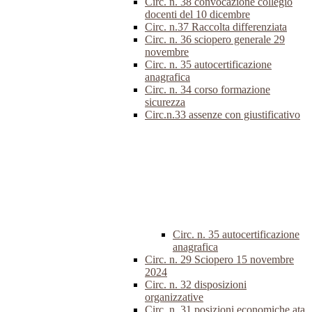
Circ. n. 38 convocazione collegio
docenti del 10 dicembre
Circ. n.37 Raccolta differenziata
Circ. n. 36 sciopero generale 29
novembre
Circ. n. 35 autocertificazione
anagrafica
Circ. n. 34 corso formazione
sicurezza
Circ.n.33 assenze con giustificativo
Circ. n. 35 autocertificazione
anagrafica
Circ. n. 29 Sciopero 15 novembre
2024
Circ. n. 32 disposizioni
organizzative
Circ. n. 31 posizioni economiche ata