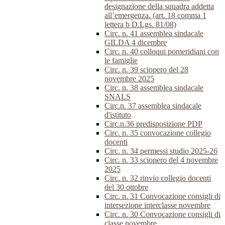
designazione della squadra addetta
all’emergenza. (art. 18 comma 1
lettera b D.Lgs. 81/08)
Circ. n. 41 assemblea sindacale
GILDA 4 dicembre
Circ. n. 40 colloqui pomeridiani con
le famiglie
Circ. n. 39 sciopero del 28
novembre 2025
Circ. n. 38 assemblea sindacale
SNALS
Circ.n. 37 assemblea sindacale
d'istituto
Circ.n.36 predisposizione PDP
Circ. n. 35 convocazione collegio
docenti
Circ. n. 34 permessi studio 2025-26
Circ. n. 33 sciopero del 4 novembre
2025
Circ. n. 32 rinvio collegio docenti
del 30 ottobre
Circ. n. 31 Convocazione consigli di
intersezione interclasse novembre
Circ. n. 30 Convocazione consigli di
classe novembre