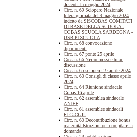
docenti 15 maggio 2024
Circ. n. 69 Sciopero Nazionale
Intera giornata del 9 maggio 2024
indetto da SISCOBAS COMITATI
DI BASE DELLA SCUOLA -
COBAS SCUOLA SARDEGNA -
USB PI SCUOLA
Circ. n. 68 convocazione
dipartimenti
Circ. n. 67 ponte 25 aprile
Circ. n. 66 Neoimmessi e tutor
discussione
Circ. n. 65 sciopero 19 aprile 2024
Circ. n. 63 Consigli di classe aprile
2024
Circ. n. 64 Riunione sindacale
Cobas 16 aprile
Circ. n. 62 assemblea sindacale
ANIEF
Circ. n. 61 assemblee sindacali
FLG-CGIL
Circ. n. 60 Decontribuzione bonus
maternità Istruzioni per compilare la
domanda
Circ. n. 59 pubblicazione