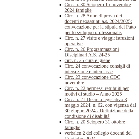
Circ. n. 30 Sciopero 15 novembre
2024 famiglie
Circ. n. 28 Anno di prova dei
docenti neoassunti a.s. 2024/2025:
convocazione per la stipula del Patto
per lo sviluppo professionale.
Circ. n. 27 visite e viaggi: istruzioni
operative
Circ. n. 26 Programmazioni
Disciplinari A.S. 24-25
circ. n. 25 cura e igiene
Circ. 24 convocazione consigli di
intersezione e interclasse
Circ. 23 convocazione CDC
novembre
Circ. n. 22 permessi retribuiti per
motivi di studio – Anno 2025
Circ. n. 21 Decreto legislativo 3
maggio 2024, n. 62, con vigenza dal
30 giugno 2024 - Definizione della
condizione di disabilità
Circ. n. 20 Sciopero 31 ottobre
famiglie
verbalen.2 del collegio docenti del
17 ottobre 2024