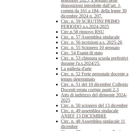
settembre 2025, a seguito delle
disposizioni introdotte dall’art. 1,
commi da 161 a 184, della legge 30
dicembre 2024 n. 207.
Circ. n. 59 SCRUTINI PRIMO
PERIODO a.s.2024-2025
Circ.n.58 rinnovo RSU
Circ. n. 57 Assemblea sindacale
Circ. n. 56 iscrizioni a.s. 2025-26
Circ. n. 55 Sciopero 10 gennaio
Circ. 54 Esami di stato
Circ. n. 53 chiusura scuola prefestivi
durante l'a.s.2024/25.
La galleria d'arte
Circ. n. 52 Ferie personale docente a
tempo determinato
Circ. n. 51 del 10 dicembre Collegio
Docenti errata corrige punti 2-3
Atto di indirizzo del dirigente 2024-
2025
Circ. n. 50 sciopero del 13 dicembre
Circ. n. 49 assemblea sindacale
ANIEF 13 DICEMBRE
Circ. n. 48 Assemblea sindacale 11
dicembre