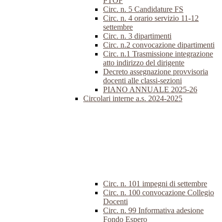
PTOF
Circ. n. 5 Candidature FS
Circ. n. 4 orario servizio 11-12
settembre
Circ. n. 3 dipartimenti
Circ. n.2 convocazione dipartimenti
Circ. n.1 Trasmissione integrazione
atto indirizzo del dirigente
Decreto assegnazione provvisoria
docenti alle classi-sezioni
PIANO ANNUALE 2025-26
Circolari interne a.s. 2024-2025
Circ. n. 101 impegni di settembre
Circ. n. 100 convocazione Collegio
Docenti
Circ. n. 99 Informativa adesione
Fondo Espero