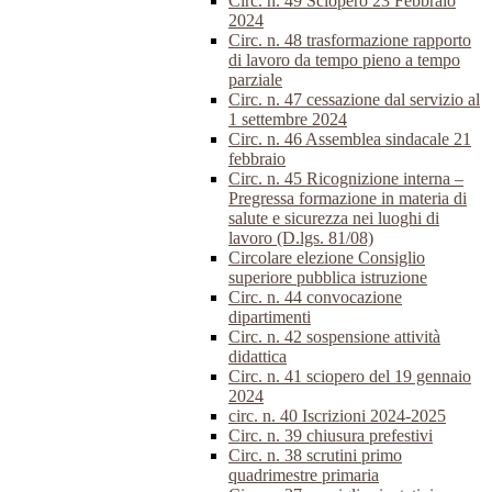
Circ. n. 49 Sciopero 23 Febbraio
2024
Circ. n. 48 trasformazione rapporto
di lavoro da tempo pieno a tempo
parziale
Circ. n. 47 cessazione dal servizio al
1 settembre 2024
Circ. n. 46 Assemblea sindacale 21
febbraio
Circ. n. 45 Ricognizione interna –
Pregressa formazione in materia di
salute e sicurezza nei luoghi di
lavoro (D.lgs. 81/08)
Circolare elezione Consiglio
superiore pubblica istruzione
Circ. n. 44 convocazione
dipartimenti
Circ. n. 42 sospensione attività
didattica
Circ. n. 41 sciopero del 19 gennaio
2024
circ. n. 40 Iscrizioni 2024-2025
Circ. n. 39 chiusura prefestivi
Circ. n. 38 scrutini primo
quadrimestre primaria