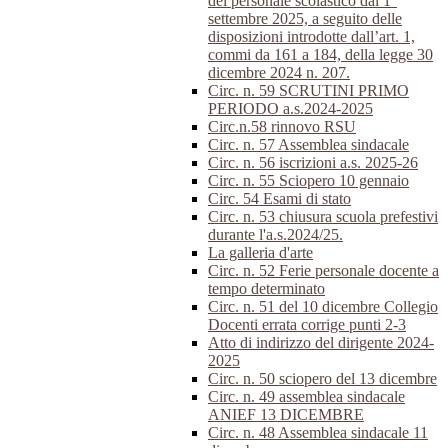
del personale scolastico dal 1°
settembre 2025, a seguito delle
disposizioni introdotte dall’art. 1,
commi da 161 a 184, della legge 30
dicembre 2024 n. 207.
Circ. n. 59 SCRUTINI PRIMO
PERIODO a.s.2024-2025
Circ.n.58 rinnovo RSU
Circ. n. 57 Assemblea sindacale
Circ. n. 56 iscrizioni a.s. 2025-26
Circ. n. 55 Sciopero 10 gennaio
Circ. 54 Esami di stato
Circ. n. 53 chiusura scuola prefestivi
durante l'a.s.2024/25.
La galleria d'arte
Circ. n. 52 Ferie personale docente a
tempo determinato
Circ. n. 51 del 10 dicembre Collegio
Docenti errata corrige punti 2-3
Atto di indirizzo del dirigente 2024-
2025
Circ. n. 50 sciopero del 13 dicembre
Circ. n. 49 assemblea sindacale
ANIEF 13 DICEMBRE
Circ. n. 48 Assemblea sindacale 11