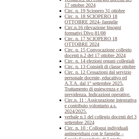
17 ottobre 2024
Circ. n. 19 Sciopero 31 ottobre
Circ. n. 18 SCIOPERO 18
OTTOBRE 2024- famiglie
Circ.n.16 rilevazione bisogni
formativi Dlvo 81/08
Circ. n. 17 SCIOPERO 18
OTTOBRE 2024
Circ. n. 15 Convocazione collegio
docenti n.2 del 17 ottobre 2024
Circ. n. 14 elezioni organi collegiali
Circ. n. 13 Consigli di classe ottobre
Circ. n. 12 Cessazioni dal servizio
personale docente, educativo ed
A.T.A. dal 1° settembre 2025.
Trattamento di quiescenza e di
previdenza. Indicazioni operative.
Circ.n. 11 : Assicurazione integrativa
e contributo volontario a.s.
2024/2025.
verbale n.1 del collegio docenti del 3
settembre 2024
Circ. n. 10 : Colloqui individuali
antimeridiani con le famiglie –