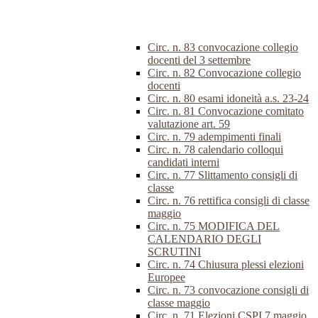
Circ. n. 83 convocazione collegio
docenti del 3 settembre
Circ. n. 82 Convocazione collegio
docenti
Circ. n. 80 esami idoneità a.s. 23-24
Circ. n. 81 Convocazione comitato
valutazione art. 59
Circ. n. 79 adempimenti finali
Circ. n. 78 calendario colloqui
candidati interni
Circ. n. 77 Slittamento consigli di
classe
Circ. n. 76 rettifica consigli di classe
maggio
Circ. n. 75 MODIFICA DEL
CALENDARIO DEGLI
SCRUTINI
Circ. n. 74 Chiusura plessi elezioni
Europee
Circ. n. 73 convocazione consigli di
classe maggio
Circ. n. 71 Elezioni CSPI 7 maggio