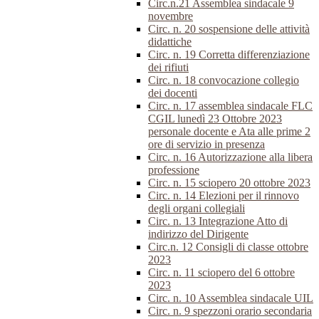
Circ.n.21 Assemblea sindacale 9
novembre
Circ. n. 20 sospensione delle attività
didattiche
Circ. n. 19 Corretta differenziazione
dei rifiuti
Circ. n. 18 convocazione collegio
dei docenti
Circ. n. 17 assemblea sindacale FLC
CGIL lunedì 23 Ottobre 2023
personale docente e Ata alle prime 2
ore di servizio in presenza
Circ. n. 16 Autorizzazione alla libera
professione
Circ. n. 15 sciopero 20 ottobre 2023
Circ. n. 14 Elezioni per il rinnovo
degli organi collegiali
Circ. n. 13 Integrazione Atto di
indirizzo del Dirigente
Circ.n. 12 Consigli di classe ottobre
2023
Circ. n. 11 sciopero del 6 ottobre
2023
Circ. n. 10 Assemblea sindacale UIL
Circ. n. 9 spezzoni orario secondaria