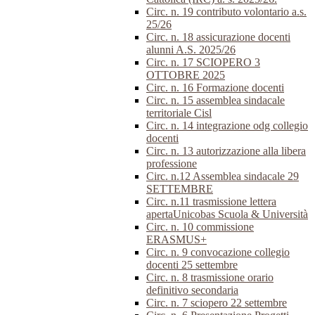
Circ. n. 19 contributo volontario a.s.
25/26
Circ. n. 18 assicurazione docenti
alunni A.S. 2025/26
Circ. n. 17 SCIOPERO 3
OTTOBRE 2025
Circ. n. 16 Formazione docenti
Circ. n. 15 assemblea sindacale
territoriale Cisl
Circ. n. 14 integrazione odg collegio
docenti
Circ. n. 13 autorizzazione alla libera
professione
Circ. n.12 Assemblea sindacale 29
SETTEMBRE
Circ. n.11 trasmissione lettera
apertaUnicobas Scuola & Università
Circ. n. 10 commissione
ERASMUS+
Circ. n. 9 convocazione collegio
docenti 25 settembre
Circ. n. 8 trasmissione orario
definitivo secondaria
Circ. n. 7 sciopero 22 settembre