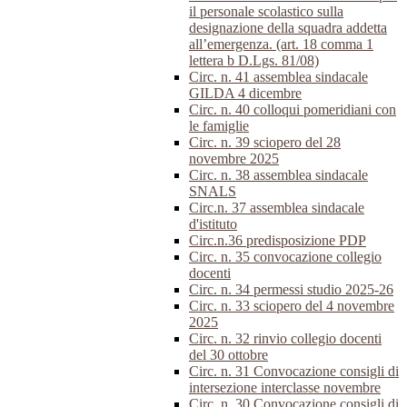
il personale scolastico sulla
designazione della squadra addetta
all’emergenza. (art. 18 comma 1
lettera b D.Lgs. 81/08)
Circ. n. 41 assemblea sindacale
GILDA 4 dicembre
Circ. n. 40 colloqui pomeridiani con
le famiglie
Circ. n. 39 sciopero del 28
novembre 2025
Circ. n. 38 assemblea sindacale
SNALS
Circ.n. 37 assemblea sindacale
d'istituto
Circ.n.36 predisposizione PDP
Circ. n. 35 convocazione collegio
docenti
Circ. n. 34 permessi studio 2025-26
Circ. n. 33 sciopero del 4 novembre
2025
Circ. n. 32 rinvio collegio docenti
del 30 ottobre
Circ. n. 31 Convocazione consigli di
intersezione interclasse novembre
Circ. n. 30 Convocazione consigli di