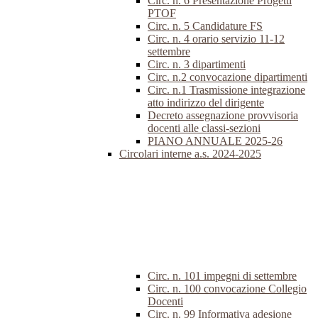
Circ. n. 6 Presentazione Progetti
PTOF
Circ. n. 5 Candidature FS
Circ. n. 4 orario servizio 11-12
settembre
Circ. n. 3 dipartimenti
Circ. n.2 convocazione dipartimenti
Circ. n.1 Trasmissione integrazione
atto indirizzo del dirigente
Decreto assegnazione provvisoria
docenti alle classi-sezioni
PIANO ANNUALE 2025-26
Circolari interne a.s. 2024-2025
Circ. n. 101 impegni di settembre
Circ. n. 100 convocazione Collegio
Docenti
Circ. n. 99 Informativa adesione