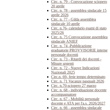
Circ. n. 79 - Convocazione sciopero
20 aprile
Circ. n. 78 - assemblea sindacale 15
aprile 2026
Circ. n. 77 - Gilda assemblea
sindacale 10 aprile
Circ. n.76- calendario esami di stato
2025/26
Circ. n. 75 Convocazione assemblea
sindacale ANIEF
Circ. n. 74 -Pubblicazione
graduatorie PROVVISORIE interne
personale docenti
Circ. n. 73 - Ritardi dei docenti -
Misure urgenti
Circ. n. 72 - Nuove Indicazioni
Nazionali 2025
Circ.n. 69- ferie tempo determinato
Circ. n. 71 Vacanze pasquali 2026
Circ. n.70-sciopero 27 marzo
Circ. n. 68 - individuazione docente
accompagnatore
Circ. n. 67 - Mobilità personale
docente e ATA per l'a.s. 2026/2027
Circ. n. 66 - assemblea sindacale