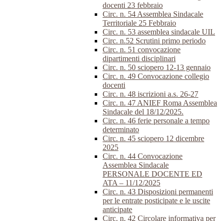
docenti 23 febbraio
Circ. n. 54 Assemblea Sindacale
Territoriale 25 Febbraio
Circ. n. 53 assemblea sindacale UIL
Circ. n.52 Scrutini primo periodo
Circ. n. 51 convocazione
dipartimenti disciplinari
Circ. n. 50 sciopero 12-13 gennaio
Circ. n. 49 Convocazione collegio
docenti
Circ. n. 48 iscrizioni a.s. 26-27
Circ. n. 47 ANIEF Roma Assemblea
Sindacale del 18/12/2025.
Circ. n. 46 ferie personale a tempo
determinato
Circ. n. 45 sciopero 12 dicembre
2025
Circ. n. 44 Convocazione
Assemblea Sindacale
PERSONALE DOCENTE ED
ATA – 11/12/2025
Circ. n. 43 Disposizioni permanenti
per le entrate posticipate e le uscite
anticipate
Circ. n. 42 Circolare informativa per