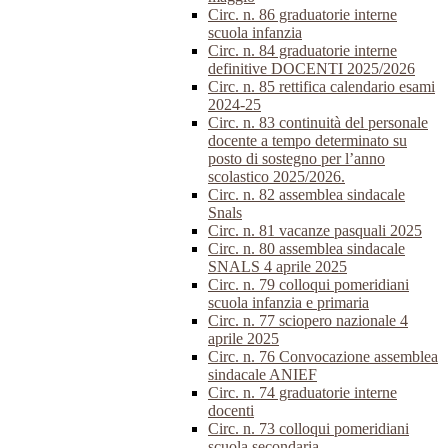
Circ. n. 86 graduatorie interne
scuola infanzia
Circ. n. 84 graduatorie interne
definitive DOCENTI 2025/2026
Circ. n. 85 rettifica calendario esami
2024-25
Circ. n. 83 continuità del personale
docente a tempo determinato su
posto di sostegno per l’anno
scolastico 2025/2026.
Circ. n. 82 assemblea sindacale
Snals
Circ. n. 81 vacanze pasquali 2025
Circ. n. 80 assemblea sindacale
SNALS 4 aprile 2025
Circ. n. 79 colloqui pomeridiani
scuola infanzia e primaria
Circ. n. 77 sciopero nazionale 4
aprile 2025
Circ. n. 76 Convocazione assemblea
sindacale ANIEF
Circ. n. 74 graduatorie interne
docenti
Circ. n. 73 colloqui pomeridiani
scuola secondaria