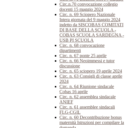
Circ.n.70 convocazione collegio
docenti 15 maggio 2024
Circ. n. 69 Sciopero Nazionale
Intera giornata del 9 maggio 2024
indetto da SISCOBAS COMITATI
DI BASE DELLA SCUOLA -
COBAS SCUOLA SARDEGNA -
USB PI SCUOLA
Circ. n. 68 convocazione
dipartimenti
Circ. n. 67 ponte 25 aprile
Circ. n. 66 Neoimmessi e tutor
discussione
Circ. n. 65 sciopero 19 aprile 2024
Circ. n. 63 Consigli di classe aprile
2024
Circ. n. 64 Riunione sindacale
Cobas 16 aprile
Circ. n. 62 assemblea sindacale
ANIEF
Circ. n. 61 assemblee sindacali
FLG-CGIL
Circ. n. 60 Decontribuzione bonus
maternità Istruzioni per compilare la
domanda