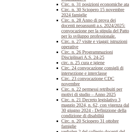
Circ. n. 31 posizioni economiche ata
Circ. n. 30 Sciopero 15 novembre
2024 famiglie
Circ. n. 28 Anno di prova dei
docenti neoassunti a.s. 2024/2025:
convocazione per la stipula del Patto
per lo sviluppo professionale.
Circ. n. 27 visite e viaggi: istruzioni
operative
Circ. n. 26 Programmazioni
Disciplinari A.S. 24-25
circ. n. 25 cura e igiene
Circ. 24 convocazione consigli di
intersezione e interclasse
Circ. 23 convocazione CDC
novembre
Circ. n. 22 permessi retribuiti per
motivi di studio – Anno 2025
Circ. n. 21 Decreto legislativo 3
maggio 2024, n. 62, con vigenza dal
30 giugno 2024 - Definizione della
condizione di disabilità
Circ. n. 20 Sciopero 31 ottobre
famiglie
verbalen.2 del collegio docenti del