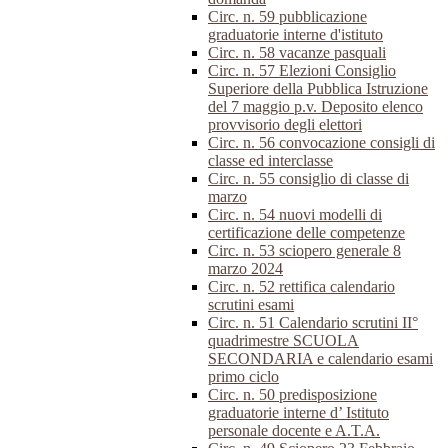
Circ. n. 59 pubblicazione
graduatorie interne d'istituto
Circ. n. 58 vacanze pasquali
Circ. n. 57 Elezioni Consiglio
Superiore della Pubblica Istruzione
del 7 maggio p.v. Deposito elenco
provvisorio degli elettori
Circ. n. 56 convocazione consigli di
classe ed interclasse
Circ. n. 55 consiglio di classe di
marzo
Circ. n. 54 nuovi modelli di
certificazione delle competenze
Circ. n. 53 sciopero generale 8
marzo 2024
Circ. n. 52 rettifica calendario
scrutini esami
Circ. n. 51 Calendario scrutini II°
quadrimestre SCUOLA
SECONDARIA e calendario esami
primo ciclo
Circ. n. 50 predisposizione
graduatorie interne d’ Istituto
personale docente e A.T.A.