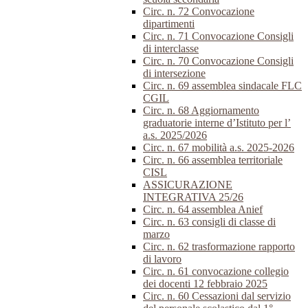
Circ. n. 72 Convocazione
dipartimenti
Circ. n. 71 Convocazione Consigli
di interclasse
Circ. n. 70 Convocazione Consigli
di intersezione
Circ. n. 69 assemblea sindacale FLC
CGIL
Circ. n. 68 Aggiornamento
graduatorie interne d’Istituto per l’
a.s. 2025/2026
Circ. n. 67 mobilità a.s. 2025-2026
Circ. n. 66 assemblea territoriale
CISL
ASSICURAZIONE
INTEGRATIVA 25/26
Circ. n. 64 assemblea Anief
Circ. n. 63 consigli di classe di
marzo
Circ. n. 62 trasformazione rapporto
di lavoro
Circ. n. 61 convocazione collegio
dei docenti 12 febbraio 2025
Circ. n. 60 Cessazioni dal servizio