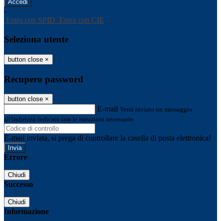
-
Entra con SPID
Entra con CIE
Seleziona utente
button close
×
Recupero password
button close
×
E-mail
Verrà inviato un messaggio
all'indirizzo indicato con le istruzioni necessarie.
E-mail inviata, si prega di controllare la casella di posta elettronica!
Errore
Chiudi
Successo
Chiudi
Informazione