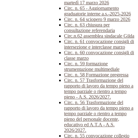
martedì 17 marzo 2026
Circ. n. 65 - Aggiornamento
graduatorie interne a.s.-2025-2026
Circ. n. 64 sciopero 9 marzo 2026
Circ. n. 63 chiusura per
consultazione referendaria
Circ.n.62 assemblea sindacale Gilda
Circ. n. 61 convocazione consigli di
intersezione e interclasse marzo
Circ. n. 60 convocazione consigli di
classe marzo
Circ. n. 59 formazione
strumentazione multimediale
Circ. n. 58 Formazione pregressa
Circ. n. 57 Trasformazione del
rapporto di lavoro da tempo pieno a
tempo parziale o rientro a tempo
pieno - A.S. 2026/2027.
Circ. n. 56 Trasformazione del
rapporto di lavoro da tempo pieno a
tempo parziale o rientro a tempo
pieno del personale docente,
educativo ed A.T.A - A.S.
2026/2027.
Circ. n. 55 convocazione collegio