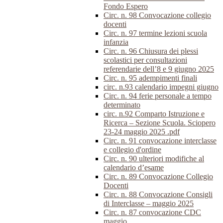
Fondo Espero
Circ. n. 98 Convocazione collegio
docenti
Circ. n. 97 termine lezioni scuola
infanzia
Circ. n. 96 Chiusura dei plessi
scolastici per consultazioni
referendarie dell’8 e 9 giugno 2025
Circ. n. 95 adempimenti finali
circ. n.93 calendario impegni giugno
Circ. n. 94 ferie personale a tempo
determinato
circ. n.92 Comparto Istruzione e
Ricerca – Sezione Scuola. Sciopero
23-24 maggio 2025 .pdf
Circ. n. 91 convocazione interclasse
e collegio d'ordine
Circ. n. 90 ulteriori modifiche al
calendario d’esame
Circ. n. 89 Convocazione Collegio
Docenti
Circ. n. 88 Convocazione Consigli
di Interclasse – maggio 2025
Circ. n. 87 convocazione CDC
maggio