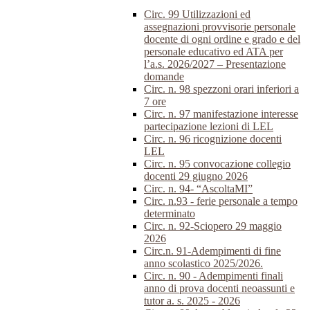
Circ. 99 Utilizzazioni ed
assegnazioni provvisorie personale
docente di ogni ordine e grado e del
personale educativo ed ATA per
l’a.s. 2026/2027 – Presentazione
domande
Circ. n. 98 spezzoni orari inferiori a
7 ore
Circ. n. 97 manifestazione interesse
partecipazione lezioni di LEL
Circ. n. 96 ricognizione docenti
LEL
Circ. n. 95 convocazione collegio
docenti 29 giugno 2026
Circ. n. 94- “AscoltaMI”
Circ. n.93 - ferie personale a tempo
determinato
Circ. n. 92-Sciopero 29 maggio
2026
Circ.n. 91-Adempimenti di fine
anno scolastico 2025/2026.
Circ. n. 90 - Adempimenti finali
anno di prova docenti neoassunti e
tutor a. s. 2025 - 2026