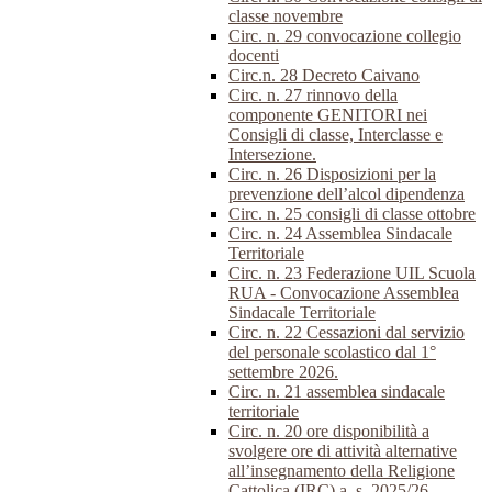
classe novembre
Circ. n. 29 convocazione collegio
docenti
Circ.n. 28 Decreto Caivano
Circ. n. 27 rinnovo della
componente GENITORI nei
Consigli di classe, Interclasse e
Intersezione.
Circ. n. 26 Disposizioni per la
prevenzione dell’alcol dipendenza
Circ. n. 25 consigli di classe ottobre
Circ. n. 24 Assemblea Sindacale
Territoriale
Circ. n. 23 Federazione UIL Scuola
RUA - Convocazione Assemblea
Sindacale Territoriale
Circ. n. 22 Cessazioni dal servizio
del personale scolastico dal 1°
settembre 2026.
Circ. n. 21 assemblea sindacale
territoriale
Circ. n. 20 ore disponibilità a
svolgere ore di attività alternative
all’insegnamento della Religione
Cattolica (IRC) a. s. 2025/26.