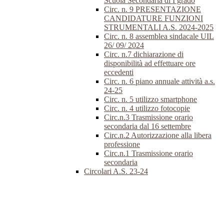
Scuola Secondaria di I grado
Circ. n. 9 PRESENTAZIONE
CANDIDATURE FUNZIONI
STRUMENTALI A.S. 2024-2025
Circ. n. 8 assemblea sindacale UIL
26/ 09/ 2024
Circ. n.7 dichiarazione di
disponibilità ad effettuare ore
eccedenti
Circ. n. 6 piano annuale attività a.s.
24-25
Circ. n. 5 utilizzo smartphone
Circ. n. 4 utilizzo fotocopie
Circ.n.3 Trasmissione orario
secondaria dal 16 settembre
Circ.n.2 Autorizzazione alla libera
professione
Circ.n.1 Trasmissione orario
secondaria
Circolari A.S. 23-24