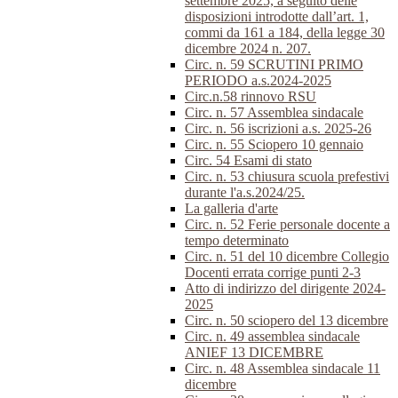
settembre 2025, a seguito delle
disposizioni introdotte dall’art. 1,
commi da 161 a 184, della legge 30
dicembre 2024 n. 207.
Circ. n. 59 SCRUTINI PRIMO
PERIODO a.s.2024-2025
Circ.n.58 rinnovo RSU
Circ. n. 57 Assemblea sindacale
Circ. n. 56 iscrizioni a.s. 2025-26
Circ. n. 55 Sciopero 10 gennaio
Circ. 54 Esami di stato
Circ. n. 53 chiusura scuola prefestivi
durante l'a.s.2024/25.
La galleria d'arte
Circ. n. 52 Ferie personale docente a
tempo determinato
Circ. n. 51 del 10 dicembre Collegio
Docenti errata corrige punti 2-3
Atto di indirizzo del dirigente 2024-
2025
Circ. n. 50 sciopero del 13 dicembre
Circ. n. 49 assemblea sindacale
ANIEF 13 DICEMBRE
Circ. n. 48 Assemblea sindacale 11
dicembre