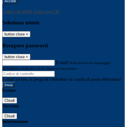
-
Entra con SPID
Entra con CIE
Seleziona utente
button close
×
Recupero password
button close
×
E-mail
Verrà inviato un messaggio
all'indirizzo indicato con le istruzioni necessarie.
E-mail inviata, si prega di controllare la casella di posta elettronica!
Errore
Chiudi
Successo
Chiudi
Informazione