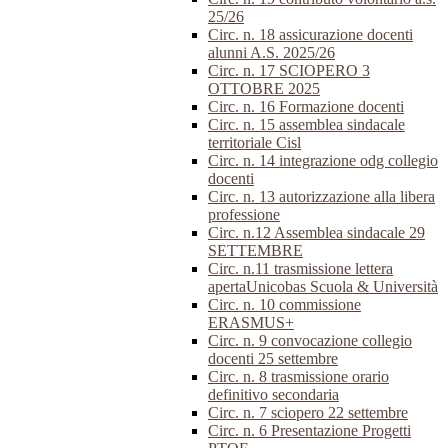
25/26
Circ. n. 18 assicurazione docenti
alunni A.S. 2025/26
Circ. n. 17 SCIOPERO 3
OTTOBRE 2025
Circ. n. 16 Formazione docenti
Circ. n. 15 assemblea sindacale
territoriale Cisl
Circ. n. 14 integrazione odg collegio
docenti
Circ. n. 13 autorizzazione alla libera
professione
Circ. n.12 Assemblea sindacale 29
SETTEMBRE
Circ. n.11 trasmissione lettera
apertaUnicobas Scuola & Università
Circ. n. 10 commissione
ERASMUS+
Circ. n. 9 convocazione collegio
docenti 25 settembre
Circ. n. 8 trasmissione orario
definitivo secondaria
Circ. n. 7 sciopero 22 settembre
Circ. n. 6 Presentazione Progetti