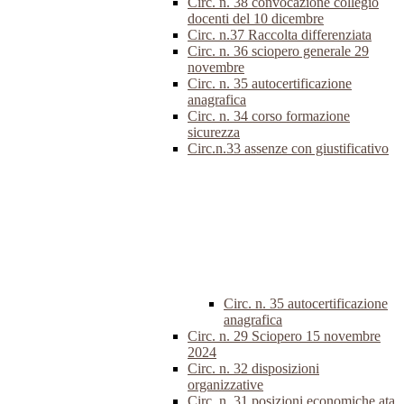
Circ. n. 38 convocazione collegio
docenti del 10 dicembre
Circ. n.37 Raccolta differenziata
Circ. n. 36 sciopero generale 29
novembre
Circ. n. 35 autocertificazione
anagrafica
Circ. n. 34 corso formazione
sicurezza
Circ.n.33 assenze con giustificativo
Circ. n. 35 autocertificazione
anagrafica
Circ. n. 29 Sciopero 15 novembre
2024
Circ. n. 32 disposizioni
organizzative
Circ. n. 31 posizioni economiche ata