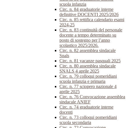
scuola infanzia
Circ. n. 84 graduatorie interne
definitive DOCENTI 2025/2026
Circ. n. 85 rettifica calendario esami
2024-25
Circ. n. 83 continuità del personale
docente a tempo determinato su
posto di sostegno per l’anno
scolastico 2025/2026.
Circ. n. 82 assemblea sindacale
Snals
Circ. n. 81 vacanze pasquali 2025
Circ. n. 80 assemblea sindacale
SNALS 4 aprile 2025
Circ. n. 79 colloqui pomeridiani
scuola infanzia e primaria
Circ. n. 77 sciopero nazionale 4
aprile 2025
Circ. n. 76 Convocazione assemblea
sindacale ANIEF
Circ. n. 74 graduatorie interne
docenti
Circ. n. 73 colloqui pomeridiani
scuola secondaria
Circ. n. 72 Convocazione