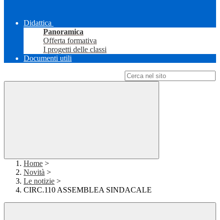
Didattica
Panoramica
Offerta formativa
I progetti delle classi
Documenti utili
Campo di ricerca per le pagine del sito
Home
>
Novità
>
Le notizie
>
CIRC.110 ASSEMBLEA SINDACALE