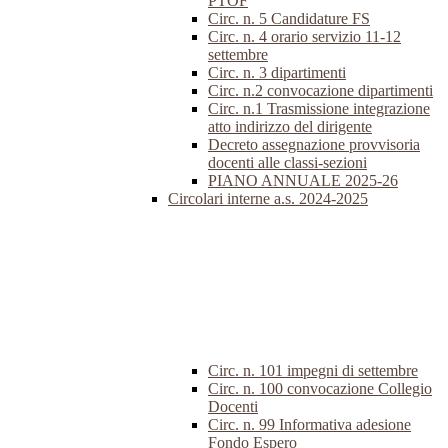
PTOF
Circ. n. 5 Candidature FS
Circ. n. 4 orario servizio 11-12
settembre
Circ. n. 3 dipartimenti
Circ. n.2 convocazione dipartimenti
Circ. n.1 Trasmissione integrazione
atto indirizzo del dirigente
Decreto assegnazione provvisoria
docenti alle classi-sezioni
PIANO ANNUALE 2025-26
Circolari interne a.s. 2024-2025
Circ. n. 101 impegni di settembre
Circ. n. 100 convocazione Collegio
Docenti
Circ. n. 99 Informativa adesione
Fondo Espero