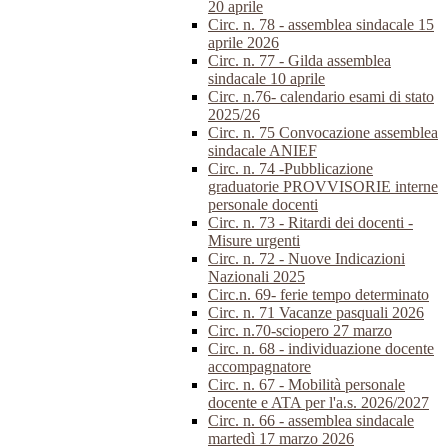
20 aprile
Circ. n. 78 - assemblea sindacale 15
aprile 2026
Circ. n. 77 - Gilda assemblea
sindacale 10 aprile
Circ. n.76- calendario esami di stato
2025/26
Circ. n. 75 Convocazione assemblea
sindacale ANIEF
Circ. n. 74 -Pubblicazione
graduatorie PROVVISORIE interne
personale docenti
Circ. n. 73 - Ritardi dei docenti -
Misure urgenti
Circ. n. 72 - Nuove Indicazioni
Nazionali 2025
Circ.n. 69- ferie tempo determinato
Circ. n. 71 Vacanze pasquali 2026
Circ. n.70-sciopero 27 marzo
Circ. n. 68 - individuazione docente
accompagnatore
Circ. n. 67 - Mobilità personale
docente e ATA per l'a.s. 2026/2027
Circ. n. 66 - assemblea sindacale
martedì 17 marzo 2026