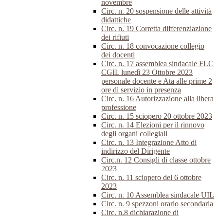
novembre
Circ. n. 20 sospensione delle attività
didattiche
Circ. n. 19 Corretta differenziazione
dei rifiuti
Circ. n. 18 convocazione collegio
dei docenti
Circ. n. 17 assemblea sindacale FLC
CGIL lunedì 23 Ottobre 2023
personale docente e Ata alle prime 2
ore di servizio in presenza
Circ. n. 16 Autorizzazione alla libera
professione
Circ. n. 15 sciopero 20 ottobre 2023
Circ. n. 14 Elezioni per il rinnovo
degli organi collegiali
Circ. n. 13 Integrazione Atto di
indirizzo del Dirigente
Circ.n. 12 Consigli di classe ottobre
2023
Circ. n. 11 sciopero del 6 ottobre
2023
Circ. n. 10 Assemblea sindacale UIL
Circ. n. 9 spezzoni orario secondaria
Circ. n.8 dichiarazione di