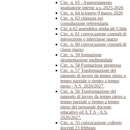
Circ. n. 65 - Aggiornamento
graduatorie interne a.s.-2025-2026
Circ. n. 64 sciopero 9 marzo 2026
Circ. n. 63 chiusura per
consultazione referendaria
Circ.n.62 assemblea sindacale Gilda
Circ. n. 61 convocazione consigli di
intersezione e interclasse marzo
Circ. n. 60 convocazione consigli di
classe marzo
Circ. n. 59 formazione
strumentazione multimediale
Circ. n. 58 Formazione pregressa
Circ. n. 57 Trasformazione del
rapporto di lavoro da tempo pieno a
tempo parziale o rientro a tempo
pieno - A.S. 2026/2027.
Circ. n. 56 Trasformazione del
rapporto di lavoro da tempo pieno a
tempo parziale o rientro a tempo
pieno del personale docente,
educativo ed A.T.A - A.S.
2026/2027.
Circ. n. 55 convocazione collegio
docenti 23 febbraio