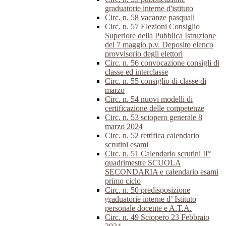
graduatorie interne d'istituto
Circ. n. 58 vacanze pasquali
Circ. n. 57 Elezioni Consiglio
Superiore della Pubblica Istruzione
del 7 maggio p.v. Deposito elenco
provvisorio degli elettori
Circ. n. 56 convocazione consigli di
classe ed interclasse
Circ. n. 55 consiglio di classe di
marzo
Circ. n. 54 nuovi modelli di
certificazione delle competenze
Circ. n. 53 sciopero generale 8
marzo 2024
Circ. n. 52 rettifica calendario
scrutini esami
Circ. n. 51 Calendario scrutini II°
quadrimestre SCUOLA
SECONDARIA e calendario esami
primo ciclo
Circ. n. 50 predisposizione
graduatorie interne d’ Istituto
personale docente e A.T.A.
Circ. n. 49 Sciopero 23 Febbraio