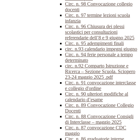
Circ. n. 98 Convocazione collegio
docenti
Circ. n. 97 termine lezioni scuola
infanzia
Circ. n. 96 Chiusura dei plessi
scolastici per consultazioni
referendarie dell’8 e 9 giugno 2025
Circ. n. 95 adempimenti finali
circ. n.93 calendario impegni giugno
Circ. n. 94 ferie personale a tempo
determinato
circ. n.92 Comparto Istruzione e
Ricerca – Sezione Scuola. Sciopero
23-24 maggio 2025 .pdf
Circ. n. 91 convocazione interclasse
e collegio d'ordine
Circ. n. 90 ulteriori modifiche al
calendario d’esame
Circ. n. 89 Convocazione Collegio
Docenti
Circ. n. 88 Convocazione Consigli
di Interclasse – maggio 2025
Circ. n. 87 convocazione CDC
maggio
Circ. n. 86 graduatorie interne