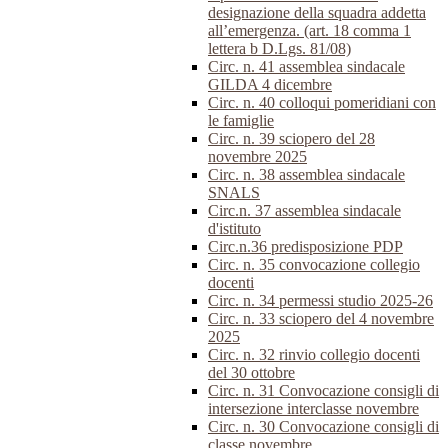
designazione della squadra addetta
all’emergenza. (art. 18 comma 1
lettera b D.Lgs. 81/08)
Circ. n. 41 assemblea sindacale
GILDA 4 dicembre
Circ. n. 40 colloqui pomeridiani con
le famiglie
Circ. n. 39 sciopero del 28
novembre 2025
Circ. n. 38 assemblea sindacale
SNALS
Circ.n. 37 assemblea sindacale
d'istituto
Circ.n.36 predisposizione PDP
Circ. n. 35 convocazione collegio
docenti
Circ. n. 34 permessi studio 2025-26
Circ. n. 33 sciopero del 4 novembre
2025
Circ. n. 32 rinvio collegio docenti
del 30 ottobre
Circ. n. 31 Convocazione consigli di
intersezione interclasse novembre
Circ. n. 30 Convocazione consigli di
classe novembre