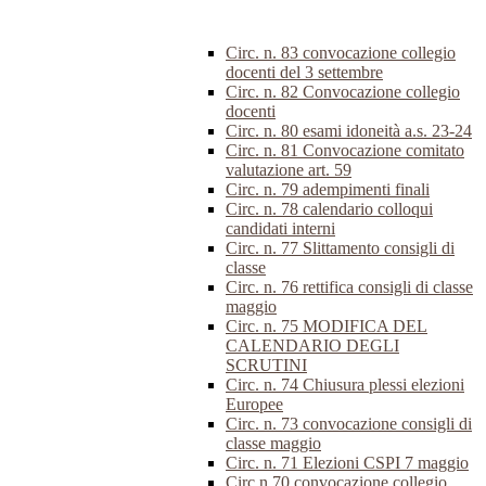
Circ. n. 83 convocazione collegio
docenti del 3 settembre
Circ. n. 82 Convocazione collegio
docenti
Circ. n. 80 esami idoneità a.s. 23-24
Circ. n. 81 Convocazione comitato
valutazione art. 59
Circ. n. 79 adempimenti finali
Circ. n. 78 calendario colloqui
candidati interni
Circ. n. 77 Slittamento consigli di
classe
Circ. n. 76 rettifica consigli di classe
maggio
Circ. n. 75 MODIFICA DEL
CALENDARIO DEGLI
SCRUTINI
Circ. n. 74 Chiusura plessi elezioni
Europee
Circ. n. 73 convocazione consigli di
classe maggio
Circ. n. 71 Elezioni CSPI 7 maggio
Circ.n.70 convocazione collegio