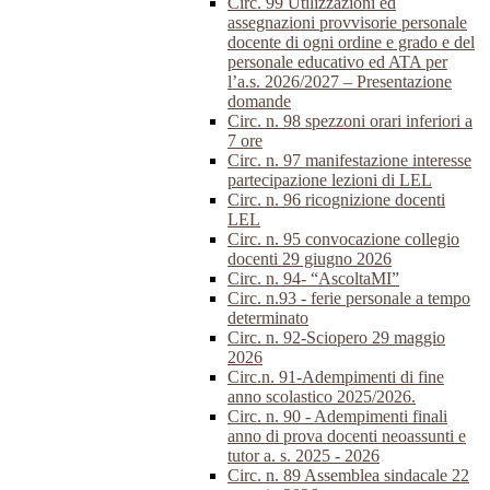
Circ. 99 Utilizzazioni ed
assegnazioni provvisorie personale
docente di ogni ordine e grado e del
personale educativo ed ATA per
l’a.s. 2026/2027 – Presentazione
domande
Circ. n. 98 spezzoni orari inferiori a
7 ore
Circ. n. 97 manifestazione interesse
partecipazione lezioni di LEL
Circ. n. 96 ricognizione docenti
LEL
Circ. n. 95 convocazione collegio
docenti 29 giugno 2026
Circ. n. 94- “AscoltaMI”
Circ. n.93 - ferie personale a tempo
determinato
Circ. n. 92-Sciopero 29 maggio
2026
Circ.n. 91-Adempimenti di fine
anno scolastico 2025/2026.
Circ. n. 90 - Adempimenti finali
anno di prova docenti neoassunti e
tutor a. s. 2025 - 2026
Circ. n. 89 Assemblea sindacale 22