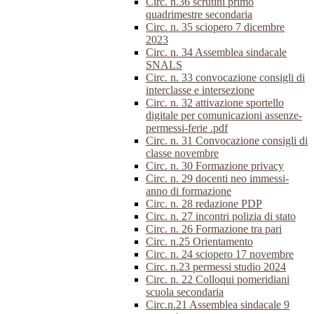
Circ. n.36 scrutini primo
quadrimestre secondaria
Circ. n. 35 sciopero 7 dicembre
2023
Circ. n. 34 Assemblea sindacale
SNALS
Circ. n. 33 convocazione consigli di
interclasse e intersezione
Circ. n. 32 attivazione sportello
digitale per comunicazioni assenze-
permessi-ferie .pdf
Circ. n. 31 Convocazione consigli di
classe novembre
Circ. n. 30 Formazione privacy
Circ. n. 29 docenti neo immessi-
anno di formazione
Circ. n. 28 redazione PDP
Circ. n. 27 incontri polizia di stato
Circ. n. 26 Formazione tra pari
Circ. n.25 Orientamento
Circ. n. 24 sciopero 17 novembre
Circ. n.23 permessi studio 2024
Circ. n. 22 Colloqui pomeridiani
scuola secondaria
Circ.n.21 Assemblea sindacale 9