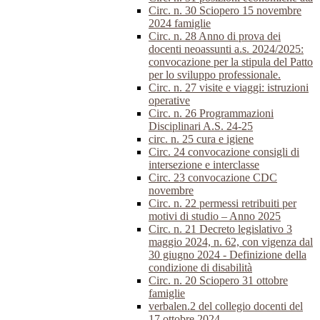
Circ. n. 30 Sciopero 15 novembre
2024 famiglie
Circ. n. 28 Anno di prova dei
docenti neoassunti a.s. 2024/2025:
convocazione per la stipula del Patto
per lo sviluppo professionale.
Circ. n. 27 visite e viaggi: istruzioni
operative
Circ. n. 26 Programmazioni
Disciplinari A.S. 24-25
circ. n. 25 cura e igiene
Circ. 24 convocazione consigli di
intersezione e interclasse
Circ. 23 convocazione CDC
novembre
Circ. n. 22 permessi retribuiti per
motivi di studio – Anno 2025
Circ. n. 21 Decreto legislativo 3
maggio 2024, n. 62, con vigenza dal
30 giugno 2024 - Definizione della
condizione di disabilità
Circ. n. 20 Sciopero 31 ottobre
famiglie
verbalen.2 del collegio docenti del
17 ottobre 2024