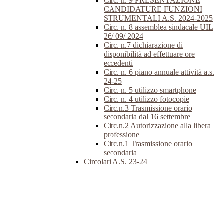
Circ. n. 9 PRESENTAZIONE
CANDIDATURE FUNZIONI
STRUMENTALI A.S. 2024-2025
Circ. n. 8 assemblea sindacale UIL
26/ 09/ 2024
Circ. n.7 dichiarazione di
disponibilità ad effettuare ore
eccedenti
Circ. n. 6 piano annuale attività a.s.
24-25
Circ. n. 5 utilizzo smartphone
Circ. n. 4 utilizzo fotocopie
Circ.n.3 Trasmissione orario
secondaria dal 16 settembre
Circ.n.2 Autorizzazione alla libera
professione
Circ.n.1 Trasmissione orario
secondaria
Circolari A.S. 23-24