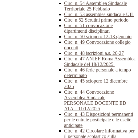
Circ. n. 54 Assemblea Sindacale
Territoriale 25 Febbraio
Circ. n. 53 assemblea sindacale UIL
Circ. n.52 Scrutini primo periodo
Circ. n. 51 convocazione
dipartimenti disciplinari
Circ. n. 50 sciopero 12-13 gennaio
Circ. n. 49 Convocazione collegio
docenti
Circ. n. 48 iscrizioni a.s. 26-27
Circ. n. 47 ANIEF Roma Assemblea
Sindacale del 18/12/2025.
Circ. n. 46 ferie personale a tempo
determinato
Circ. n. 45 sciopero 12 dicembre
2025
Circ. n. 44 Convocazione
Assemblea Sindacale
PERSONALE DOCENTE ED
ATA – 11/12/2025
Circ. n. 43 Disposizioni permanenti
per le entrate posticipate e le uscite
anticipate
Circ. n. 42 Circolare informativa per
il personale scolastico sulla