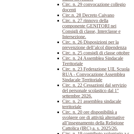
Circ. n. 29 convocazione collegio
docenti
Circ.n. 28 Decreto Caivano
Circ. n. 27 rinnovo della
componente GENITORI nei
Consigli di classe, Interclasse e
Intersezione.
Circ. n. 26 Disposizioni per la
prevenzione dell’alcol dipendenza
Circ. n. 25 consigli di classe ottobre
Circ. n. 24 Assemblea Sindacale
Territoriale
Circ. n. 23 Federazione UIL Scuola
RUA - Convocazione Assemblea
Sindacale Territoriale
Circ. n. 22 Cessazioni dal servizio
del personale scolastico dal 1°
settembre 2026.
Circ. n. 21 assemblea sindacale
territoriale
Circ. n. 20 ore disponibilità a
svolgere ore di attività alternative
all’insegnamento della Religione
Cattolica (IRC) a. s. 2025/26.
Circ. n. 19 contributo volontario a.s.