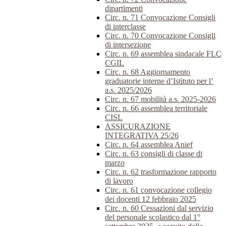
dipartimenti
Circ. n. 71 Convocazione Consigli
di interclasse
Circ. n. 70 Convocazione Consigli
di intersezione
Circ. n. 69 assemblea sindacale FLC
CGIL
Circ. n. 68 Aggiornamento
graduatorie interne d’Istituto per l’
a.s. 2025/2026
Circ. n. 67 mobilità a.s. 2025-2026
Circ. n. 66 assemblea territoriale
CISL
ASSICURAZIONE
INTEGRATIVA 25/26
Circ. n. 64 assemblea Anief
Circ. n. 63 consigli di classe di
marzo
Circ. n. 62 trasformazione rapporto
di lavoro
Circ. n. 61 convocazione collegio
dei docenti 12 febbraio 2025
Circ. n. 60 Cessazioni dal servizio
del personale scolastico dal 1°