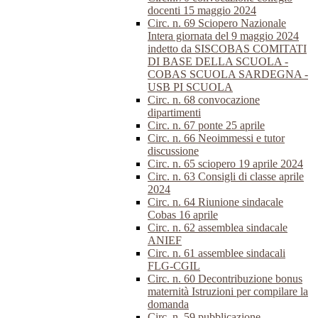
docenti 15 maggio 2024
Circ. n. 69 Sciopero Nazionale
Intera giornata del 9 maggio 2024
indetto da SISCOBAS COMITATI
DI BASE DELLA SCUOLA -
COBAS SCUOLA SARDEGNA -
USB PI SCUOLA
Circ. n. 68 convocazione
dipartimenti
Circ. n. 67 ponte 25 aprile
Circ. n. 66 Neoimmessi e tutor
discussione
Circ. n. 65 sciopero 19 aprile 2024
Circ. n. 63 Consigli di classe aprile
2024
Circ. n. 64 Riunione sindacale
Cobas 16 aprile
Circ. n. 62 assemblea sindacale
ANIEF
Circ. n. 61 assemblee sindacali
FLG-CGIL
Circ. n. 60 Decontribuzione bonus
maternità Istruzioni per compilare la
domanda
Circ. n. 59 pubblicazione