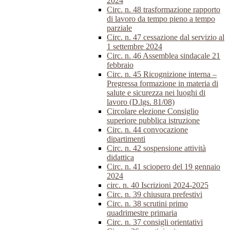
2024
Circ. n. 48 trasformazione rapporto
di lavoro da tempo pieno a tempo
parziale
Circ. n. 47 cessazione dal servizio al
1 settembre 2024
Circ. n. 46 Assemblea sindacale 21
febbraio
Circ. n. 45 Ricognizione interna –
Pregressa formazione in materia di
salute e sicurezza nei luoghi di
lavoro (D.lgs. 81/08)
Circolare elezione Consiglio
superiore pubblica istruzione
Circ. n. 44 convocazione
dipartimenti
Circ. n. 42 sospensione attività
didattica
Circ. n. 41 sciopero del 19 gennaio
2024
circ. n. 40 Iscrizioni 2024-2025
Circ. n. 39 chiusura prefestivi
Circ. n. 38 scrutini primo
quadrimestre primaria
Circ. n. 37 consigli orientativi