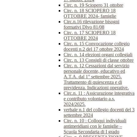
Circ. n. 19 Sciopero 31 ottobre
Circ. n. 18 SCIOPERO 18
OTTOBRE 2024- famiglie
Circ.n.16 rilevazione bisogni
formativi Dlvo 81/08
Circ. n. 17 SCIOPERO 18
OTTOBRE 2024
Circ. n. 15 Convocazione collegio
docenti n.2 del 17 ottobre 2024
Circ. n. 14 elezioni organi collegiali
Circ. n. 13 Consigli di classe ottobre
Circ. n. 12 Cessazioni dal servizio
personale docente, educativo ed
A.T.A. dal 1° settembre 2025.
Trattamento di quiescenza e di
previdenza. Indicazioni operative.
Circ.n. 11 : Assicurazione integrativa
e contributo volontario a.s.
2024/2025.
verbale n.1 del collegio docenti del 3
settembre 2024
Circ. n. 10 : Colloqui individuali
antimeridiani con le famiglie –
Scuola Secondaria di I grado