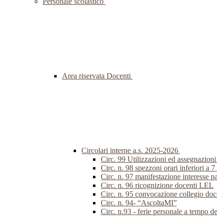
Personale scolastico
Area riservata Docenti
Circolari interne a.s. 2025-2026
Circ. 99 Utilizzazioni ed assegnazion
Circ. n. 98 spezzoni orari inferiori a 7
Circ. n. 97 manifestazione interesse p
Circ. n. 96 ricognizione docenti LEL
Circ. n. 95 convocazione collegio do
Circ. n. 94- “AscoltaMI”
Circ. n.93 - ferie personale a tempo d