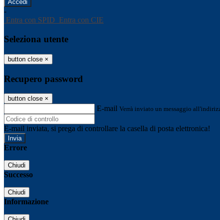
-
Entra con SPID
Entra con CIE
Seleziona utente
button close
×
Recupero password
button close
×
E-mail
Verrà inviato un messaggio all'indirizz
E-mail inviata, si prega di controllare la casella di posta elettronica!
Errore
Chiudi
Successo
Chiudi
Informazione
Chiudi