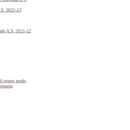
A.S. 2022-23
rado A.S. 2021-22
 di primo grado
primaria