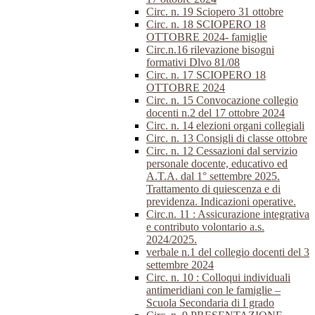
Circ. n. 19 Sciopero 31 ottobre
Circ. n. 18 SCIOPERO 18
OTTOBRE 2024- famiglie
Circ.n.16 rilevazione bisogni
formativi Dlvo 81/08
Circ. n. 17 SCIOPERO 18
OTTOBRE 2024
Circ. n. 15 Convocazione collegio
docenti n.2 del 17 ottobre 2024
Circ. n. 14 elezioni organi collegiali
Circ. n. 13 Consigli di classe ottobre
Circ. n. 12 Cessazioni dal servizio
personale docente, educativo ed
A.T.A. dal 1° settembre 2025.
Trattamento di quiescenza e di
previdenza. Indicazioni operative.
Circ.n. 11 : Assicurazione integrativa
e contributo volontario a.s.
2024/2025.
verbale n.1 del collegio docenti del 3
settembre 2024
Circ. n. 10 : Colloqui individuali
antimeridiani con le famiglie –
Scuola Secondaria di I grado