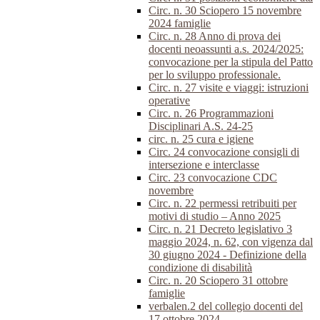
Circ. n. 30 Sciopero 15 novembre
2024 famiglie
Circ. n. 28 Anno di prova dei
docenti neoassunti a.s. 2024/2025:
convocazione per la stipula del Patto
per lo sviluppo professionale.
Circ. n. 27 visite e viaggi: istruzioni
operative
Circ. n. 26 Programmazioni
Disciplinari A.S. 24-25
circ. n. 25 cura e igiene
Circ. 24 convocazione consigli di
intersezione e interclasse
Circ. 23 convocazione CDC
novembre
Circ. n. 22 permessi retribuiti per
motivi di studio – Anno 2025
Circ. n. 21 Decreto legislativo 3
maggio 2024, n. 62, con vigenza dal
30 giugno 2024 - Definizione della
condizione di disabilità
Circ. n. 20 Sciopero 31 ottobre
famiglie
verbalen.2 del collegio docenti del
17 ottobre 2024