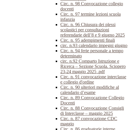
Circ. n. 98 Convocazione collegio
docenti
Circ. n. 97 termine lezioni scuola
infanzia
Circ. n. 96 Chiusura dei plessi
scolastici per consultazioni
referendarie dell’8 e 9 giugno 2025
Circ. n. 95 adempimenti finali
circ. n.93 calendario impegni giugno
Circ. n. 94 ferie personale a tempo
determinato
circ. n.92 Comparto Istruzione e
Ricerca – Sezione Scuola. Sciopero
23-24 maggio 2025 .pdf
Circ. n. 91 convocazione interclasse
e collegio d'ordine
Circ. n. 90 ulteriori modifiche al
calendario d’esame
Circ. n. 89 Convocazione Collegio
Docenti
Circ. n. 88 Convocazione Consigli
di Interclasse – maggio 2025
Circ. n. 87 convocazione CDC
maggio
Circ. n. 86 graduatorie interne