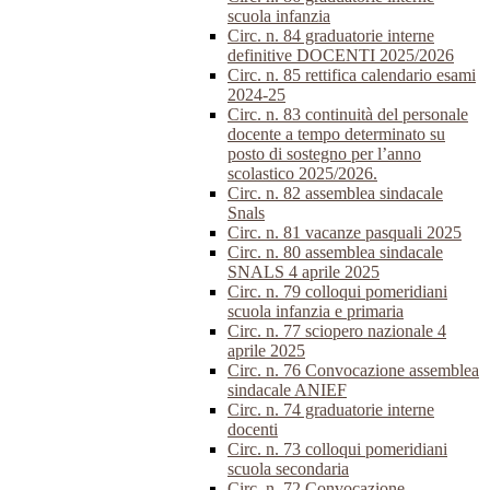
scuola infanzia
Circ. n. 84 graduatorie interne
definitive DOCENTI 2025/2026
Circ. n. 85 rettifica calendario esami
2024-25
Circ. n. 83 continuità del personale
docente a tempo determinato su
posto di sostegno per l’anno
scolastico 2025/2026.
Circ. n. 82 assemblea sindacale
Snals
Circ. n. 81 vacanze pasquali 2025
Circ. n. 80 assemblea sindacale
SNALS 4 aprile 2025
Circ. n. 79 colloqui pomeridiani
scuola infanzia e primaria
Circ. n. 77 sciopero nazionale 4
aprile 2025
Circ. n. 76 Convocazione assemblea
sindacale ANIEF
Circ. n. 74 graduatorie interne
docenti
Circ. n. 73 colloqui pomeridiani
scuola secondaria
Circ. n. 72 Convocazione