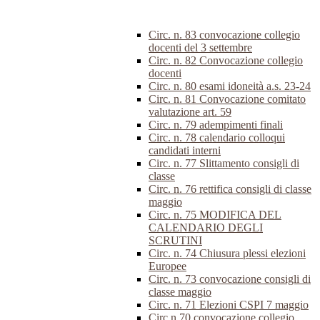
Circ. n. 83 convocazione collegio
docenti del 3 settembre
Circ. n. 82 Convocazione collegio
docenti
Circ. n. 80 esami idoneità a.s. 23-24
Circ. n. 81 Convocazione comitato
valutazione art. 59
Circ. n. 79 adempimenti finali
Circ. n. 78 calendario colloqui
candidati interni
Circ. n. 77 Slittamento consigli di
classe
Circ. n. 76 rettifica consigli di classe
maggio
Circ. n. 75 MODIFICA DEL
CALENDARIO DEGLI
SCRUTINI
Circ. n. 74 Chiusura plessi elezioni
Europee
Circ. n. 73 convocazione consigli di
classe maggio
Circ. n. 71 Elezioni CSPI 7 maggio
Circ.n.70 convocazione collegio