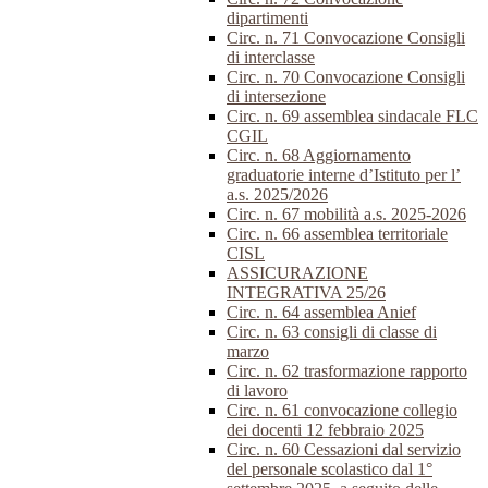
dipartimenti
Circ. n. 71 Convocazione Consigli
di interclasse
Circ. n. 70 Convocazione Consigli
di intersezione
Circ. n. 69 assemblea sindacale FLC
CGIL
Circ. n. 68 Aggiornamento
graduatorie interne d’Istituto per l’
a.s. 2025/2026
Circ. n. 67 mobilità a.s. 2025-2026
Circ. n. 66 assemblea territoriale
CISL
ASSICURAZIONE
INTEGRATIVA 25/26
Circ. n. 64 assemblea Anief
Circ. n. 63 consigli di classe di
marzo
Circ. n. 62 trasformazione rapporto
di lavoro
Circ. n. 61 convocazione collegio
dei docenti 12 febbraio 2025
Circ. n. 60 Cessazioni dal servizio
del personale scolastico dal 1°