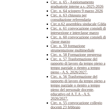
Circ. n. 65 - Aggiornamento
graduatorie interne a.s.-2025-2026
Circ. n. 64 sciopero 9 marzo 2026
Circ. n. 63 chiusura per
consultazione referendaria
Circ.n.62 assemblea sindacale Gilda
Circ. n. 61 convocazione consigli di
intersezione e interclasse marzo
Circ. n. 60 convocazione consigli di
classe marzo
Circ. n. 59 formazione
strumentazione multimediale
Circ. n. 58 Formazione pregressa
Circ. n. 57 Trasformazione del
rapporto di lavoro da tempo pieno a
tempo parziale o rientro a tempo
pieno - A.S. 2026/2027.
Circ. n. 56 Trasformazione del
rapporto di lavoro da tempo pieno a
tempo parziale o rientro a tempo
pieno del personale docente,
educativo ed A.T.A - A.S.
2026/2027.
Circ. n. 55 convocazione collegio
docenti 23 febbraio