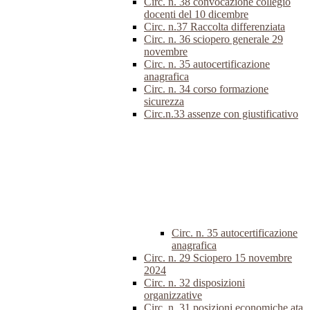
Circ. n. 38 convocazione collegio
docenti del 10 dicembre
Circ. n.37 Raccolta differenziata
Circ. n. 36 sciopero generale 29
novembre
Circ. n. 35 autocertificazione
anagrafica
Circ. n. 34 corso formazione
sicurezza
Circ.n.33 assenze con giustificativo
Circ. n. 35 autocertificazione
anagrafica
Circ. n. 29 Sciopero 15 novembre
2024
Circ. n. 32 disposizioni
organizzative
Circ. n. 31 posizioni economiche ata