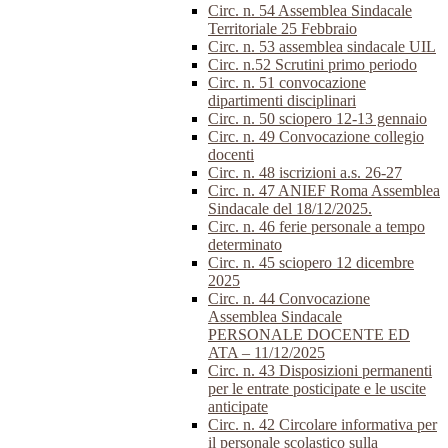
Circ. n. 54 Assemblea Sindacale
Territoriale 25 Febbraio
Circ. n. 53 assemblea sindacale UIL
Circ. n.52 Scrutini primo periodo
Circ. n. 51 convocazione
dipartimenti disciplinari
Circ. n. 50 sciopero 12-13 gennaio
Circ. n. 49 Convocazione collegio
docenti
Circ. n. 48 iscrizioni a.s. 26-27
Circ. n. 47 ANIEF Roma Assemblea
Sindacale del 18/12/2025.
Circ. n. 46 ferie personale a tempo
determinato
Circ. n. 45 sciopero 12 dicembre
2025
Circ. n. 44 Convocazione
Assemblea Sindacale
PERSONALE DOCENTE ED
ATA – 11/12/2025
Circ. n. 43 Disposizioni permanenti
per le entrate posticipate e le uscite
anticipate
Circ. n. 42 Circolare informativa per
il personale scolastico sulla