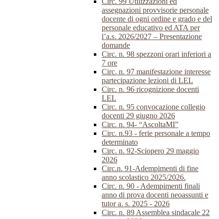
Circ. 99 Utilizzazioni ed
assegnazioni provvisorie personale
docente di ogni ordine e grado e del
personale educativo ed ATA per
l’a.s. 2026/2027 – Presentazione
domande
Circ. n. 98 spezzoni orari inferiori a
7 ore
Circ. n. 97 manifestazione interesse
partecipazione lezioni di LEL
Circ. n. 96 ricognizione docenti
LEL
Circ. n. 95 convocazione collegio
docenti 29 giugno 2026
Circ. n. 94- “AscoltaMI”
Circ. n.93 - ferie personale a tempo
determinato
Circ. n. 92-Sciopero 29 maggio
2026
Circ.n. 91-Adempimenti di fine
anno scolastico 2025/2026.
Circ. n. 90 - Adempimenti finali
anno di prova docenti neoassunti e
tutor a. s. 2025 - 2026
Circ. n. 89 Assemblea sindacale 22