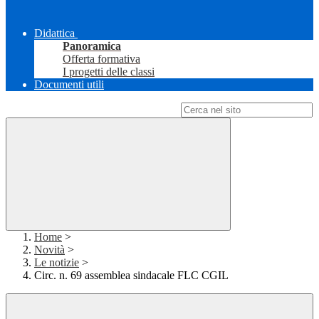
Didattica
Panoramica
Offerta formativa
I progetti delle classi
Documenti utili
Campo di ricerca per le pagine del sito
Home
>
Novità
>
Le notizie
>
Circ. n. 69 assemblea sindacale FLC CGIL