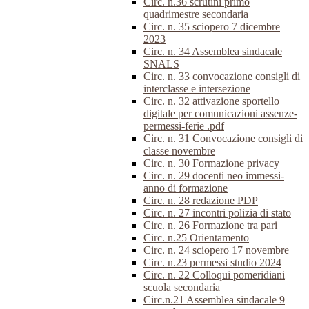
Circ. n.36 scrutini primo
quadrimestre secondaria
Circ. n. 35 sciopero 7 dicembre
2023
Circ. n. 34 Assemblea sindacale
SNALS
Circ. n. 33 convocazione consigli di
interclasse e intersezione
Circ. n. 32 attivazione sportello
digitale per comunicazioni assenze-
permessi-ferie .pdf
Circ. n. 31 Convocazione consigli di
classe novembre
Circ. n. 30 Formazione privacy
Circ. n. 29 docenti neo immessi-
anno di formazione
Circ. n. 28 redazione PDP
Circ. n. 27 incontri polizia di stato
Circ. n. 26 Formazione tra pari
Circ. n.25 Orientamento
Circ. n. 24 sciopero 17 novembre
Circ. n.23 permessi studio 2024
Circ. n. 22 Colloqui pomeridiani
scuola secondaria
Circ.n.21 Assemblea sindacale 9