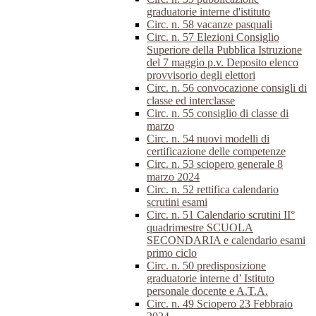
graduatorie interne d'istituto
Circ. n. 58 vacanze pasquali
Circ. n. 57 Elezioni Consiglio
Superiore della Pubblica Istruzione
del 7 maggio p.v. Deposito elenco
provvisorio degli elettori
Circ. n. 56 convocazione consigli di
classe ed interclasse
Circ. n. 55 consiglio di classe di
marzo
Circ. n. 54 nuovi modelli di
certificazione delle competenze
Circ. n. 53 sciopero generale 8
marzo 2024
Circ. n. 52 rettifica calendario
scrutini esami
Circ. n. 51 Calendario scrutini II°
quadrimestre SCUOLA
SECONDARIA e calendario esami
primo ciclo
Circ. n. 50 predisposizione
graduatorie interne d’ Istituto
personale docente e A.T.A.
Circ. n. 49 Sciopero 23 Febbraio