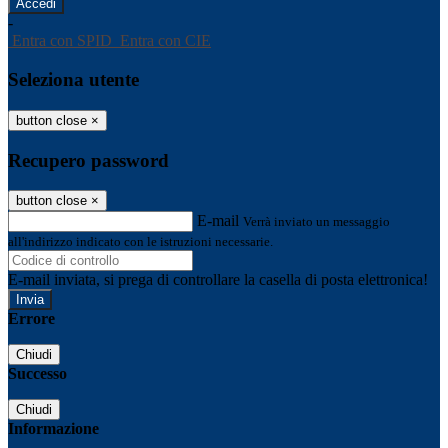
-
Entra con SPID
Entra con CIE
Seleziona utente
button close
×
Recupero password
button close
×
E-mail
Verrà inviato un messaggio
all'indirizzo indicato con le istruzioni necessarie.
E-mail inviata, si prega di controllare la casella di posta elettronica!
Errore
Chiudi
Successo
Chiudi
Informazione