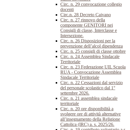
Circ. n. 29 convocazione collegio
docenti
Circ.n. 28 Decreto Caivano
Circ. n. 27 rinnovo della
componente GENITORI nei
Consigli di classe, Interclasse e
Intersezione.
Circ. n. 26 Disposizioni per la
prevenzione dell’alcol dipendenza
Circ. n. 25 consigli di classe ottobre
Circ. n. 24 Assemblea Sindacale
Territoriale
Circ. n. 23 Federazione UIL Scuola
RUA - Convocazione Assemblea
Sindacale Territoriale
Circ. n. 22 Cessazioni dal servizio
del personale scolastico dal 1°
settembre 2026.
Circ. n. 21 assemblea sindacale
territoriale
Circ. n. 20 ore disponibilità a
svolgere ore di attività alternative
all’insegnamento della Religione
Cattolica (IRC) a. s. 2025/26.
Circ. n. 19 contributo volontario a.s.