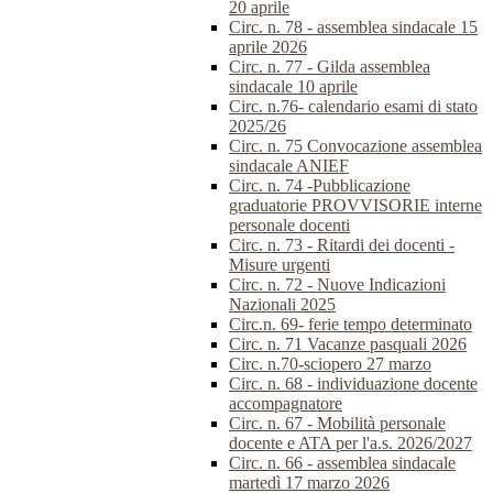
20 aprile
Circ. n. 78 - assemblea sindacale 15
aprile 2026
Circ. n. 77 - Gilda assemblea
sindacale 10 aprile
Circ. n.76- calendario esami di stato
2025/26
Circ. n. 75 Convocazione assemblea
sindacale ANIEF
Circ. n. 74 -Pubblicazione
graduatorie PROVVISORIE interne
personale docenti
Circ. n. 73 - Ritardi dei docenti -
Misure urgenti
Circ. n. 72 - Nuove Indicazioni
Nazionali 2025
Circ.n. 69- ferie tempo determinato
Circ. n. 71 Vacanze pasquali 2026
Circ. n.70-sciopero 27 marzo
Circ. n. 68 - individuazione docente
accompagnatore
Circ. n. 67 - Mobilità personale
docente e ATA per l'a.s. 2026/2027
Circ. n. 66 - assemblea sindacale
martedì 17 marzo 2026