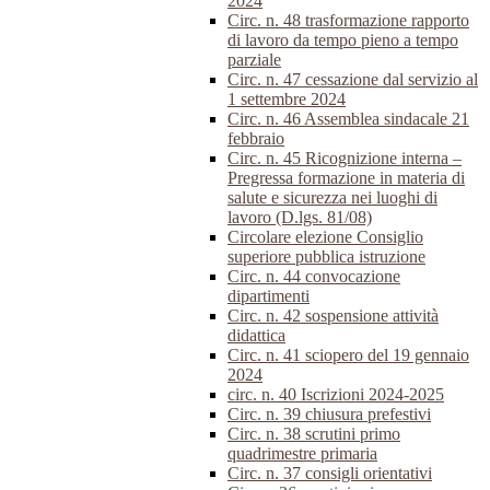
2024
Circ. n. 48 trasformazione rapporto
di lavoro da tempo pieno a tempo
parziale
Circ. n. 47 cessazione dal servizio al
1 settembre 2024
Circ. n. 46 Assemblea sindacale 21
febbraio
Circ. n. 45 Ricognizione interna –
Pregressa formazione in materia di
salute e sicurezza nei luoghi di
lavoro (D.lgs. 81/08)
Circolare elezione Consiglio
superiore pubblica istruzione
Circ. n. 44 convocazione
dipartimenti
Circ. n. 42 sospensione attività
didattica
Circ. n. 41 sciopero del 19 gennaio
2024
circ. n. 40 Iscrizioni 2024-2025
Circ. n. 39 chiusura prefestivi
Circ. n. 38 scrutini primo
quadrimestre primaria
Circ. n. 37 consigli orientativi