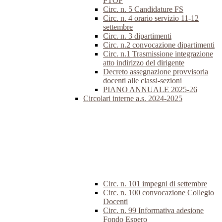
PTOF
Circ. n. 5 Candidature FS
Circ. n. 4 orario servizio 11-12
settembre
Circ. n. 3 dipartimenti
Circ. n.2 convocazione dipartimenti
Circ. n.1 Trasmissione integrazione
atto indirizzo del dirigente
Decreto assegnazione provvisoria
docenti alle classi-sezioni
PIANO ANNUALE 2025-26
Circolari interne a.s. 2024-2025
Circ. n. 101 impegni di settembre
Circ. n. 100 convocazione Collegio
Docenti
Circ. n. 99 Informativa adesione
Fondo Espero