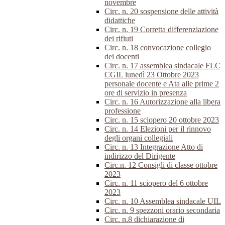
novembre
Circ. n. 20 sospensione delle attività
didattiche
Circ. n. 19 Corretta differenziazione
dei rifiuti
Circ. n. 18 convocazione collegio
dei docenti
Circ. n. 17 assemblea sindacale FLC
CGIL lunedì 23 Ottobre 2023
personale docente e Ata alle prime 2
ore di servizio in presenza
Circ. n. 16 Autorizzazione alla libera
professione
Circ. n. 15 sciopero 20 ottobre 2023
Circ. n. 14 Elezioni per il rinnovo
degli organi collegiali
Circ. n. 13 Integrazione Atto di
indirizzo del Dirigente
Circ.n. 12 Consigli di classe ottobre
2023
Circ. n. 11 sciopero del 6 ottobre
2023
Circ. n. 10 Assemblea sindacale UIL
Circ. n. 9 spezzoni orario secondaria
Circ. n.8 dichiarazione di