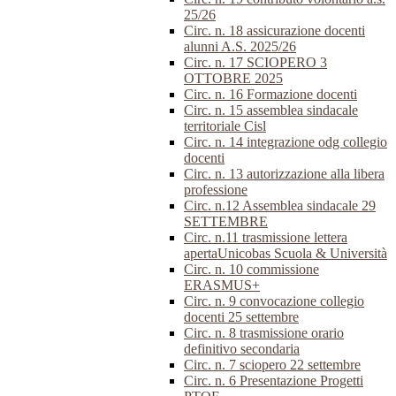
25/26
Circ. n. 18 assicurazione docenti
alunni A.S. 2025/26
Circ. n. 17 SCIOPERO 3
OTTOBRE 2025
Circ. n. 16 Formazione docenti
Circ. n. 15 assemblea sindacale
territoriale Cisl
Circ. n. 14 integrazione odg collegio
docenti
Circ. n. 13 autorizzazione alla libera
professione
Circ. n.12 Assemblea sindacale 29
SETTEMBRE
Circ. n.11 trasmissione lettera
apertaUnicobas Scuola & Università
Circ. n. 10 commissione
ERASMUS+
Circ. n. 9 convocazione collegio
docenti 25 settembre
Circ. n. 8 trasmissione orario
definitivo secondaria
Circ. n. 7 sciopero 22 settembre
Circ. n. 6 Presentazione Progetti