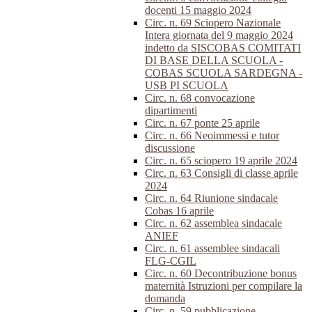
docenti 15 maggio 2024
Circ. n. 69 Sciopero Nazionale
Intera giornata del 9 maggio 2024
indetto da SISCOBAS COMITATI
DI BASE DELLA SCUOLA -
COBAS SCUOLA SARDEGNA -
USB PI SCUOLA
Circ. n. 68 convocazione
dipartimenti
Circ. n. 67 ponte 25 aprile
Circ. n. 66 Neoimmessi e tutor
discussione
Circ. n. 65 sciopero 19 aprile 2024
Circ. n. 63 Consigli di classe aprile
2024
Circ. n. 64 Riunione sindacale
Cobas 16 aprile
Circ. n. 62 assemblea sindacale
ANIEF
Circ. n. 61 assemblee sindacali
FLG-CGIL
Circ. n. 60 Decontribuzione bonus
maternità Istruzioni per compilare la
domanda
Circ. n. 59 pubblicazione