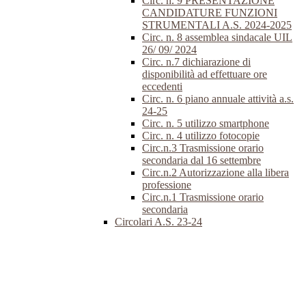
Circ. n. 9 PRESENTAZIONE
CANDIDATURE FUNZIONI
STRUMENTALI A.S. 2024-2025
Circ. n. 8 assemblea sindacale UIL
26/ 09/ 2024
Circ. n.7 dichiarazione di
disponibilità ad effettuare ore
eccedenti
Circ. n. 6 piano annuale attività a.s.
24-25
Circ. n. 5 utilizzo smartphone
Circ. n. 4 utilizzo fotocopie
Circ.n.3 Trasmissione orario
secondaria dal 16 settembre
Circ.n.2 Autorizzazione alla libera
professione
Circ.n.1 Trasmissione orario
secondaria
Circolari A.S. 23-24