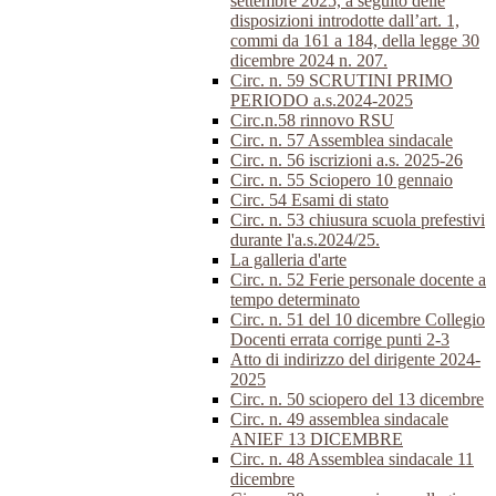
settembre 2025, a seguito delle
disposizioni introdotte dall’art. 1,
commi da 161 a 184, della legge 30
dicembre 2024 n. 207.
Circ. n. 59 SCRUTINI PRIMO
PERIODO a.s.2024-2025
Circ.n.58 rinnovo RSU
Circ. n. 57 Assemblea sindacale
Circ. n. 56 iscrizioni a.s. 2025-26
Circ. n. 55 Sciopero 10 gennaio
Circ. 54 Esami di stato
Circ. n. 53 chiusura scuola prefestivi
durante l'a.s.2024/25.
La galleria d'arte
Circ. n. 52 Ferie personale docente a
tempo determinato
Circ. n. 51 del 10 dicembre Collegio
Docenti errata corrige punti 2-3
Atto di indirizzo del dirigente 2024-
2025
Circ. n. 50 sciopero del 13 dicembre
Circ. n. 49 assemblea sindacale
ANIEF 13 DICEMBRE
Circ. n. 48 Assemblea sindacale 11
dicembre