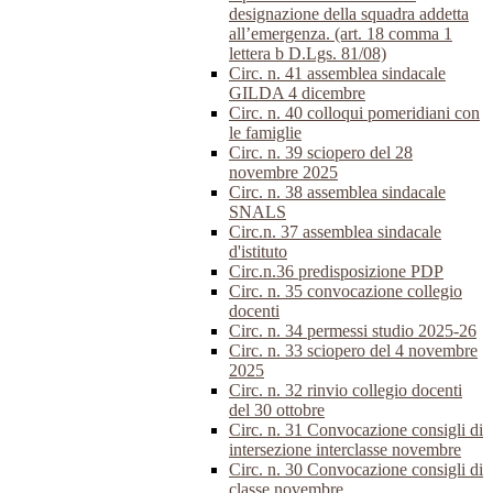
designazione della squadra addetta
all’emergenza. (art. 18 comma 1
lettera b D.Lgs. 81/08)
Circ. n. 41 assemblea sindacale
GILDA 4 dicembre
Circ. n. 40 colloqui pomeridiani con
le famiglie
Circ. n. 39 sciopero del 28
novembre 2025
Circ. n. 38 assemblea sindacale
SNALS
Circ.n. 37 assemblea sindacale
d'istituto
Circ.n.36 predisposizione PDP
Circ. n. 35 convocazione collegio
docenti
Circ. n. 34 permessi studio 2025-26
Circ. n. 33 sciopero del 4 novembre
2025
Circ. n. 32 rinvio collegio docenti
del 30 ottobre
Circ. n. 31 Convocazione consigli di
intersezione interclasse novembre
Circ. n. 30 Convocazione consigli di
classe novembre