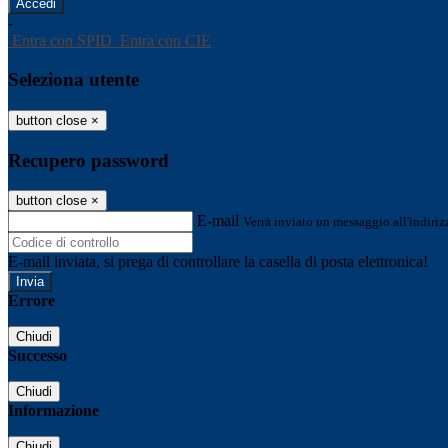
-
Entra con SPID
Entra con CIE
Seleziona utente
button close
×
Recupero password
button close
×
E-mail
Verrà inviato un messaggio all'indirizz
E-mail inviata, si prega di controllare la casella di posta elettronica!
Errore
Chiudi
Successo
Chiudi
Informazione
Chiudi