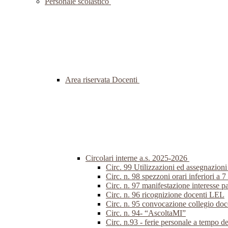
Personale scolastico
Area riservata Docenti
Circolari interne a.s. 2025-2026
Circ. 99 Utilizzazioni ed assegnazion
Circ. n. 98 spezzoni orari inferiori a 7
Circ. n. 97 manifestazione interesse p
Circ. n. 96 ricognizione docenti LEL
Circ. n. 95 convocazione collegio do
Circ. n. 94- “AscoltaMI”
Circ. n.93 - ferie personale a tempo d