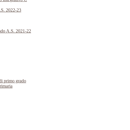
A.S. 2022-23
rado A.S. 2021-22
 di primo grado
primaria