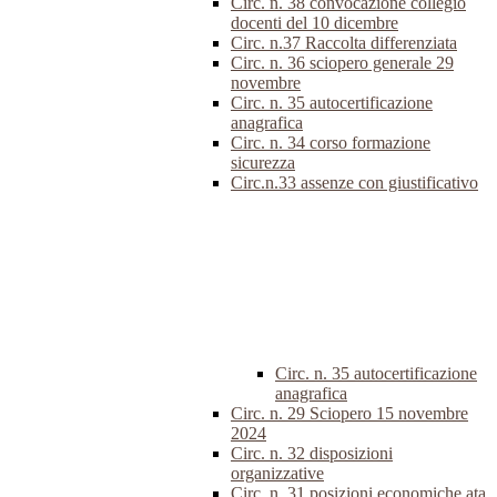
Circ. n. 38 convocazione collegio
docenti del 10 dicembre
Circ. n.37 Raccolta differenziata
Circ. n. 36 sciopero generale 29
novembre
Circ. n. 35 autocertificazione
anagrafica
Circ. n. 34 corso formazione
sicurezza
Circ.n.33 assenze con giustificativo
Circ. n. 35 autocertificazione
anagrafica
Circ. n. 29 Sciopero 15 novembre
2024
Circ. n. 32 disposizioni
organizzative
Circ. n. 31 posizioni economiche ata