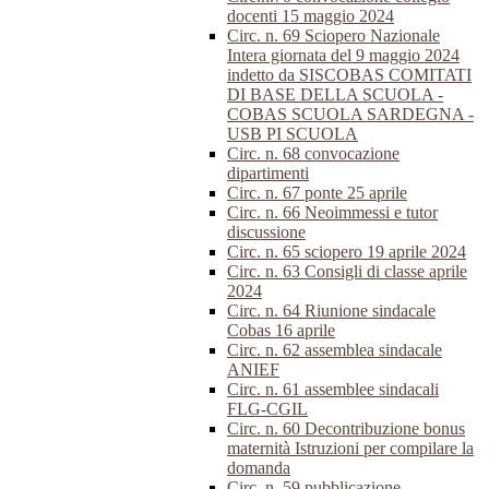
docenti 15 maggio 2024
Circ. n. 69 Sciopero Nazionale
Intera giornata del 9 maggio 2024
indetto da SISCOBAS COMITATI
DI BASE DELLA SCUOLA -
COBAS SCUOLA SARDEGNA -
USB PI SCUOLA
Circ. n. 68 convocazione
dipartimenti
Circ. n. 67 ponte 25 aprile
Circ. n. 66 Neoimmessi e tutor
discussione
Circ. n. 65 sciopero 19 aprile 2024
Circ. n. 63 Consigli di classe aprile
2024
Circ. n. 64 Riunione sindacale
Cobas 16 aprile
Circ. n. 62 assemblea sindacale
ANIEF
Circ. n. 61 assemblee sindacali
FLG-CGIL
Circ. n. 60 Decontribuzione bonus
maternità Istruzioni per compilare la
domanda
Circ. n. 59 pubblicazione