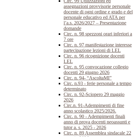
Circ. 99 Utilizzazioni ed
assegnazioni provvisorie personale
docente di ogni ordine e grado e del
personale educativo ed ATA per
l’a.s. 2026/2027 – Presentazione
domande
Circ. n. 98 spezzoni orari inferiori a
7 ore
Circ. n. 97 manifestazione interesse
partecipazione lezioni di LEL
Circ. n. 96 ricognizione docenti
LEL
Circ. n. 95 convocazione collegio
docenti 29 giugno 2026
Circ. n. 94- “AscoltaMI”
Circ. n.93 - ferie personale a tempo
determinato
Circ. n. 92-Sciopero 29 maggio
2026
Circ.n. 91-Adempimenti di fine
anno scolastico 2025/2026.
Circ. n. 90 - Adempimenti finali
anno di prova docenti neoassunti e
tutor a. s. 2025 - 2026
Circ. n. 89 Assemblea sindacale 22