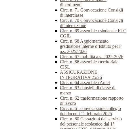
dipartimenti
Circ. n. 71 Convocazione Consigli
di interclasse
Circ. n. 70 Convocazione Consigli
di intersezione
Circ. n. 69 assemblea sindacale FLC
CGIL
Circ. n. 68 Aggiornamento
graduatorie interne d’Istituto per l’
a.s. 2025/2026
Circ. n. 67 mobilità a.s. 2025-2026
Circ. n. 66 assemblea territoriale
CISL
ASSICURAZIONE
INTEGRATIVA 25/26
Circ. n. 64 assemblea Anief
Circ. n. 63 consigli di classe di
marzo
Circ. n. 62 trasformazione rapporto
di lavoro
Circ. n. 61 convocazione collegio
dei docenti 12 febbraio 2025
Circ. n. 60 Cessazioni dal servizio
del personale scolastico dal 1°