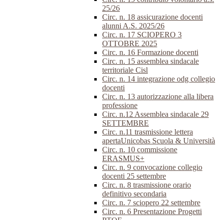
25/26
Circ. n. 18 assicurazione docenti
alunni A.S. 2025/26
Circ. n. 17 SCIOPERO 3
OTTOBRE 2025
Circ. n. 16 Formazione docenti
Circ. n. 15 assemblea sindacale
territoriale Cisl
Circ. n. 14 integrazione odg collegio
docenti
Circ. n. 13 autorizzazione alla libera
professione
Circ. n.12 Assemblea sindacale 29
SETTEMBRE
Circ. n.11 trasmissione lettera
apertaUnicobas Scuola & Università
Circ. n. 10 commissione
ERASMUS+
Circ. n. 9 convocazione collegio
docenti 25 settembre
Circ. n. 8 trasmissione orario
definitivo secondaria
Circ. n. 7 sciopero 22 settembre
Circ. n. 6 Presentazione Progetti