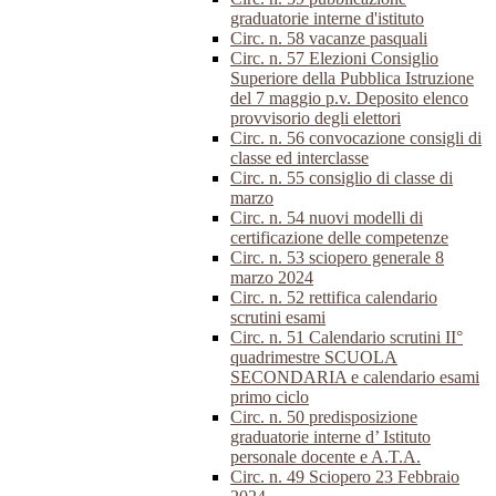
graduatorie interne d'istituto
Circ. n. 58 vacanze pasquali
Circ. n. 57 Elezioni Consiglio
Superiore della Pubblica Istruzione
del 7 maggio p.v. Deposito elenco
provvisorio degli elettori
Circ. n. 56 convocazione consigli di
classe ed interclasse
Circ. n. 55 consiglio di classe di
marzo
Circ. n. 54 nuovi modelli di
certificazione delle competenze
Circ. n. 53 sciopero generale 8
marzo 2024
Circ. n. 52 rettifica calendario
scrutini esami
Circ. n. 51 Calendario scrutini II°
quadrimestre SCUOLA
SECONDARIA e calendario esami
primo ciclo
Circ. n. 50 predisposizione
graduatorie interne d’ Istituto
personale docente e A.T.A.
Circ. n. 49 Sciopero 23 Febbraio