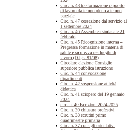
2024
Circ. n. 48 trasformazione rapporto
di lavoro da tempo pieno a tempo
parziale
Circ. n. 47 cessazione dal servizio al
1 settembre 2024
Circ. n. 46 Assemblea sindacale 21
febbraio
Circ. n. 45 Ricognizione interna –
Pregressa formazione in materia di
salute e sicurezza nei luoghi di
lavoro (D.lgs. 81/08)
Circolare elezione Consiglio
superiore pubblica istruzione
Circ. n. 44 convocazione
dipartimenti
Circ. n. 42 sospensione attività
didattica
Circ. n. 41 sciopero del 19 gennaio
2024
circ. n. 40 Iscrizioni 2024-2025
Circ. n. 39 chiusura prefestivi
Circ. n. 38 scrutini primo
quadrimestre primaria
Circ. n. 37 consigli orientativi