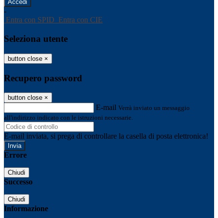
-
Entra con SPID
Entra con CIE
Seleziona utente
button close
×
Recupero password
button close
×
E-mail
Verrà inviato un messaggio
all'indirizzo indicato con le istruzioni necessarie.
E-mail inviata, si prega di controllare la casella di posta elettronica!
Errore
Chiudi
Successo
Chiudi
Informazione