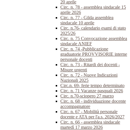
20 aprile
Circ. n. 78 - assemblea sindacale 15
aprile 2026
Circ. n. 77 - Gilda assemblea
sindacale 10 aprile
Circ. n.76- calendario esami di stato
2025/26
Circ. n. 75 Convocazione assemblea
sindacale ANIEF
Circ. n. 74 -Pubblicazione
graduatorie PROVVISORIE interne
personale docenti
Circ. n. 73 - Ritardi dei docenti -
Misure urgenti
Circ. n. 72 - Nuove Indicazioni
Nazionali 2025
Circ.n. 69- ferie tempo determinato
Circ. n. 71 Vacanze pasquali 2026
Circ. n.70-sciopero 27 marzo
Circ. n. 68 - individuazione docente
accompagnatore
Circ. n. 67 - Mobilità personale
docente e ATA per l'a.s. 2026/2027
Circ. n. 66 - assemblea sindacale
martedì 17 marzo 2026