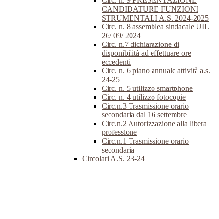
Circ. n. 9 PRESENTAZIONE
CANDIDATURE FUNZIONI
STRUMENTALI A.S. 2024-2025
Circ. n. 8 assemblea sindacale UIL
26/ 09/ 2024
Circ. n.7 dichiarazione di
disponibilità ad effettuare ore
eccedenti
Circ. n. 6 piano annuale attività a.s.
24-25
Circ. n. 5 utilizzo smartphone
Circ. n. 4 utilizzo fotocopie
Circ.n.3 Trasmissione orario
secondaria dal 16 settembre
Circ.n.2 Autorizzazione alla libera
professione
Circ.n.1 Trasmissione orario
secondaria
Circolari A.S. 23-24