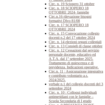
Circ. n. 19 Sciopero 31 ottobre
Circ. n. 18 SCIOPERO 18
OTTOBRE 2024- famiglie
Circ.n.16 rilevazione bisogni
formativi Dlvo 81/08
Circ. n. 17 SCIOPERO 18
OTTOBRE 2024
Circ. n. 15 Convocazione collegio
docenti n.2 del 17 ottobre 2024
Circ. n. 14 elezioni organi collegiali
Circ. n. 13 Consigli di classe ottobre
Circ. n. 12 Cessazioni dal servizio
personale docente, educativo ed
A.T.A. dal 1° settembre 2025.
Trattamento di quiescenza e di
previdenza. Indicazioni operative.
Circ.n. 11 : Assicurazione integrativa
e contributo volontario a.s.
2024/2025.
verbale n.1 del collegio docenti del 3
settembre 2024
Circ. n. 10 : Colloqui individuali
antimeridiani con le famiglie –
Scuola Secondaria di I grado