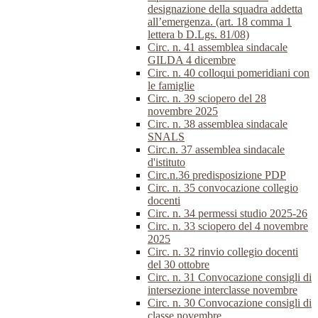
designazione della squadra addetta
all’emergenza. (art. 18 comma 1
lettera b D.Lgs. 81/08)
Circ. n. 41 assemblea sindacale
GILDA 4 dicembre
Circ. n. 40 colloqui pomeridiani con
le famiglie
Circ. n. 39 sciopero del 28
novembre 2025
Circ. n. 38 assemblea sindacale
SNALS
Circ.n. 37 assemblea sindacale
d'istituto
Circ.n.36 predisposizione PDP
Circ. n. 35 convocazione collegio
docenti
Circ. n. 34 permessi studio 2025-26
Circ. n. 33 sciopero del 4 novembre
2025
Circ. n. 32 rinvio collegio docenti
del 30 ottobre
Circ. n. 31 Convocazione consigli di
intersezione interclasse novembre
Circ. n. 30 Convocazione consigli di
classe novembre