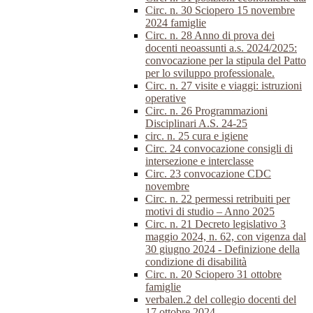
Circ. n. 30 Sciopero 15 novembre
2024 famiglie
Circ. n. 28 Anno di prova dei
docenti neoassunti a.s. 2024/2025:
convocazione per la stipula del Patto
per lo sviluppo professionale.
Circ. n. 27 visite e viaggi: istruzioni
operative
Circ. n. 26 Programmazioni
Disciplinari A.S. 24-25
circ. n. 25 cura e igiene
Circ. 24 convocazione consigli di
intersezione e interclasse
Circ. 23 convocazione CDC
novembre
Circ. n. 22 permessi retribuiti per
motivi di studio – Anno 2025
Circ. n. 21 Decreto legislativo 3
maggio 2024, n. 62, con vigenza dal
30 giugno 2024 - Definizione della
condizione di disabilità
Circ. n. 20 Sciopero 31 ottobre
famiglie
verbalen.2 del collegio docenti del
17 ottobre 2024