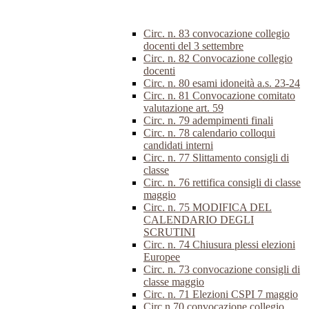
Circ. n. 83 convocazione collegio
docenti del 3 settembre
Circ. n. 82 Convocazione collegio
docenti
Circ. n. 80 esami idoneità a.s. 23-24
Circ. n. 81 Convocazione comitato
valutazione art. 59
Circ. n. 79 adempimenti finali
Circ. n. 78 calendario colloqui
candidati interni
Circ. n. 77 Slittamento consigli di
classe
Circ. n. 76 rettifica consigli di classe
maggio
Circ. n. 75 MODIFICA DEL
CALENDARIO DEGLI
SCRUTINI
Circ. n. 74 Chiusura plessi elezioni
Europee
Circ. n. 73 convocazione consigli di
classe maggio
Circ. n. 71 Elezioni CSPI 7 maggio
Circ.n.70 convocazione collegio