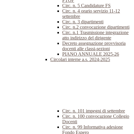
PTOF
Circ. n. 5 Candidature FS
Circ. n. 4 orario servizio 11-12
settembre
Circ. n. 3 dipartimenti
Circ. n.2 convocazione dipartimenti
Circ. n.1 Trasmissione integrazione
atto indirizzo del dirigente
Decreto assegnazione provvisoria
docenti alle classi-sezioni
PIANO ANNUALE 2025-26
Circolari interne a.s. 2024-2025
Circ. n. 101 impegni di settembre
Circ. n. 100 convocazione Collegio
Docenti
Circ. n. 99 Informativa adesione
Fondo Espero