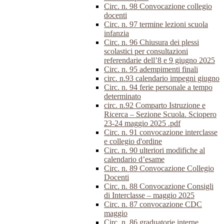
Circ. n. 98 Convocazione collegio
docenti
Circ. n. 97 termine lezioni scuola
infanzia
Circ. n. 96 Chiusura dei plessi
scolastici per consultazioni
referendarie dell’8 e 9 giugno 2025
Circ. n. 95 adempimenti finali
circ. n.93 calendario impegni giugno
Circ. n. 94 ferie personale a tempo
determinato
circ. n.92 Comparto Istruzione e
Ricerca – Sezione Scuola. Sciopero
23-24 maggio 2025 .pdf
Circ. n. 91 convocazione interclasse
e collegio d'ordine
Circ. n. 90 ulteriori modifiche al
calendario d’esame
Circ. n. 89 Convocazione Collegio
Docenti
Circ. n. 88 Convocazione Consigli
di Interclasse – maggio 2025
Circ. n. 87 convocazione CDC
maggio
Circ. n. 86 graduatorie interne