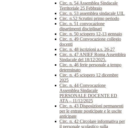
Circ. n. 54 Assemblea Sindacale
Territoriale 25 Febbraio
Circ. n. 53 assemblea sindacale UIL
Circ. n.52 Scrutini primo periodo
Circ. n. 51 convocazione
dipartimenti disciplinari
Circ. n. 50 sciopero 12-13 gennaio
Circ. n. 49 Convocazione collegio
docenti
Circ. n. 48 iscrizioni a.s. 26-27
Circ. n. 47 ANIEF Roma Assemblea
Sindacale del 18/12/2025.
Circ. n. 46 ferie personale a tempo
determinato
Circ. n. 45 sciopero 12 dicembre
2025
Circ. n. 44 Convocazione
Assemblea Sindacale
PERSONALE DOCENTE ED
ATA – 11/12/2025
Circ. n. 43 Disposizioni permanenti
per le entrate posticipate e le uscite
anticipate
Circ. n. 42 Circolare informativa per
il personale scolastico sulla