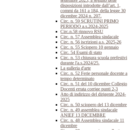
settembre 2025, a seguito delle
disposizioni introdotte dall’art. 1,
commi da 161 a 184, della legge 30
dicembre 2024 n. 207.
Circ. n. 59 SCRUTINI PRIMO
PERIODO a.s.2024-2025
Circ.n.58 rinnovo RSU
Circ. n. 57 Assemblea sindacale
Circ. n. 56 iscrizioni a.s. 2025-26
Circ. n. 55 Sciopero 10 gennaio
Circ. 54 Esami di stato
Circ. n. 53 chiusura scuola prefestivi
durante l'a.s.2024/25.
La galleria d'arte
Circ. n. 52 Ferie personale docente a
tempo determinato
Circ. n. 51 del 10 dicembre Collegio
Docenti errata corrige punti 2-3
Atto di indirizzo del dirigente 2024-
2025
Circ. n. 50 sciopero del 13 dicembre
Circ. n. 49 assemblea sindacale
ANIEF 13 DICEMBRE
Circ. n. 48 Assemblea sindacale 11
dicembre