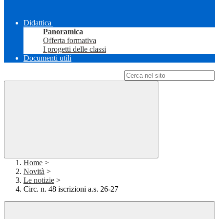
Didattica
Panoramica
Offerta formativa
I progetti delle classi
Documenti utili
Campo di ricerca per le pagine del sito
Home
>
Novità
>
Le notizie
>
Circ. n. 48 iscrizioni a.s. 26-27