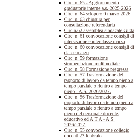
Circ. n. 65 - Aggiornamento
graduatorie interne a.s.-2025-2026
Circ. n. 64 sciopero 9 marzo 2026
Circ. n. 63 chiusura per
consultazione referendaria
Circ.n.62 assemblea sindacale Gilda
Circ. n. 61 convocazione consigli di
intersezione e interclasse marzo
Circ. n. 60 convocazione consigli di
classe marzo
Circ. n. 59 formazione
strumentazione multimediale
Circ. n. 58 Formazione pregressa
Circ. n. 57 Trasformazione del
rapporto di lavoro da tempo pieno a
tempo parziale o rientro a tempo
pieno - A.S. 2026/2027.
Circ. n. 56 Trasformazione del
rapporto di lavoro da tempo pieno a
tempo parziale o rientro a tempo
pieno del personale docente,
educativo ed A.T.A - A.S.
2026/2027.
Circ. n. 55 convocazione collegio
docenti 23 febbraio