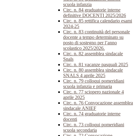
scuola infanzia
Circ. n. 84 graduatorie interne
definitive DOCENTI 2025/2026
Circ. n. 85 rettifica calendario esami
2024-25
Circ. n. 83 continuità del personale
docente a tempo determinato su
posto di sostegno per l’anno
scolastico 2025/2026.
Circ. n. 82 assemblea sindacale
Snals
Circ. n. 81 vacanze pasquali 2025
Circ. n. 80 assemblea sindacale
SNALS 4 aprile 2025
Circ. n. 79 colloqui pomeridiani
scuola infanzia e primaria
Circ. n. 77 sciopero nazionale 4
aprile 2025
Circ. n. 76 Convocazione assemblea
sindacale ANIEF
Circ. n. 74 graduatorie interne
docenti
Circ. n. 73 colloqui pomeridiani
scuola secondaria
Circ. n. 72 Convocazione