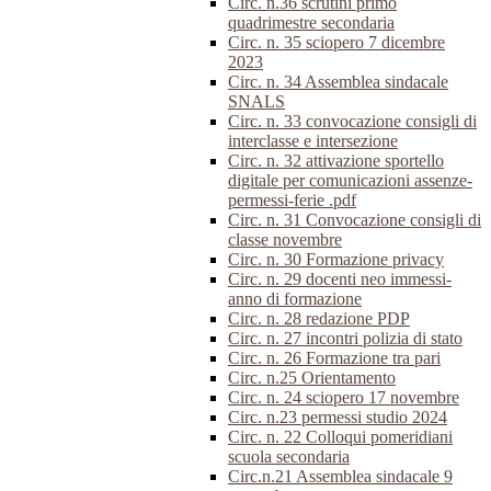
Circ. n.36 scrutini primo
quadrimestre secondaria
Circ. n. 35 sciopero 7 dicembre
2023
Circ. n. 34 Assemblea sindacale
SNALS
Circ. n. 33 convocazione consigli di
interclasse e intersezione
Circ. n. 32 attivazione sportello
digitale per comunicazioni assenze-
permessi-ferie .pdf
Circ. n. 31 Convocazione consigli di
classe novembre
Circ. n. 30 Formazione privacy
Circ. n. 29 docenti neo immessi-
anno di formazione
Circ. n. 28 redazione PDP
Circ. n. 27 incontri polizia di stato
Circ. n. 26 Formazione tra pari
Circ. n.25 Orientamento
Circ. n. 24 sciopero 17 novembre
Circ. n.23 permessi studio 2024
Circ. n. 22 Colloqui pomeridiani
scuola secondaria
Circ.n.21 Assemblea sindacale 9