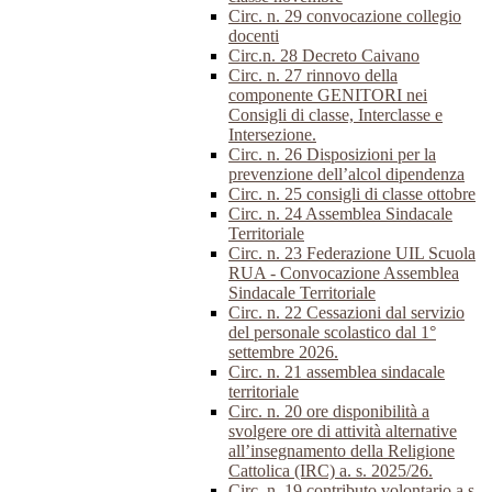
Circ. n. 29 convocazione collegio
docenti
Circ.n. 28 Decreto Caivano
Circ. n. 27 rinnovo della
componente GENITORI nei
Consigli di classe, Interclasse e
Intersezione.
Circ. n. 26 Disposizioni per la
prevenzione dell’alcol dipendenza
Circ. n. 25 consigli di classe ottobre
Circ. n. 24 Assemblea Sindacale
Territoriale
Circ. n. 23 Federazione UIL Scuola
RUA - Convocazione Assemblea
Sindacale Territoriale
Circ. n. 22 Cessazioni dal servizio
del personale scolastico dal 1°
settembre 2026.
Circ. n. 21 assemblea sindacale
territoriale
Circ. n. 20 ore disponibilità a
svolgere ore di attività alternative
all’insegnamento della Religione
Cattolica (IRC) a. s. 2025/26.
Circ. n. 19 contributo volontario a.s.