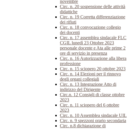
novembre
Circ. n. 20 sospensione delle attività
didattiche
Circ. n. 19 Corretta differenziazione
dei rifiuti
Circ. n. 18 convocazione collegio
dei docenti
Circ. n. 17 assemblea sindacale FLC
CGIL lunedì 23 Ottobre 2023
personale docente e Ata alle prime 2
ore di servizio in presenza
Circ. n. 16 Autorizzazione alla libera
professione
Circ. n. 15 sciopero 20 ottobre 2023
Circ. n. 14 Elezioni per il rinnovo
degli organi collegiali
Circ. n. 13 Integrazione Atto di
indirizzo del Dirigente
Circ.n. 12 Consigli di classe ottobre
2023
Circ. n. 11 sciopero del 6 ottobre
2023
Circ. n. 10 Assemblea sindacale UIL
Circ. n. 9 spezzoni orario secondaria
Circ. n.8 dichiarazione di