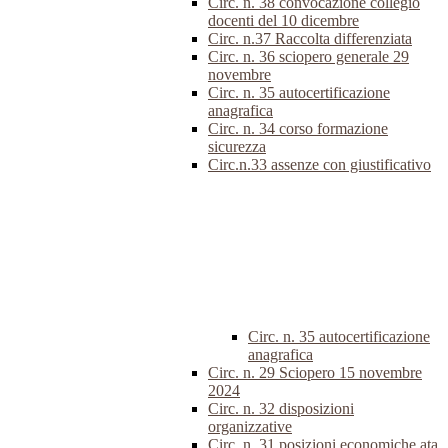
Circ. n. 38 convocazione collegio
docenti del 10 dicembre
Circ. n.37 Raccolta differenziata
Circ. n. 36 sciopero generale 29
novembre
Circ. n. 35 autocertificazione
anagrafica
Circ. n. 34 corso formazione
sicurezza
Circ.n.33 assenze con giustificativo
Circ. n. 35 autocertificazione
anagrafica
Circ. n. 29 Sciopero 15 novembre
2024
Circ. n. 32 disposizioni
organizzative
Circ. n. 31 posizioni economiche ata