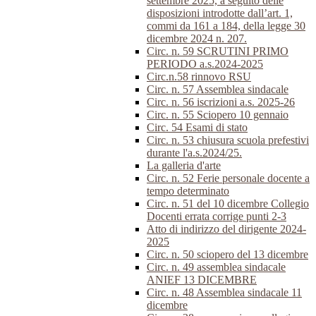
settembre 2025, a seguito delle
disposizioni introdotte dall’art. 1,
commi da 161 a 184, della legge 30
dicembre 2024 n. 207.
Circ. n. 59 SCRUTINI PRIMO
PERIODO a.s.2024-2025
Circ.n.58 rinnovo RSU
Circ. n. 57 Assemblea sindacale
Circ. n. 56 iscrizioni a.s. 2025-26
Circ. n. 55 Sciopero 10 gennaio
Circ. 54 Esami di stato
Circ. n. 53 chiusura scuola prefestivi
durante l'a.s.2024/25.
La galleria d'arte
Circ. n. 52 Ferie personale docente a
tempo determinato
Circ. n. 51 del 10 dicembre Collegio
Docenti errata corrige punti 2-3
Atto di indirizzo del dirigente 2024-
2025
Circ. n. 50 sciopero del 13 dicembre
Circ. n. 49 assemblea sindacale
ANIEF 13 DICEMBRE
Circ. n. 48 Assemblea sindacale 11
dicembre