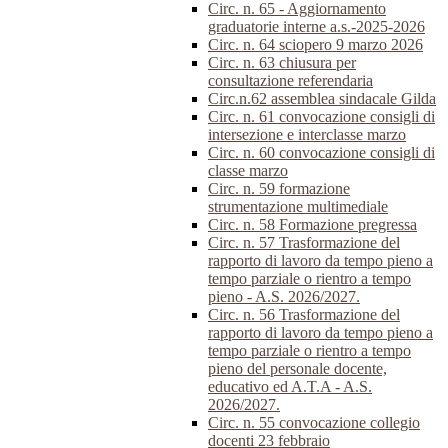
Circ. n. 65 - Aggiornamento
graduatorie interne a.s.-2025-2026
Circ. n. 64 sciopero 9 marzo 2026
Circ. n. 63 chiusura per
consultazione referendaria
Circ.n.62 assemblea sindacale Gilda
Circ. n. 61 convocazione consigli di
intersezione e interclasse marzo
Circ. n. 60 convocazione consigli di
classe marzo
Circ. n. 59 formazione
strumentazione multimediale
Circ. n. 58 Formazione pregressa
Circ. n. 57 Trasformazione del
rapporto di lavoro da tempo pieno a
tempo parziale o rientro a tempo
pieno - A.S. 2026/2027.
Circ. n. 56 Trasformazione del
rapporto di lavoro da tempo pieno a
tempo parziale o rientro a tempo
pieno del personale docente,
educativo ed A.T.A - A.S.
2026/2027.
Circ. n. 55 convocazione collegio
docenti 23 febbraio