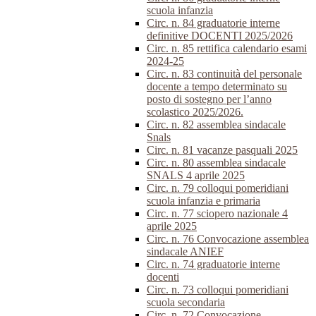
scuola infanzia
Circ. n. 84 graduatorie interne
definitive DOCENTI 2025/2026
Circ. n. 85 rettifica calendario esami
2024-25
Circ. n. 83 continuità del personale
docente a tempo determinato su
posto di sostegno per l’anno
scolastico 2025/2026.
Circ. n. 82 assemblea sindacale
Snals
Circ. n. 81 vacanze pasquali 2025
Circ. n. 80 assemblea sindacale
SNALS 4 aprile 2025
Circ. n. 79 colloqui pomeridiani
scuola infanzia e primaria
Circ. n. 77 sciopero nazionale 4
aprile 2025
Circ. n. 76 Convocazione assemblea
sindacale ANIEF
Circ. n. 74 graduatorie interne
docenti
Circ. n. 73 colloqui pomeridiani
scuola secondaria
Circ. n. 72 Convocazione