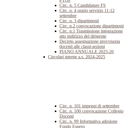
PTOF
Circ. n. 5 Candidature FS
Circ. n. 4 orario servizio 11-12
settembre
Circ. n. 3 dipartimenti
Circ. n.2 convocazione dipartimenti
Circ. n.1 Trasmissione integrazione
atto indirizzo del dirigente
Decreto assegnazione provvisoria
docenti alle classi-sezioni
PIANO ANNUALE 2025-26
Circolari interne a.s. 2024-2025
Circ. n. 101 impegni di settembre
Circ. n. 100 convocazione Collegio
Docenti
Circ. n. 99 Informativa adesione
Fondo Espero