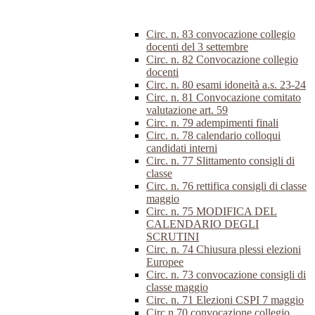
Circ. n. 83 convocazione collegio
docenti del 3 settembre
Circ. n. 82 Convocazione collegio
docenti
Circ. n. 80 esami idoneità a.s. 23-24
Circ. n. 81 Convocazione comitato
valutazione art. 59
Circ. n. 79 adempimenti finali
Circ. n. 78 calendario colloqui
candidati interni
Circ. n. 77 Slittamento consigli di
classe
Circ. n. 76 rettifica consigli di classe
maggio
Circ. n. 75 MODIFICA DEL
CALENDARIO DEGLI
SCRUTINI
Circ. n. 74 Chiusura plessi elezioni
Europee
Circ. n. 73 convocazione consigli di
classe maggio
Circ. n. 71 Elezioni CSPI 7 maggio
Circ.n.70 convocazione collegio