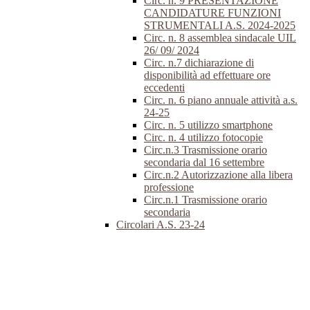
Circ. n. 9 PRESENTAZIONE
CANDIDATURE FUNZIONI
STRUMENTALI A.S. 2024-2025
Circ. n. 8 assemblea sindacale UIL
26/ 09/ 2024
Circ. n.7 dichiarazione di
disponibilità ad effettuare ore
eccedenti
Circ. n. 6 piano annuale attività a.s.
24-25
Circ. n. 5 utilizzo smartphone
Circ. n. 4 utilizzo fotocopie
Circ.n.3 Trasmissione orario
secondaria dal 16 settembre
Circ.n.2 Autorizzazione alla libera
professione
Circ.n.1 Trasmissione orario
secondaria
Circolari A.S. 23-24