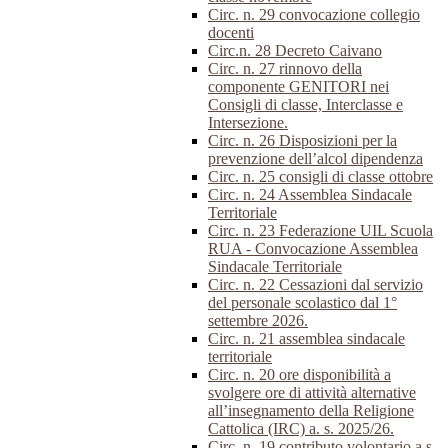
Circ. n. 29 convocazione collegio
docenti
Circ.n. 28 Decreto Caivano
Circ. n. 27 rinnovo della
componente GENITORI nei
Consigli di classe, Interclasse e
Intersezione.
Circ. n. 26 Disposizioni per la
prevenzione dell’alcol dipendenza
Circ. n. 25 consigli di classe ottobre
Circ. n. 24 Assemblea Sindacale
Territoriale
Circ. n. 23 Federazione UIL Scuola
RUA - Convocazione Assemblea
Sindacale Territoriale
Circ. n. 22 Cessazioni dal servizio
del personale scolastico dal 1°
settembre 2026.
Circ. n. 21 assemblea sindacale
territoriale
Circ. n. 20 ore disponibilità a
svolgere ore di attività alternative
all’insegnamento della Religione
Cattolica (IRC) a. s. 2025/26.
Circ. n. 19 contributo volontario a.s.