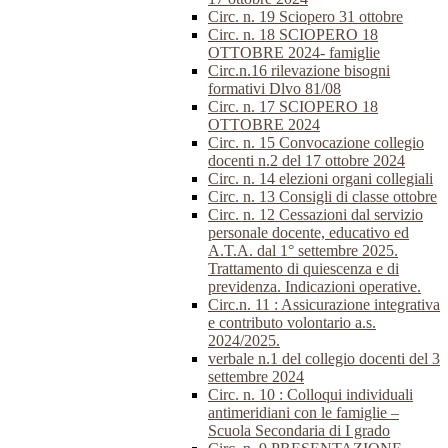
Circ. n. 19 Sciopero 31 ottobre
Circ. n. 18 SCIOPERO 18
OTTOBRE 2024- famiglie
Circ.n.16 rilevazione bisogni
formativi Dlvo 81/08
Circ. n. 17 SCIOPERO 18
OTTOBRE 2024
Circ. n. 15 Convocazione collegio
docenti n.2 del 17 ottobre 2024
Circ. n. 14 elezioni organi collegiali
Circ. n. 13 Consigli di classe ottobre
Circ. n. 12 Cessazioni dal servizio
personale docente, educativo ed
A.T.A. dal 1° settembre 2025.
Trattamento di quiescenza e di
previdenza. Indicazioni operative.
Circ.n. 11 : Assicurazione integrativa
e contributo volontario a.s.
2024/2025.
verbale n.1 del collegio docenti del 3
settembre 2024
Circ. n. 10 : Colloqui individuali
antimeridiani con le famiglie –
Scuola Secondaria di I grado