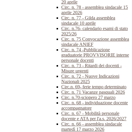
20 aprile
Circ. n. 78 - assemblea sindacale 15
aprile 2026
Circ. n. 77 - Gilda assemblea
sindacale 10 aprile
Circ. n.76- calendario esami di stato
2025/26
Circ. n. 75 Convocazione assemblea
sindacale ANIEF
Circ. n. 74 -Pubblicazione
graduatorie PROVVISORIE interne
personale docenti
Circ. n. 73 - Ritardi dei docenti -
Misure urgenti
Circ. n. 72 - Nuove Indicazioni
Nazionali 2025
Circ.n. 69- ferie tempo determinato
Circ. n. 71 Vacanze pasquali 2026
Circ. n.70-sciopero 27 marzo
Circ. n. 68 - individuazione docente
accompagnatore
Circ. n. 67 - Mobilità personale
docente e ATA per l'a.s. 2026/2027
Circ. n. 66 - assemblea sindacale
martedì 17 marzo 2026