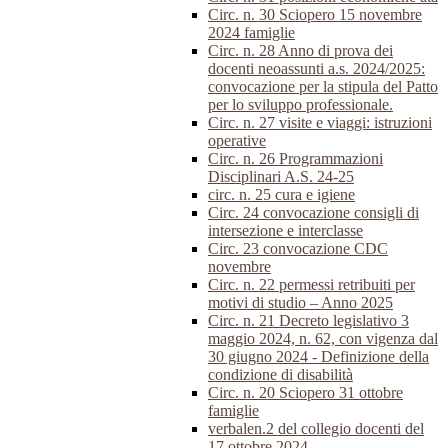
Circ. n. 30 Sciopero 15 novembre
2024 famiglie
Circ. n. 28 Anno di prova dei
docenti neoassunti a.s. 2024/2025:
convocazione per la stipula del Patto
per lo sviluppo professionale.
Circ. n. 27 visite e viaggi: istruzioni
operative
Circ. n. 26 Programmazioni
Disciplinari A.S. 24-25
circ. n. 25 cura e igiene
Circ. 24 convocazione consigli di
intersezione e interclasse
Circ. 23 convocazione CDC
novembre
Circ. n. 22 permessi retribuiti per
motivi di studio – Anno 2025
Circ. n. 21 Decreto legislativo 3
maggio 2024, n. 62, con vigenza dal
30 giugno 2024 - Definizione della
condizione di disabilità
Circ. n. 20 Sciopero 31 ottobre
famiglie
verbalen.2 del collegio docenti del
17 ottobre 2024