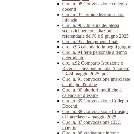
Circ. n. 98 Convocazione collegio
docenti
Circ. n. 97 termine lezioni scuola
infanzia
Circ. n. 96 Chiusura dei plessi
scolastici per consultazioni
referendarie dell’8 e 9 giugno 2025
Circ. n. 95 adempimenti finali
circ. n.93 calendario impegni giugno
Circ. n. 94 ferie personale a tempo
determinato
circ. n.92 Comparto Istruzione e
Ricerca – Sezione Scuola. Sciopero
23-24 maggio 2025 .pdf
Circ. n. 91 convocazione interclasse
e collegio d'ordine
Circ. n. 90 ulteriori modifiche al
calendario d’esame
Circ. n. 89 Convocazione Collegio
Docenti
Circ. n. 88 Convocazione Consigli
di Interclasse – maggio 2025
Circ. n. 87 convocazione CDC
maggio
Circ. n. 86 graduatorie interne