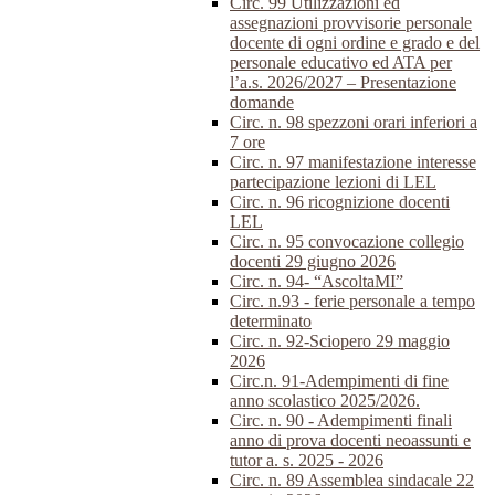
Circ. 99 Utilizzazioni ed
assegnazioni provvisorie personale
docente di ogni ordine e grado e del
personale educativo ed ATA per
l’a.s. 2026/2027 – Presentazione
domande
Circ. n. 98 spezzoni orari inferiori a
7 ore
Circ. n. 97 manifestazione interesse
partecipazione lezioni di LEL
Circ. n. 96 ricognizione docenti
LEL
Circ. n. 95 convocazione collegio
docenti 29 giugno 2026
Circ. n. 94- “AscoltaMI”
Circ. n.93 - ferie personale a tempo
determinato
Circ. n. 92-Sciopero 29 maggio
2026
Circ.n. 91-Adempimenti di fine
anno scolastico 2025/2026.
Circ. n. 90 - Adempimenti finali
anno di prova docenti neoassunti e
tutor a. s. 2025 - 2026
Circ. n. 89 Assemblea sindacale 22