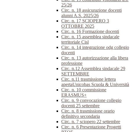
25/26
Circ. n. 18 assicurazione docenti
alunni A.S. 2025/26
Circ. n. 17 SCIOPERO 3
OTTOBRE 2025
Circ. n. 16 Formazione docenti
Circ. n. 15 assemblea sindacale
territoriale Cisl
Circ. n. 14 integrazione odg collegio
docenti
Circ. n. 13 autorizzazione alla libera
professione
Circ. n.12 Assemblea sindacale 29
SETTEMBRE
Circ. n.11 trasmissione lettera
apertaUnicobas Scuola & Università
Circ. n. 10 commissione
ERASMUS+
Circ. n. 9 convocazione collegio
docenti 25 settembre
Circ. n. 8 trasmissione orario
definitivo secondaria
Circ. n. 7 sciopero 22 settembre
Circ. n. 6 Presentazione Progetti