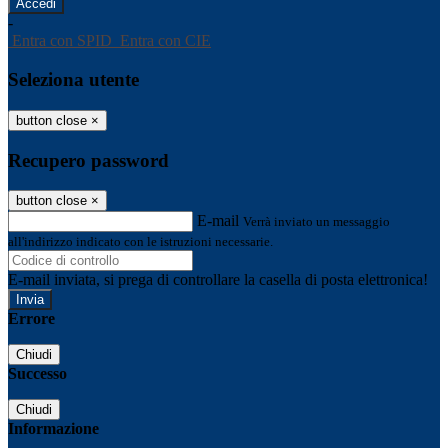
-
Entra con SPID
Entra con CIE
Seleziona utente
button close
×
Recupero password
button close
×
E-mail
Verrà inviato un messaggio
all'indirizzo indicato con le istruzioni necessarie.
E-mail inviata, si prega di controllare la casella di posta elettronica!
Errore
Chiudi
Successo
Chiudi
Informazione