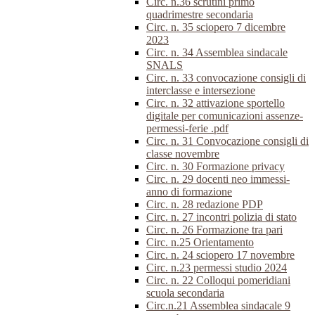
Circ. n.36 scrutini primo
quadrimestre secondaria
Circ. n. 35 sciopero 7 dicembre
2023
Circ. n. 34 Assemblea sindacale
SNALS
Circ. n. 33 convocazione consigli di
interclasse e intersezione
Circ. n. 32 attivazione sportello
digitale per comunicazioni assenze-
permessi-ferie .pdf
Circ. n. 31 Convocazione consigli di
classe novembre
Circ. n. 30 Formazione privacy
Circ. n. 29 docenti neo immessi-
anno di formazione
Circ. n. 28 redazione PDP
Circ. n. 27 incontri polizia di stato
Circ. n. 26 Formazione tra pari
Circ. n.25 Orientamento
Circ. n. 24 sciopero 17 novembre
Circ. n.23 permessi studio 2024
Circ. n. 22 Colloqui pomeridiani
scuola secondaria
Circ.n.21 Assemblea sindacale 9