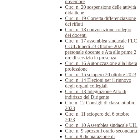
novembre
Circ. n. 20 sospensione delle attività
didattiche
Circ. n. 19 Corretta differenziazione
dei rifiuti
Circ. n. 18 convocazione collegio
dei docenti
Circ. n. 17 assemblea sindacale FLC
CGIL lunedì 23 Ottobre 2023
personale docente e Ata alle prime 2
ore di servizio in presenza
Circ. n. 16 Autorizzazione alla libera
professione
Circ. n. 15 sciopero 20 ottobre 2023
Circ. n. 14 Elezioni per il rinnovo
degli organi collegiali
Circ. n. 13 Integrazione Atto di
indirizzo del Dirigente
Circ.n. 12 Consigli di classe ottobre
2023
Circ. n. 11 sciopero del 6 ottobre
2023
Circ. n. 10 Assemblea sindacale UIL
Circ. n. 9 spezzoni orario secondaria
Circ. n.8 dichiarazione di