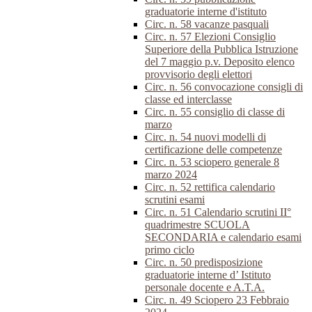
graduatorie interne d'istituto
Circ. n. 58 vacanze pasquali
Circ. n. 57 Elezioni Consiglio
Superiore della Pubblica Istruzione
del 7 maggio p.v. Deposito elenco
provvisorio degli elettori
Circ. n. 56 convocazione consigli di
classe ed interclasse
Circ. n. 55 consiglio di classe di
marzo
Circ. n. 54 nuovi modelli di
certificazione delle competenze
Circ. n. 53 sciopero generale 8
marzo 2024
Circ. n. 52 rettifica calendario
scrutini esami
Circ. n. 51 Calendario scrutini II°
quadrimestre SCUOLA
SECONDARIA e calendario esami
primo ciclo
Circ. n. 50 predisposizione
graduatorie interne d’ Istituto
personale docente e A.T.A.
Circ. n. 49 Sciopero 23 Febbraio