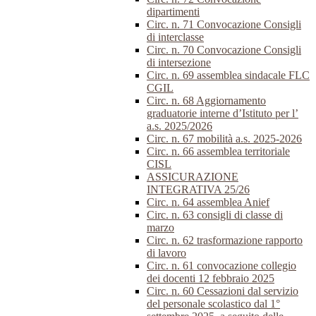
dipartimenti
Circ. n. 71 Convocazione Consigli
di interclasse
Circ. n. 70 Convocazione Consigli
di intersezione
Circ. n. 69 assemblea sindacale FLC
CGIL
Circ. n. 68 Aggiornamento
graduatorie interne d’Istituto per l’
a.s. 2025/2026
Circ. n. 67 mobilità a.s. 2025-2026
Circ. n. 66 assemblea territoriale
CISL
ASSICURAZIONE
INTEGRATIVA 25/26
Circ. n. 64 assemblea Anief
Circ. n. 63 consigli di classe di
marzo
Circ. n. 62 trasformazione rapporto
di lavoro
Circ. n. 61 convocazione collegio
dei docenti 12 febbraio 2025
Circ. n. 60 Cessazioni dal servizio
del personale scolastico dal 1°