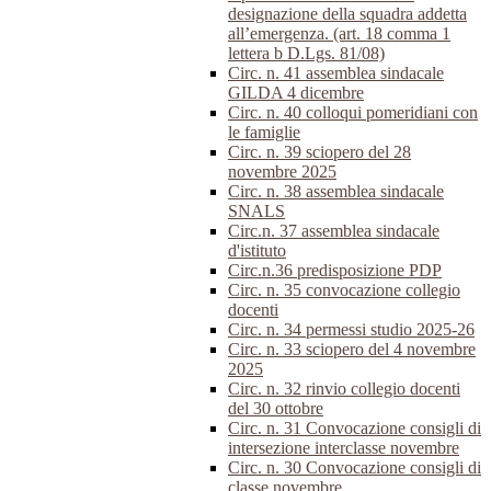
designazione della squadra addetta
all’emergenza. (art. 18 comma 1
lettera b D.Lgs. 81/08)
Circ. n. 41 assemblea sindacale
GILDA 4 dicembre
Circ. n. 40 colloqui pomeridiani con
le famiglie
Circ. n. 39 sciopero del 28
novembre 2025
Circ. n. 38 assemblea sindacale
SNALS
Circ.n. 37 assemblea sindacale
d'istituto
Circ.n.36 predisposizione PDP
Circ. n. 35 convocazione collegio
docenti
Circ. n. 34 permessi studio 2025-26
Circ. n. 33 sciopero del 4 novembre
2025
Circ. n. 32 rinvio collegio docenti
del 30 ottobre
Circ. n. 31 Convocazione consigli di
intersezione interclasse novembre
Circ. n. 30 Convocazione consigli di
classe novembre