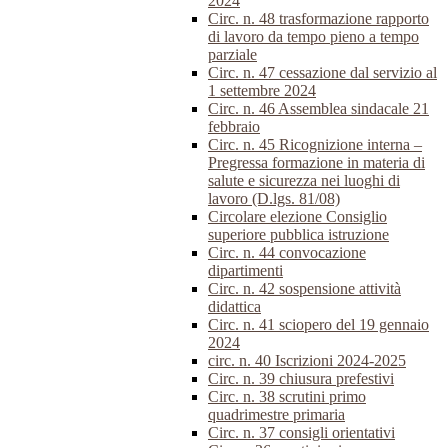
2024
Circ. n. 48 trasformazione rapporto
di lavoro da tempo pieno a tempo
parziale
Circ. n. 47 cessazione dal servizio al
1 settembre 2024
Circ. n. 46 Assemblea sindacale 21
febbraio
Circ. n. 45 Ricognizione interna –
Pregressa formazione in materia di
salute e sicurezza nei luoghi di
lavoro (D.lgs. 81/08)
Circolare elezione Consiglio
superiore pubblica istruzione
Circ. n. 44 convocazione
dipartimenti
Circ. n. 42 sospensione attività
didattica
Circ. n. 41 sciopero del 19 gennaio
2024
circ. n. 40 Iscrizioni 2024-2025
Circ. n. 39 chiusura prefestivi
Circ. n. 38 scrutini primo
quadrimestre primaria
Circ. n. 37 consigli orientativi