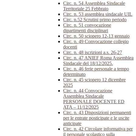
Circ. n. 54 Assemblea Sindacale
Territoriale 25 Febbraio
Circ. n. 53 assemblea sindacale UIL
Circ. n.52 Scrutini primo periodo
Circ. n. 51 convocazione
dipartimenti disciplinari
Circ. n. 50 sciopero 12-13 gennaio
Circ. n. 49 Convocazione collegio
docenti
Circ. n. 48 iscrizioni a.s. 26-27
Circ. n. 47 ANIEF Roma Assemblea
Sindacale del 18/12/2025.
Circ. n. 46 ferie personale a tempo
determinato
Circ. n. 45 sciopero 12 dicembre
2025
Circ. n. 44 Convocazione
Assemblea Sindacale
PERSONALE DOCENTE ED
ATA – 11/12/2025
Circ. n. 43 Disposizioni permanenti
per le entrate posticipate e le uscite
anticipate
Circ. n. 42 Circolare informativa per
il personale scolastico sulla