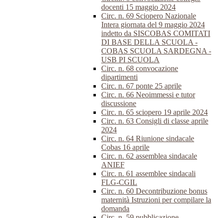
docenti 15 maggio 2024
Circ. n. 69 Sciopero Nazionale
Intera giornata del 9 maggio 2024
indetto da SISCOBAS COMITATI
DI BASE DELLA SCUOLA -
COBAS SCUOLA SARDEGNA -
USB PI SCUOLA
Circ. n. 68 convocazione
dipartimenti
Circ. n. 67 ponte 25 aprile
Circ. n. 66 Neoimmessi e tutor
discussione
Circ. n. 65 sciopero 19 aprile 2024
Circ. n. 63 Consigli di classe aprile
2024
Circ. n. 64 Riunione sindacale
Cobas 16 aprile
Circ. n. 62 assemblea sindacale
ANIEF
Circ. n. 61 assemblee sindacali
FLG-CGIL
Circ. n. 60 Decontribuzione bonus
maternità Istruzioni per compilare la
domanda
Circ. n. 59 pubblicazione