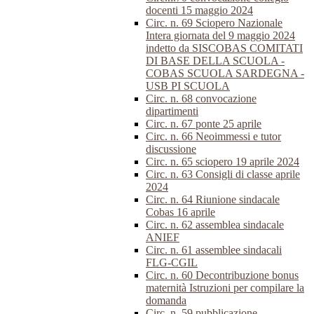
docenti 15 maggio 2024
Circ. n. 69 Sciopero Nazionale
Intera giornata del 9 maggio 2024
indetto da SISCOBAS COMITATI
DI BASE DELLA SCUOLA -
COBAS SCUOLA SARDEGNA -
USB PI SCUOLA
Circ. n. 68 convocazione
dipartimenti
Circ. n. 67 ponte 25 aprile
Circ. n. 66 Neoimmessi e tutor
discussione
Circ. n. 65 sciopero 19 aprile 2024
Circ. n. 63 Consigli di classe aprile
2024
Circ. n. 64 Riunione sindacale
Cobas 16 aprile
Circ. n. 62 assemblea sindacale
ANIEF
Circ. n. 61 assemblee sindacali
FLG-CGIL
Circ. n. 60 Decontribuzione bonus
maternità Istruzioni per compilare la
domanda
Circ. n. 59 pubblicazione