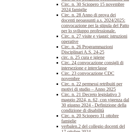
Circ. n. 30 Sciopero 15 novembre
2024 famiglie
Circ. n. 28 Anno di prova dei
docenti neoassunti a.s. 2024/2025:
convocazione per la stipula del Patto
per lo sviluppo professionale.
Circ. n. 27 visite e viaggi: istruzioni
operative
Circ. n. 26 Programmazioni
Disciplinari A.S. 24-25
circ. n. 25 cura e igiene
Circ. 24 convocazione consigli di
intersezione e interclasse
Circ. 23 convocazione CDC
novembre
Circ. n. 22 permessi retribuiti per
motivi di studio – Anno 2025
Circ. n. 21 Decreto legislativo 3
maggio 2024, n. 62, con vigenza dal
30 giugno 2024 - Definizione della
condizione di disabilità
Circ. n. 20 Sciopero 31 ottobre
famiglie
verbalen.2 del collegio docenti del
17 ottobre 2024