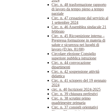
2024
Circ. n. 48 trasformazione rapporto
di lavoro da tempo pieno a tempo
parziale
Circ. n. 47 cessazione dal servizio al
1 settembre 2024
Circ. n. 46 Assemblea sindacale 21
febbraio
Circ. n. 45 Ricognizione interna –
Pregressa formazione in materia di
salute e sicurezza nei luoghi di
lavoro (D.lgs. 81/08)
Circolare elezione Consiglio
superiore pubblica istruzione
Circ. n. 44 convocazione
dipartimenti
Circ. n. 42 sospensione attività
didattica
Circ. n. 41 sciopero del 19 gennaio
2024
circ. n. 40 Iscrizioni 2024-2025
Circ. n. 39 chiusura prefestivi
Circ. n. 38 scrutini primo
quadrimestre primaria
Circ. n. 37 consigli orientativi