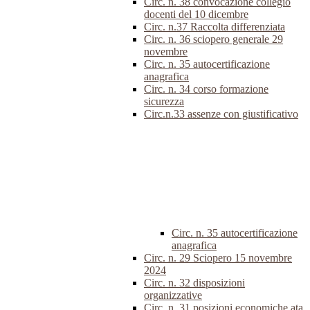
Circ. n. 38 convocazione collegio
docenti del 10 dicembre
Circ. n.37 Raccolta differenziata
Circ. n. 36 sciopero generale 29
novembre
Circ. n. 35 autocertificazione
anagrafica
Circ. n. 34 corso formazione
sicurezza
Circ.n.33 assenze con giustificativo
Circ. n. 35 autocertificazione
anagrafica
Circ. n. 29 Sciopero 15 novembre
2024
Circ. n. 32 disposizioni
organizzative
Circ. n. 31 posizioni economiche ata