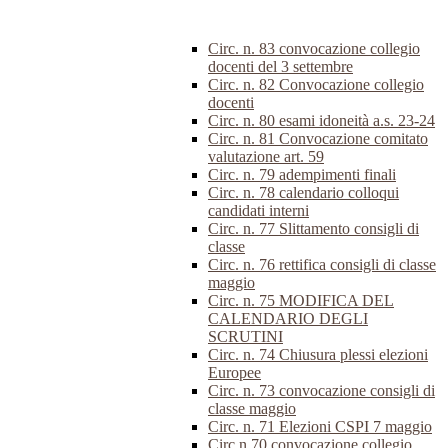
Circ. n. 83 convocazione collegio
docenti del 3 settembre
Circ. n. 82 Convocazione collegio
docenti
Circ. n. 80 esami idoneità a.s. 23-24
Circ. n. 81 Convocazione comitato
valutazione art. 59
Circ. n. 79 adempimenti finali
Circ. n. 78 calendario colloqui
candidati interni
Circ. n. 77 Slittamento consigli di
classe
Circ. n. 76 rettifica consigli di classe
maggio
Circ. n. 75 MODIFICA DEL
CALENDARIO DEGLI
SCRUTINI
Circ. n. 74 Chiusura plessi elezioni
Europee
Circ. n. 73 convocazione consigli di
classe maggio
Circ. n. 71 Elezioni CSPI 7 maggio
Circ.n.70 convocazione collegio