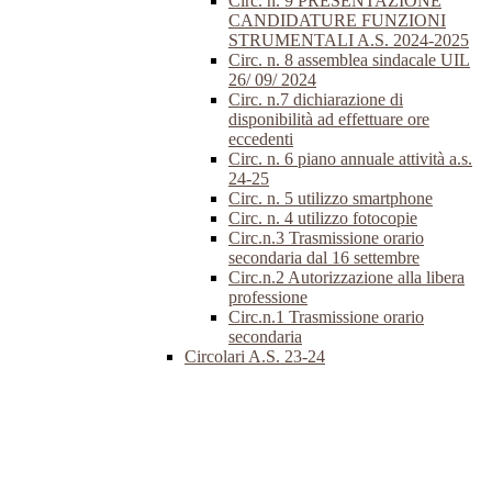
Circ. n. 9 PRESENTAZIONE
CANDIDATURE FUNZIONI
STRUMENTALI A.S. 2024-2025
Circ. n. 8 assemblea sindacale UIL
26/ 09/ 2024
Circ. n.7 dichiarazione di
disponibilità ad effettuare ore
eccedenti
Circ. n. 6 piano annuale attività a.s.
24-25
Circ. n. 5 utilizzo smartphone
Circ. n. 4 utilizzo fotocopie
Circ.n.3 Trasmissione orario
secondaria dal 16 settembre
Circ.n.2 Autorizzazione alla libera
professione
Circ.n.1 Trasmissione orario
secondaria
Circolari A.S. 23-24