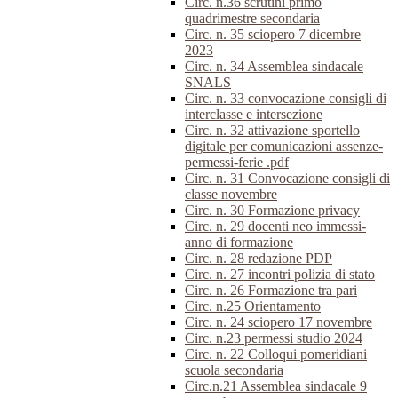
Circ. n.36 scrutini primo
quadrimestre secondaria
Circ. n. 35 sciopero 7 dicembre
2023
Circ. n. 34 Assemblea sindacale
SNALS
Circ. n. 33 convocazione consigli di
interclasse e intersezione
Circ. n. 32 attivazione sportello
digitale per comunicazioni assenze-
permessi-ferie .pdf
Circ. n. 31 Convocazione consigli di
classe novembre
Circ. n. 30 Formazione privacy
Circ. n. 29 docenti neo immessi-
anno di formazione
Circ. n. 28 redazione PDP
Circ. n. 27 incontri polizia di stato
Circ. n. 26 Formazione tra pari
Circ. n.25 Orientamento
Circ. n. 24 sciopero 17 novembre
Circ. n.23 permessi studio 2024
Circ. n. 22 Colloqui pomeridiani
scuola secondaria
Circ.n.21 Assemblea sindacale 9