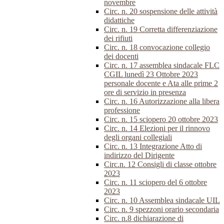
novembre
Circ. n. 20 sospensione delle attività
didattiche
Circ. n. 19 Corretta differenziazione
dei rifiuti
Circ. n. 18 convocazione collegio
dei docenti
Circ. n. 17 assemblea sindacale FLC
CGIL lunedì 23 Ottobre 2023
personale docente e Ata alle prime 2
ore di servizio in presenza
Circ. n. 16 Autorizzazione alla libera
professione
Circ. n. 15 sciopero 20 ottobre 2023
Circ. n. 14 Elezioni per il rinnovo
degli organi collegiali
Circ. n. 13 Integrazione Atto di
indirizzo del Dirigente
Circ.n. 12 Consigli di classe ottobre
2023
Circ. n. 11 sciopero del 6 ottobre
2023
Circ. n. 10 Assemblea sindacale UIL
Circ. n. 9 spezzoni orario secondaria
Circ. n.8 dichiarazione di