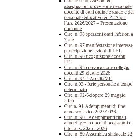
Circ. 99 Utilizzazioni ed
assegnazioni provvisorie personale
docente di ogni ordine e grado e del
personale educativo ed ATA per
l’a.s. 2026/2027 – Presentazione
domande
Circ. n. 98 spezzoni orari inferiori a
7 ore
Circ. n. 97 manifestazione interesse
partecipazione lezioni di LEL
Circ. n. 96 ricognizione docenti
LEL
Circ. n. 95 convocazione collegio
docenti 29 giugno 2026
Circ. n. 94- “AscoltaMI”
Circ. n.93 - ferie personale a tempo
determinato
Circ. n. 92-Sciopero 29 maggio
2026
Circ.n. 91-Adempimenti di fine
anno scolastico 2025/2026.
Circ. n. 90 - Adempimenti finali
anno di prova docenti neoassunti e
tutor a. s. 2025 - 2026
Circ. n. 89 Assemblea sindacale 22