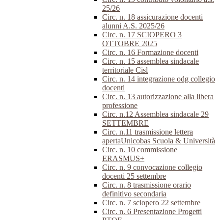
25/26
Circ. n. 18 assicurazione docenti
alunni A.S. 2025/26
Circ. n. 17 SCIOPERO 3
OTTOBRE 2025
Circ. n. 16 Formazione docenti
Circ. n. 15 assemblea sindacale
territoriale Cisl
Circ. n. 14 integrazione odg collegio
docenti
Circ. n. 13 autorizzazione alla libera
professione
Circ. n.12 Assemblea sindacale 29
SETTEMBRE
Circ. n.11 trasmissione lettera
apertaUnicobas Scuola & Università
Circ. n. 10 commissione
ERASMUS+
Circ. n. 9 convocazione collegio
docenti 25 settembre
Circ. n. 8 trasmissione orario
definitivo secondaria
Circ. n. 7 sciopero 22 settembre
Circ. n. 6 Presentazione Progetti