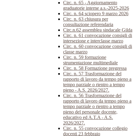
Circ. n. 65 - Aggiornamento
graduatorie interne a.s.-2025-2026
Circ. n. 64 sciopero 9 marzo 2026
Circ. n. 63 chiusura per
consultazione referendaria
Circ.n.62 assemblea sindacale Gilda
Circ. n. 61 convocazione consigli di
intersezione e interclasse marzo
Circ. n. 60 convocazione consigli di
classe marzo
Circ. n. 59 formazione
strumentazione multimediale
Circ. n. 58 Formazione pregressa
Circ. n. 57 Trasformazione del
rapporto di lavoro da tempo pieno a
tempo parziale o rientro a tempo
pieno - A.S. 2026/2027.
Circ. n. 56 Trasformazione del
rapporto di lavoro da tempo pieno a
tempo parziale o rientro a tempo
pieno del personale docente,
educativo ed A.T.A - A.S.
2026/2027.
Circ. n. 55 convocazione collegio
docenti 23 febbraio