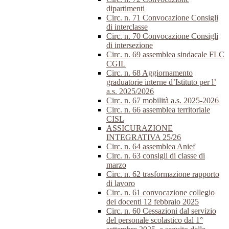
dipartimenti
Circ. n. 71 Convocazione Consigli
di interclasse
Circ. n. 70 Convocazione Consigli
di intersezione
Circ. n. 69 assemblea sindacale FLC
CGIL
Circ. n. 68 Aggiornamento
graduatorie interne d’Istituto per l’
a.s. 2025/2026
Circ. n. 67 mobilità a.s. 2025-2026
Circ. n. 66 assemblea territoriale
CISL
ASSICURAZIONE
INTEGRATIVA 25/26
Circ. n. 64 assemblea Anief
Circ. n. 63 consigli di classe di
marzo
Circ. n. 62 trasformazione rapporto
di lavoro
Circ. n. 61 convocazione collegio
dei docenti 12 febbraio 2025
Circ. n. 60 Cessazioni dal servizio
del personale scolastico dal 1°