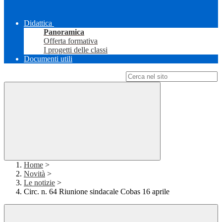
Didattica
Panoramica
Offerta formativa
I progetti delle classi
Documenti utili
Campo di ricerca per le pagine del sito
Home
>
Novità
>
Le notizie
>
Circ. n. 64 Riunione sindacale Cobas 16 aprile