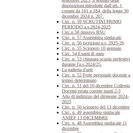
settembre 2025, a seguito delle
disposizioni introdotte dall’art. 1,
commi da 161 a 184, della legge 30
dicembre 2024 n. 207.
Circ. n. 59 SCRUTINI PRIMO
PERIODO a.s.2024-2025
Circ.n.58 rinnovo RSU
Circ. n. 57 Assemblea sindacale
Circ. n. 56 iscrizioni a.s. 2025-26
Circ. n. 55 Sciopero 10 gennaio
Circ. 54 Esami di stato
Circ. n. 53 chiusura scuola prefestivi
durante l'a.s.2024/25.
La galleria d'arte
Circ. n. 52 Ferie personale docente a
tempo determinato
Circ. n. 51 del 10 dicembre Collegio
Docenti errata corrige punti 2-3
Atto di indirizzo del dirigente 2024-
2025
Circ. n. 50 sciopero del 13 dicembre
Circ. n. 49 assemblea sindacale
ANIEF 13 DICEMBRE
Circ. n. 48 Assemblea sindacale 11
dicembre