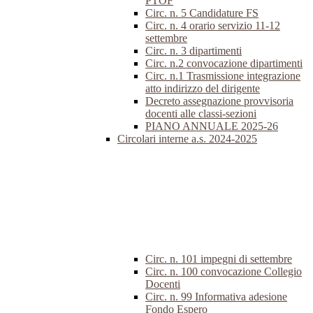
PTOF
Circ. n. 5 Candidature FS
Circ. n. 4 orario servizio 11-12
settembre
Circ. n. 3 dipartimenti
Circ. n.2 convocazione dipartimenti
Circ. n.1 Trasmissione integrazione
atto indirizzo del dirigente
Decreto assegnazione provvisoria
docenti alle classi-sezioni
PIANO ANNUALE 2025-26
Circolari interne a.s. 2024-2025
Circ. n. 101 impegni di settembre
Circ. n. 100 convocazione Collegio
Docenti
Circ. n. 99 Informativa adesione
Fondo Espero