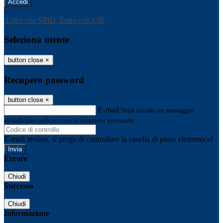
-
Entra con SPID
Entra con CIE
Seleziona utente
button close
×
Recupero password
button close
×
E-mail
Verrà inviato un messaggio
all'indirizzo indicato con le istruzioni necessarie.
E-mail inviata, si prega di controllare la casella di posta elettronica!
Errore
Chiudi
Successo
Chiudi
Informazione