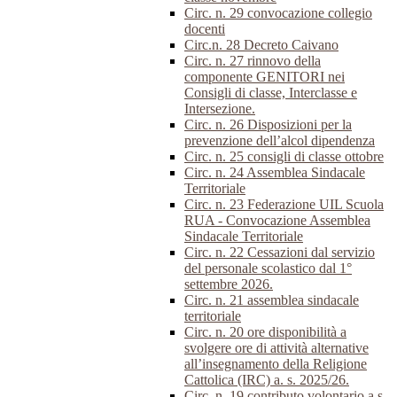
Circ. n. 29 convocazione collegio
docenti
Circ.n. 28 Decreto Caivano
Circ. n. 27 rinnovo della
componente GENITORI nei
Consigli di classe, Interclasse e
Intersezione.
Circ. n. 26 Disposizioni per la
prevenzione dell’alcol dipendenza
Circ. n. 25 consigli di classe ottobre
Circ. n. 24 Assemblea Sindacale
Territoriale
Circ. n. 23 Federazione UIL Scuola
RUA - Convocazione Assemblea
Sindacale Territoriale
Circ. n. 22 Cessazioni dal servizio
del personale scolastico dal 1°
settembre 2026.
Circ. n. 21 assemblea sindacale
territoriale
Circ. n. 20 ore disponibilità a
svolgere ore di attività alternative
all’insegnamento della Religione
Cattolica (IRC) a. s. 2025/26.
Circ. n. 19 contributo volontario a.s.