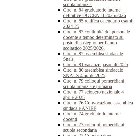
scuola infanzia
Circ. n. 84 graduatorie interne
definitive DOCENTI 2025/2026
Circ. n. 85 rettifica calendario esami
2024-25
Circ. n. 83 continuità del personale
docente a tempo determinato su
posto di sostegno per l’anno
scolastico 2025/2026.
Circ. n. 82 assemblea sindacale
Snals
Circ. n. 81 vacanze pasquali 2025
Circ. n. 80 assemblea sindacale
SNALS 4 aprile 2025
Circ. n. 79 colloqui pomeridiani
scuola infanzia e primaria
Circ. n. 77 sciopero nazionale 4
aprile 2025
Circ. n. 76 Convocazione assemblea
sindacale ANIEF
Circ. n. 74 graduatorie interne
docenti
Circ. n. 73 colloqui pomeridiani
scuola secondaria
Circ. n. 72 Convocazione