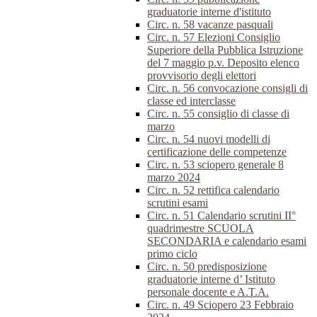
graduatorie interne d'istituto
Circ. n. 58 vacanze pasquali
Circ. n. 57 Elezioni Consiglio
Superiore della Pubblica Istruzione
del 7 maggio p.v. Deposito elenco
provvisorio degli elettori
Circ. n. 56 convocazione consigli di
classe ed interclasse
Circ. n. 55 consiglio di classe di
marzo
Circ. n. 54 nuovi modelli di
certificazione delle competenze
Circ. n. 53 sciopero generale 8
marzo 2024
Circ. n. 52 rettifica calendario
scrutini esami
Circ. n. 51 Calendario scrutini II°
quadrimestre SCUOLA
SECONDARIA e calendario esami
primo ciclo
Circ. n. 50 predisposizione
graduatorie interne d’ Istituto
personale docente e A.T.A.
Circ. n. 49 Sciopero 23 Febbraio