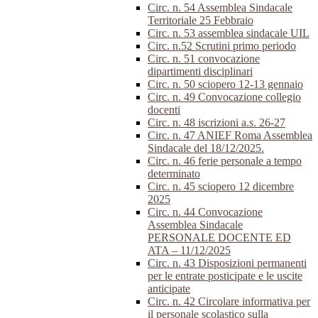
Circ. n. 54 Assemblea Sindacale
Territoriale 25 Febbraio
Circ. n. 53 assemblea sindacale UIL
Circ. n.52 Scrutini primo periodo
Circ. n. 51 convocazione
dipartimenti disciplinari
Circ. n. 50 sciopero 12-13 gennaio
Circ. n. 49 Convocazione collegio
docenti
Circ. n. 48 iscrizioni a.s. 26-27
Circ. n. 47 ANIEF Roma Assemblea
Sindacale del 18/12/2025.
Circ. n. 46 ferie personale a tempo
determinato
Circ. n. 45 sciopero 12 dicembre
2025
Circ. n. 44 Convocazione
Assemblea Sindacale
PERSONALE DOCENTE ED
ATA – 11/12/2025
Circ. n. 43 Disposizioni permanenti
per le entrate posticipate e le uscite
anticipate
Circ. n. 42 Circolare informativa per
il personale scolastico sulla