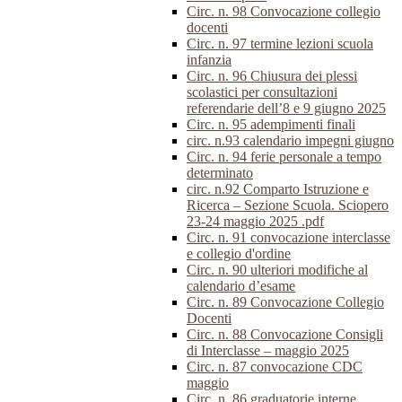
Circ. n. 98 Convocazione collegio
docenti
Circ. n. 97 termine lezioni scuola
infanzia
Circ. n. 96 Chiusura dei plessi
scolastici per consultazioni
referendarie dell’8 e 9 giugno 2025
Circ. n. 95 adempimenti finali
circ. n.93 calendario impegni giugno
Circ. n. 94 ferie personale a tempo
determinato
circ. n.92 Comparto Istruzione e
Ricerca – Sezione Scuola. Sciopero
23-24 maggio 2025 .pdf
Circ. n. 91 convocazione interclasse
e collegio d'ordine
Circ. n. 90 ulteriori modifiche al
calendario d’esame
Circ. n. 89 Convocazione Collegio
Docenti
Circ. n. 88 Convocazione Consigli
di Interclasse – maggio 2025
Circ. n. 87 convocazione CDC
maggio
Circ. n. 86 graduatorie interne