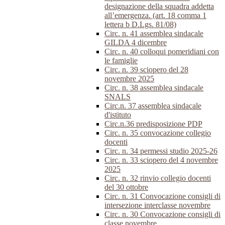
designazione della squadra addetta
all’emergenza. (art. 18 comma 1
lettera b D.Lgs. 81/08)
Circ. n. 41 assemblea sindacale
GILDA 4 dicembre
Circ. n. 40 colloqui pomeridiani con
le famiglie
Circ. n. 39 sciopero del 28
novembre 2025
Circ. n. 38 assemblea sindacale
SNALS
Circ.n. 37 assemblea sindacale
d'istituto
Circ.n.36 predisposizione PDP
Circ. n. 35 convocazione collegio
docenti
Circ. n. 34 permessi studio 2025-26
Circ. n. 33 sciopero del 4 novembre
2025
Circ. n. 32 rinvio collegio docenti
del 30 ottobre
Circ. n. 31 Convocazione consigli di
intersezione interclasse novembre
Circ. n. 30 Convocazione consigli di
classe novembre