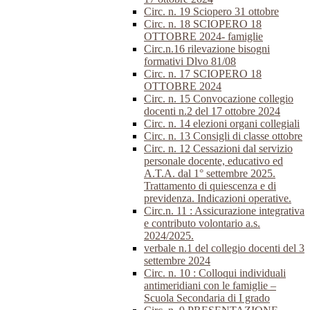
Circ. n. 19 Sciopero 31 ottobre
Circ. n. 18 SCIOPERO 18
OTTOBRE 2024- famiglie
Circ.n.16 rilevazione bisogni
formativi Dlvo 81/08
Circ. n. 17 SCIOPERO 18
OTTOBRE 2024
Circ. n. 15 Convocazione collegio
docenti n.2 del 17 ottobre 2024
Circ. n. 14 elezioni organi collegiali
Circ. n. 13 Consigli di classe ottobre
Circ. n. 12 Cessazioni dal servizio
personale docente, educativo ed
A.T.A. dal 1° settembre 2025.
Trattamento di quiescenza e di
previdenza. Indicazioni operative.
Circ.n. 11 : Assicurazione integrativa
e contributo volontario a.s.
2024/2025.
verbale n.1 del collegio docenti del 3
settembre 2024
Circ. n. 10 : Colloqui individuali
antimeridiani con le famiglie –
Scuola Secondaria di I grado