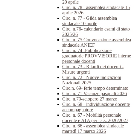
20 aprile
Circ. n. 78 - assemblea sindacale 15
aprile 2026
Circ. n. 77 - Gilda assemblea
sindacale 10 aprile
Circ. n.76- calendario esami di stato
2025/26
Circ. n. 75 Convocazione assemblea
sindacale ANIEF
Circ. n. 74 -Pubblicazione
graduatorie PROVVISORIE interne
personale docenti
Circ. n. 73 - Ritardi dei docenti -
Misure urgenti
Circ. n. 72 - Nuove Indicazioni
Nazionali 2025
Circ.n. 69- ferie tempo determinato
Circ. n. 71 Vacanze pasquali 2026
Circ. n.70-sciopero 27 marzo
Circ. n. 68 - individuazione docente
accompagnatore
Circ. n. 67 - Mobilità personale
docente e ATA per l'a.s. 2026/2027
Circ. n. 66 - assemblea sindacale
martedì 17 marzo 2026