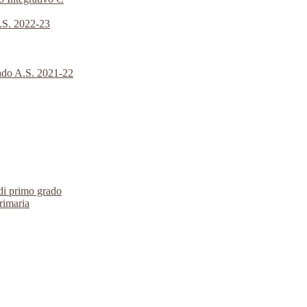
A.S. 2022-23
rado A.S. 2021-22
 di primo grado
primaria