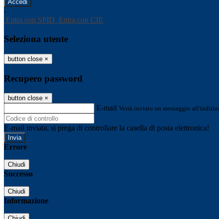
-
Entra con SPID
Entra con CIE
Seleziona utente
button close
×
Recupero password
button close
×
E-mail
Verrà inviato un messaggio all'indirizz
E-mail inviata, si prega di controllare la casella di posta elettronica!
Errore
Chiudi
Successo
Chiudi
Informazione
Chiudi