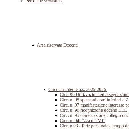
Personale scolastico
Area riservata Docenti
Circolari interne a.s. 2025-2026
Circ. 99 Utilizzazioni ed assegnazion
Circ. n. 98 spezzoni orari inferiori a 7
Circ. n. 97 manifestazione interesse p
Circ. n. 96 ricognizione docenti LEL
Circ. n. 95 convocazione collegio do
Circ. n. 94- “AscoltaMI”
Circ. n.93 - ferie personale a tempo d