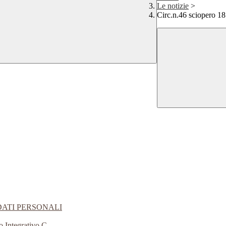
Le notizie
>
Circ.n.46 sciopero 1
DATI PERSONALI
o Integrativo C