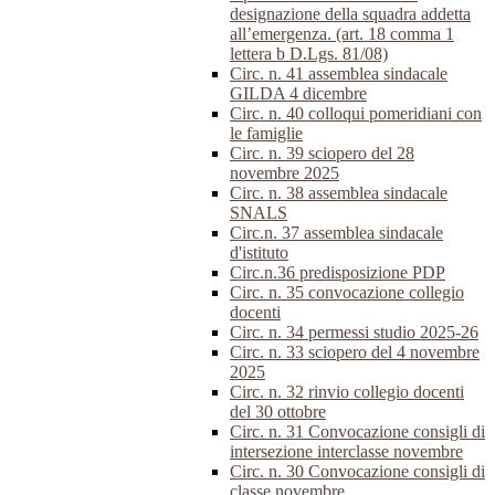
designazione della squadra addetta
all’emergenza. (art. 18 comma 1
lettera b D.Lgs. 81/08)
Circ. n. 41 assemblea sindacale
GILDA 4 dicembre
Circ. n. 40 colloqui pomeridiani con
le famiglie
Circ. n. 39 sciopero del 28
novembre 2025
Circ. n. 38 assemblea sindacale
SNALS
Circ.n. 37 assemblea sindacale
d'istituto
Circ.n.36 predisposizione PDP
Circ. n. 35 convocazione collegio
docenti
Circ. n. 34 permessi studio 2025-26
Circ. n. 33 sciopero del 4 novembre
2025
Circ. n. 32 rinvio collegio docenti
del 30 ottobre
Circ. n. 31 Convocazione consigli di
intersezione interclasse novembre
Circ. n. 30 Convocazione consigli di
classe novembre