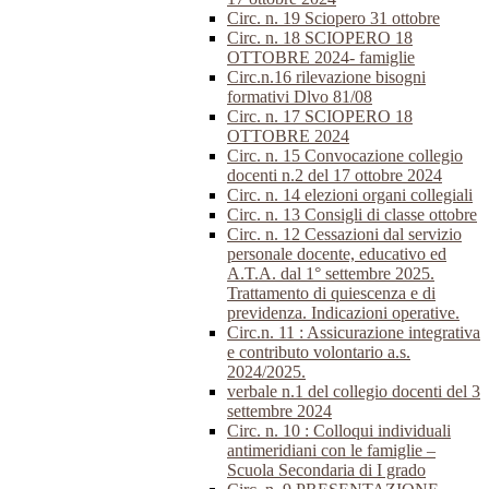
Circ. n. 19 Sciopero 31 ottobre
Circ. n. 18 SCIOPERO 18
OTTOBRE 2024- famiglie
Circ.n.16 rilevazione bisogni
formativi Dlvo 81/08
Circ. n. 17 SCIOPERO 18
OTTOBRE 2024
Circ. n. 15 Convocazione collegio
docenti n.2 del 17 ottobre 2024
Circ. n. 14 elezioni organi collegiali
Circ. n. 13 Consigli di classe ottobre
Circ. n. 12 Cessazioni dal servizio
personale docente, educativo ed
A.T.A. dal 1° settembre 2025.
Trattamento di quiescenza e di
previdenza. Indicazioni operative.
Circ.n. 11 : Assicurazione integrativa
e contributo volontario a.s.
2024/2025.
verbale n.1 del collegio docenti del 3
settembre 2024
Circ. n. 10 : Colloqui individuali
antimeridiani con le famiglie –
Scuola Secondaria di I grado