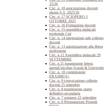
25/26
Circ. n. 18 assicurazione docenti
alunni A.S. 2025/26
Circ. n. 17 SCIOPERO 3
OTTOBRE 2025
Circ. n. 16 Formazione docenti
Circ. n. 15 assemblea sindacale
territoriale Cisl
Circ. n. 14 integrazione odg collegio
docenti
Circ. n. 13 autorizzazione alla libera
professione
Circ. n.12 Assemblea sindacale 29
SETTEMBRE
Circ. n.11 trasmissione lettera
apertaUnicobas Scuola & Università
Circ. n. 10 commissione
ERASMUS+
Circ. n. 9 convocazione collegio
docenti 25 settembre
Circ. n. 8 trasmissione orario
definitivo secondaria
Circ. n. 7 sciopero 22 settembre
Circ. n. 6 Presentazione Progetti