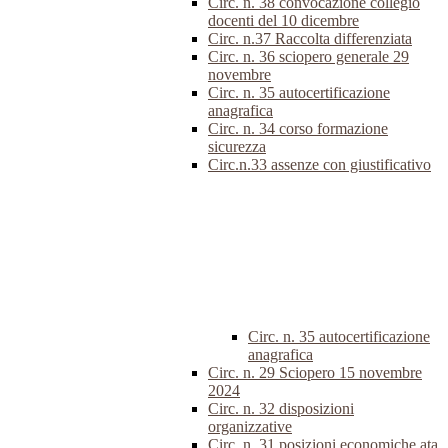
Circ. n. 38 convocazione collegio
docenti del 10 dicembre
Circ. n.37 Raccolta differenziata
Circ. n. 36 sciopero generale 29
novembre
Circ. n. 35 autocertificazione
anagrafica
Circ. n. 34 corso formazione
sicurezza
Circ.n.33 assenze con giustificativo
Circ. n. 35 autocertificazione
anagrafica
Circ. n. 29 Sciopero 15 novembre
2024
Circ. n. 32 disposizioni
organizzative
Circ. n. 31 posizioni economiche ata