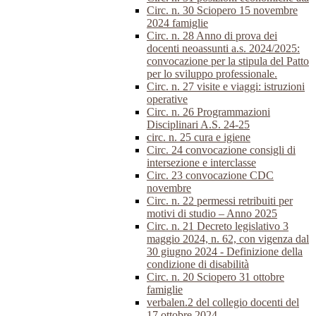
Circ. n. 30 Sciopero 15 novembre
2024 famiglie
Circ. n. 28 Anno di prova dei
docenti neoassunti a.s. 2024/2025:
convocazione per la stipula del Patto
per lo sviluppo professionale.
Circ. n. 27 visite e viaggi: istruzioni
operative
Circ. n. 26 Programmazioni
Disciplinari A.S. 24-25
circ. n. 25 cura e igiene
Circ. 24 convocazione consigli di
intersezione e interclasse
Circ. 23 convocazione CDC
novembre
Circ. n. 22 permessi retribuiti per
motivi di studio – Anno 2025
Circ. n. 21 Decreto legislativo 3
maggio 2024, n. 62, con vigenza dal
30 giugno 2024 - Definizione della
condizione di disabilità
Circ. n. 20 Sciopero 31 ottobre
famiglie
verbalen.2 del collegio docenti del
17 ottobre 2024