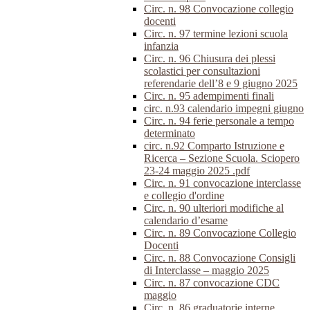
Circ. n. 98 Convocazione collegio
docenti
Circ. n. 97 termine lezioni scuola
infanzia
Circ. n. 96 Chiusura dei plessi
scolastici per consultazioni
referendarie dell’8 e 9 giugno 2025
Circ. n. 95 adempimenti finali
circ. n.93 calendario impegni giugno
Circ. n. 94 ferie personale a tempo
determinato
circ. n.92 Comparto Istruzione e
Ricerca – Sezione Scuola. Sciopero
23-24 maggio 2025 .pdf
Circ. n. 91 convocazione interclasse
e collegio d'ordine
Circ. n. 90 ulteriori modifiche al
calendario d’esame
Circ. n. 89 Convocazione Collegio
Docenti
Circ. n. 88 Convocazione Consigli
di Interclasse – maggio 2025
Circ. n. 87 convocazione CDC
maggio
Circ. n. 86 graduatorie interne