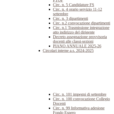
PTOF
Circ. n. 5 Candidature FS
Circ. n. 4 orario servizio 11-12
settembre
Circ. n. 3 dipartimenti
Circ. n.2 convocazione dipartimenti
Circ. n.1 Trasmissione integrazione
atto indirizzo del dirigente
Decreto assegnazione provvisoria
docenti alle classi-sezioni
PIANO ANNUALE 2025-26
Circolari interne a.s. 2024-2025
Circ. n. 101 impegni di settembre
Circ. n. 100 convocazione Collegio
Docenti
Circ. n. 99 Informativa adesione
Fondo Espero