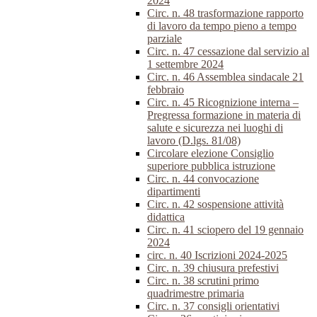
2024
Circ. n. 48 trasformazione rapporto
di lavoro da tempo pieno a tempo
parziale
Circ. n. 47 cessazione dal servizio al
1 settembre 2024
Circ. n. 46 Assemblea sindacale 21
febbraio
Circ. n. 45 Ricognizione interna –
Pregressa formazione in materia di
salute e sicurezza nei luoghi di
lavoro (D.lgs. 81/08)
Circolare elezione Consiglio
superiore pubblica istruzione
Circ. n. 44 convocazione
dipartimenti
Circ. n. 42 sospensione attività
didattica
Circ. n. 41 sciopero del 19 gennaio
2024
circ. n. 40 Iscrizioni 2024-2025
Circ. n. 39 chiusura prefestivi
Circ. n. 38 scrutini primo
quadrimestre primaria
Circ. n. 37 consigli orientativi