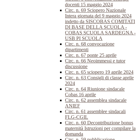
docenti 15 maggio 2024
Circ. n. 69 Sciopero Nazionale
Intera giornata del 9 maggio 2024
indetto da SISCOBAS COMITATI
DI BASE DELLA SCUOLA -
COBAS SCUOLA SARDEGNA -
USB PI SCUOLA
Circ. n. 68 convocazione
dipartimenti
Circ. n. 67 ponte 25 aprile
Circ. n. 66 Neoimmessi e tutor
discussione
Circ. n. 65 sciopero 19 aprile 2024
Circ. n. 63 Consigli di classe aprile
2024
Circ. n. 64 Riunione sindacale
Cobas 16 aprile
Circ. n. 62 assemblea sindacale
ANIEF
Circ. n. 61 assemblee sindacali
FLG-CGIL
Circ. n. 60 Decontribuzione bonus
maternità Istruzioni per compilare la
domanda
Circ. n. 59 pubblicazione