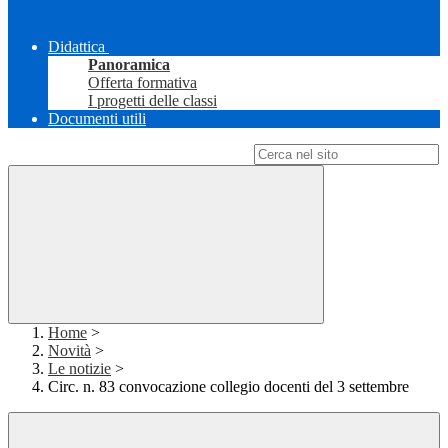
Didattica
Panoramica
Offerta formativa
I progetti delle classi
Documenti utili
Campo di ricerca per le pagine del sito
Home
>
Novità
>
Le notizie
>
Circ. n. 83 convocazione collegio docenti del 3 settembre