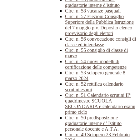
graduatorie interne d'istituto
Circ. n. 58 vacanze pasquali
Circ. n. 57 Elezioni Consiglio
Superiore della Pubblica Istruzione
del 7 maggio p.v. Deposito elenco
provvisorio degli elettori
Circ. n. 56 convocazione consigli di
classe ed interclasse
Circ. n. 55 consiglio di classe di
marzo
Circ. n. 54 nuovi modelli di
certificazione delle competenze
Circ. n. 53 sciopero generale 8
marzo 2024
Circ. n. 52 rettifica calendario
scrutini esami
Circ. n. 51 Calendario scrutini II°
quadrimestre SCUOLA
SECONDARIA e calendario esami
primo ciclo
Circ. n. 50 predisposizione
graduatorie interne d’ Istituto
personale docente e A.T.A.
Circ. n. 49 Sciopero 23 Febbraio