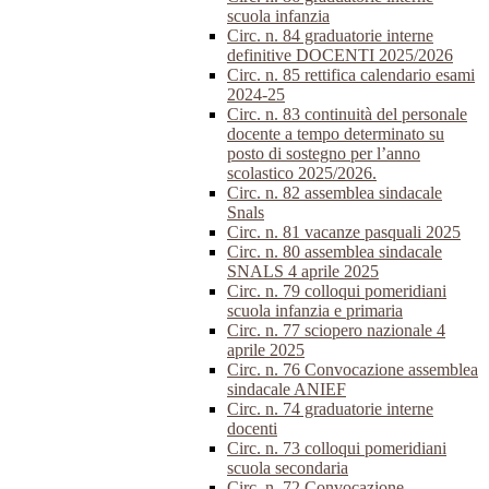
scuola infanzia
Circ. n. 84 graduatorie interne
definitive DOCENTI 2025/2026
Circ. n. 85 rettifica calendario esami
2024-25
Circ. n. 83 continuità del personale
docente a tempo determinato su
posto di sostegno per l’anno
scolastico 2025/2026.
Circ. n. 82 assemblea sindacale
Snals
Circ. n. 81 vacanze pasquali 2025
Circ. n. 80 assemblea sindacale
SNALS 4 aprile 2025
Circ. n. 79 colloqui pomeridiani
scuola infanzia e primaria
Circ. n. 77 sciopero nazionale 4
aprile 2025
Circ. n. 76 Convocazione assemblea
sindacale ANIEF
Circ. n. 74 graduatorie interne
docenti
Circ. n. 73 colloqui pomeridiani
scuola secondaria
Circ. n. 72 Convocazione