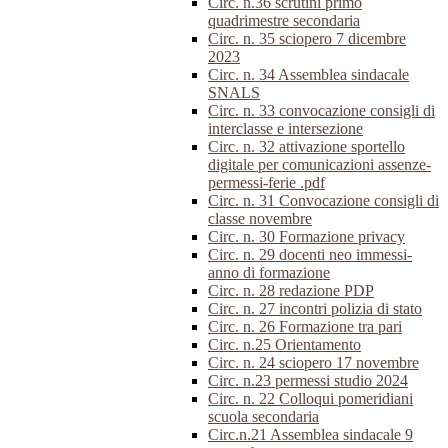
Circ. n.36 scrutini primo
quadrimestre secondaria
Circ. n. 35 sciopero 7 dicembre
2023
Circ. n. 34 Assemblea sindacale
SNALS
Circ. n. 33 convocazione consigli di
interclasse e intersezione
Circ. n. 32 attivazione sportello
digitale per comunicazioni assenze-
permessi-ferie .pdf
Circ. n. 31 Convocazione consigli di
classe novembre
Circ. n. 30 Formazione privacy
Circ. n. 29 docenti neo immessi-
anno di formazione
Circ. n. 28 redazione PDP
Circ. n. 27 incontri polizia di stato
Circ. n. 26 Formazione tra pari
Circ. n.25 Orientamento
Circ. n. 24 sciopero 17 novembre
Circ. n.23 permessi studio 2024
Circ. n. 22 Colloqui pomeridiani
scuola secondaria
Circ.n.21 Assemblea sindacale 9