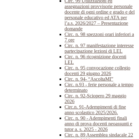
Circ. 99 Utilizzazioni ed
assegnazioni provvisorie personale
docente di ogni ordine e grado e del
personale educativo ed ATA per
l’a.s. 2026/2027 – Presentazione
domande
Circ. n. 98 spezzoni orari inferiori a
7 ore
Circ. n. 97 manifestazione interesse
partecipazione lezioni di LEL
Circ. n. 96 ricognizione docenti
LEL
Circ. n. 95 convocazione collegio
docenti 29 giugno 2026
Circ. n. 94- “AscoltaMI”
Circ. n.93 - ferie personale a tempo
determinato
Circ. n. 92-Sciopero 29 maggio
2026
Circ.n. 91-Adempimenti di fine
anno scolastico 2025/2026.
Circ. n. 90 - Adempimenti finali
anno di prova docenti neoassunti e
tutor a. s. 2025 - 2026
Circ. n. 89 Assemblea sindacale 22