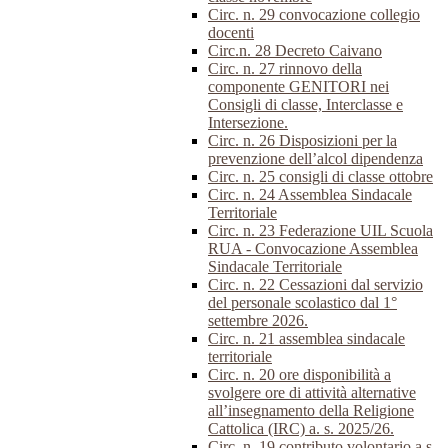
Circ. n. 29 convocazione collegio
docenti
Circ.n. 28 Decreto Caivano
Circ. n. 27 rinnovo della
componente GENITORI nei
Consigli di classe, Interclasse e
Intersezione.
Circ. n. 26 Disposizioni per la
prevenzione dell’alcol dipendenza
Circ. n. 25 consigli di classe ottobre
Circ. n. 24 Assemblea Sindacale
Territoriale
Circ. n. 23 Federazione UIL Scuola
RUA - Convocazione Assemblea
Sindacale Territoriale
Circ. n. 22 Cessazioni dal servizio
del personale scolastico dal 1°
settembre 2026.
Circ. n. 21 assemblea sindacale
territoriale
Circ. n. 20 ore disponibilità a
svolgere ore di attività alternative
all’insegnamento della Religione
Cattolica (IRC) a. s. 2025/26.
Circ. n. 19 contributo volontario a.s.