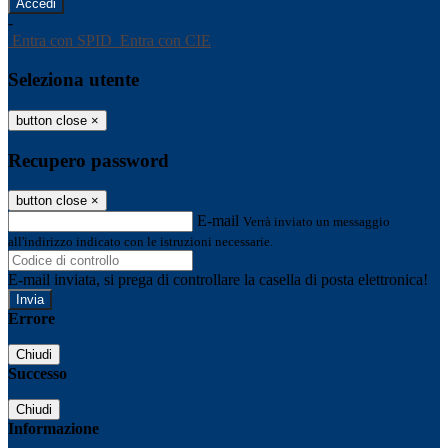
-
Entra con SPID
Entra con CIE
Seleziona utente
button close
×
Recupero password
button close
×
E-mail
Verrà inviato un messaggio
all'indirizzo indicato con le istruzioni necessarie.
E-mail inviata, si prega di controllare la casella di posta elettronica!
Errore
Chiudi
Successo
Chiudi
Informazione