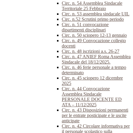
Circ. n. 54 Assemblea Sindacale
Territoriale 25 Febbraio
Circ. n. 53 assemblea sindacale UIL
Circ. n.52 Scrutini primo periodo
Circ. n. 51 convocazione
dipartimenti disciplinari
Circ. n. 50 sciopero 12-13 gennaio
Circ. n. 49 Convocazione collegio
docenti
Circ. n. 48 iscrizioni a.s. 26-27
Circ. n. 47 ANIEF Roma Assemblea
Sindacale del 18/12/2025.
Circ. n. 46 ferie personale a tempo
determinato
Circ. n. 45 sciopero 12 dicembre
2025
Circ. n. 44 Convocazione
Assemblea Sindacale
PERSONALE DOCENTE ED
ATA – 11/12/2025
Circ. n. 43 Disposizioni permanenti
per le entrate posticipate e le uscite
anticipate
Circ. n. 42 Circolare informativa per
il personale scolastico sulla