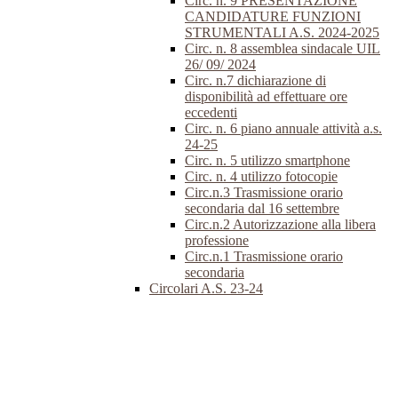
Circ. n. 9 PRESENTAZIONE
CANDIDATURE FUNZIONI
STRUMENTALI A.S. 2024-2025
Circ. n. 8 assemblea sindacale UIL
26/ 09/ 2024
Circ. n.7 dichiarazione di
disponibilità ad effettuare ore
eccedenti
Circ. n. 6 piano annuale attività a.s.
24-25
Circ. n. 5 utilizzo smartphone
Circ. n. 4 utilizzo fotocopie
Circ.n.3 Trasmissione orario
secondaria dal 16 settembre
Circ.n.2 Autorizzazione alla libera
professione
Circ.n.1 Trasmissione orario
secondaria
Circolari A.S. 23-24