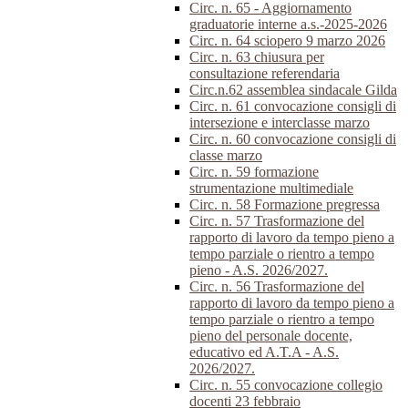
Circ. n. 65 - Aggiornamento
graduatorie interne a.s.-2025-2026
Circ. n. 64 sciopero 9 marzo 2026
Circ. n. 63 chiusura per
consultazione referendaria
Circ.n.62 assemblea sindacale Gilda
Circ. n. 61 convocazione consigli di
intersezione e interclasse marzo
Circ. n. 60 convocazione consigli di
classe marzo
Circ. n. 59 formazione
strumentazione multimediale
Circ. n. 58 Formazione pregressa
Circ. n. 57 Trasformazione del
rapporto di lavoro da tempo pieno a
tempo parziale o rientro a tempo
pieno - A.S. 2026/2027.
Circ. n. 56 Trasformazione del
rapporto di lavoro da tempo pieno a
tempo parziale o rientro a tempo
pieno del personale docente,
educativo ed A.T.A - A.S.
2026/2027.
Circ. n. 55 convocazione collegio
docenti 23 febbraio