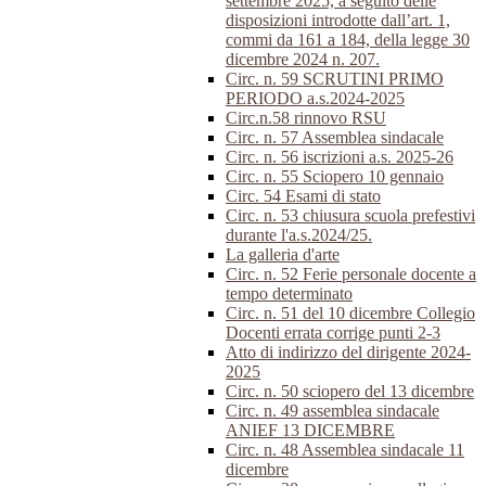
settembre 2025, a seguito delle
disposizioni introdotte dall’art. 1,
commi da 161 a 184, della legge 30
dicembre 2024 n. 207.
Circ. n. 59 SCRUTINI PRIMO
PERIODO a.s.2024-2025
Circ.n.58 rinnovo RSU
Circ. n. 57 Assemblea sindacale
Circ. n. 56 iscrizioni a.s. 2025-26
Circ. n. 55 Sciopero 10 gennaio
Circ. 54 Esami di stato
Circ. n. 53 chiusura scuola prefestivi
durante l'a.s.2024/25.
La galleria d'arte
Circ. n. 52 Ferie personale docente a
tempo determinato
Circ. n. 51 del 10 dicembre Collegio
Docenti errata corrige punti 2-3
Atto di indirizzo del dirigente 2024-
2025
Circ. n. 50 sciopero del 13 dicembre
Circ. n. 49 assemblea sindacale
ANIEF 13 DICEMBRE
Circ. n. 48 Assemblea sindacale 11
dicembre