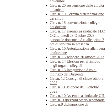
novembre
Circ. n. 20 sospensione delle attività
didattiche
Circ. n. 19 Corretta differenziazione
dei rifiuti
Circ. n. 18 convocazione collegio
dei docenti
Circ. n. 17 assemblea sindacale FLC
CGIL lunedì 23 Ottobre 2023
personale docente e Ata alle prime 2
ore di servizio in presenza
Circ. n. 16 Autorizzazione alla libera
professione
Circ. n. 15 sciopero 20 ottobre 2023
Circ. n. 14 Elezioni per il rinnovo
degli organi collegiali
Circ. n. 13 Integrazione Atto di
indirizzo del Dirigente
Circ.n. 12 Consigli di classe ottobre
2023
Circ. n. 11 sciopero del 6 ottobre
2023
Circ. n. 10 Assemblea sindacale UIL
Circ. n. 9 spezzoni orario secondaria
Circ. n.8 dichiarazione di