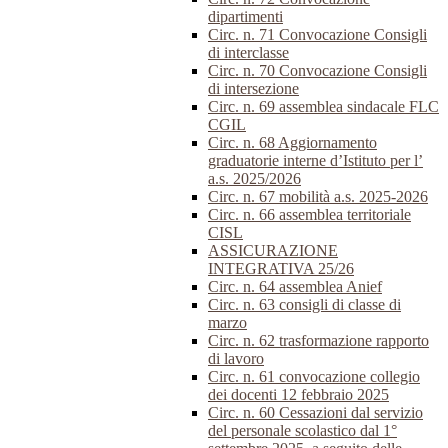
dipartimenti
Circ. n. 71 Convocazione Consigli
di interclasse
Circ. n. 70 Convocazione Consigli
di intersezione
Circ. n. 69 assemblea sindacale FLC
CGIL
Circ. n. 68 Aggiornamento
graduatorie interne d’Istituto per l’
a.s. 2025/2026
Circ. n. 67 mobilità a.s. 2025-2026
Circ. n. 66 assemblea territoriale
CISL
ASSICURAZIONE
INTEGRATIVA 25/26
Circ. n. 64 assemblea Anief
Circ. n. 63 consigli di classe di
marzo
Circ. n. 62 trasformazione rapporto
di lavoro
Circ. n. 61 convocazione collegio
dei docenti 12 febbraio 2025
Circ. n. 60 Cessazioni dal servizio
del personale scolastico dal 1°