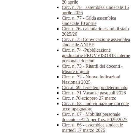
20 aprile
Circ. n. 78 - assemblea sindacale 15
aprile 2026
Circ. n. 77 - Gilda assemblea
sindacale 10 aprile
Circ. n.76- calendario esami di stato
2025/26
Circ. n. 75 Convocazione assemblea
sindacale ANIEF
Circ. n. 74 -Pubblicazione
graduatorie PROVVISORIE interne
personale docenti
Circ. n. 73 - Ritardi dei docenti -
Misure urgenti
Circ. n. 72 - Nuove Indicazioni
Nazionali 2025
Circ.n. 69- ferie tempo determinato
Circ. n. 71 Vacanze pasquali 2026
Circ. n.70-sciopero 27 marzo
Circ. n. 68 - individuazione docente
accompagnatore
Circ. n. 67 - Mobilità personale
docente e ATA per l'a.s. 2026/2027
Circ. n. 66 - assemblea sindacale
martedì 17 marzo 2026