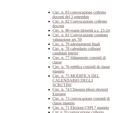
Circ. n. 83 convocazione collegio
docenti del 3 settembre
Circ. n. 82 Convocazione collegio
docenti
Circ. n. 80 esami idoneità a.s. 23-24
Circ. n. 81 Convocazione comitato
valutazione art. 59
Circ. n. 79 adempimenti finali
Circ. n. 78 calendario colloqui
candidati interni
Circ. n. 77 Slittamento consigli di
classe
Circ. n. 76 rettifica consigli di classe
maggio
Circ. n. 75 MODIFICA DEL
CALENDARIO DEGLI
SCRUTINI
Circ. n. 74 Chiusura plessi elezioni
Europee
Circ. n. 73 convocazione consigli di
classe maggio
Circ. n. 71 Elezioni CSPI 7 maggio
Circ.n.70 convocazione collegio