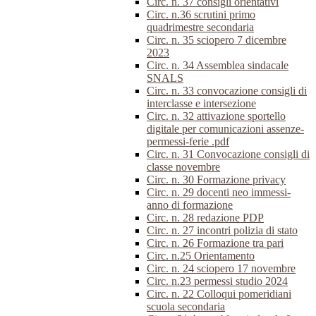
Circ. n. 37 consigli orientativi
Circ. n.36 scrutini primo
quadrimestre secondaria
Circ. n. 35 sciopero 7 dicembre
2023
Circ. n. 34 Assemblea sindacale
SNALS
Circ. n. 33 convocazione consigli di
interclasse e intersezione
Circ. n. 32 attivazione sportello
digitale per comunicazioni assenze-
permessi-ferie .pdf
Circ. n. 31 Convocazione consigli di
classe novembre
Circ. n. 30 Formazione privacy
Circ. n. 29 docenti neo immessi-
anno di formazione
Circ. n. 28 redazione PDP
Circ. n. 27 incontri polizia di stato
Circ. n. 26 Formazione tra pari
Circ. n.25 Orientamento
Circ. n. 24 sciopero 17 novembre
Circ. n.23 permessi studio 2024
Circ. n. 22 Colloqui pomeridiani
scuola secondaria