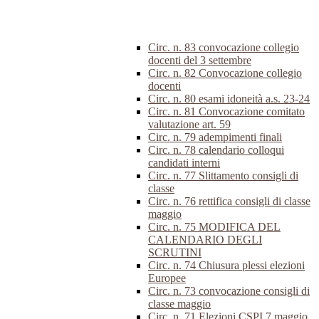
Circ. n. 83 convocazione collegio
docenti del 3 settembre
Circ. n. 82 Convocazione collegio
docenti
Circ. n. 80 esami idoneità a.s. 23-24
Circ. n. 81 Convocazione comitato
valutazione art. 59
Circ. n. 79 adempimenti finali
Circ. n. 78 calendario colloqui
candidati interni
Circ. n. 77 Slittamento consigli di
classe
Circ. n. 76 rettifica consigli di classe
maggio
Circ. n. 75 MODIFICA DEL
CALENDARIO DEGLI
SCRUTINI
Circ. n. 74 Chiusura plessi elezioni
Europee
Circ. n. 73 convocazione consigli di
classe maggio
Circ. n. 71 Elezioni CSPI 7 maggio