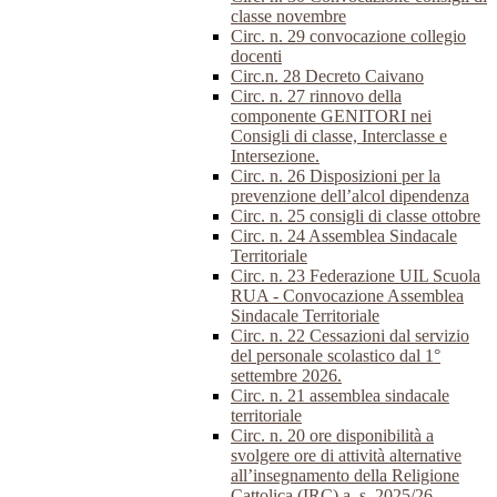
classe novembre
Circ. n. 29 convocazione collegio
docenti
Circ.n. 28 Decreto Caivano
Circ. n. 27 rinnovo della
componente GENITORI nei
Consigli di classe, Interclasse e
Intersezione.
Circ. n. 26 Disposizioni per la
prevenzione dell’alcol dipendenza
Circ. n. 25 consigli di classe ottobre
Circ. n. 24 Assemblea Sindacale
Territoriale
Circ. n. 23 Federazione UIL Scuola
RUA - Convocazione Assemblea
Sindacale Territoriale
Circ. n. 22 Cessazioni dal servizio
del personale scolastico dal 1°
settembre 2026.
Circ. n. 21 assemblea sindacale
territoriale
Circ. n. 20 ore disponibilità a
svolgere ore di attività alternative
all’insegnamento della Religione
Cattolica (IRC) a. s. 2025/26.