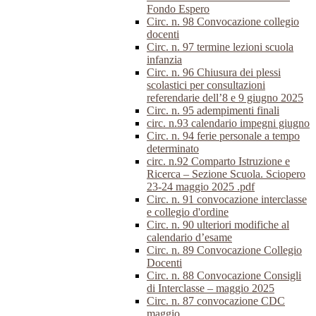
Fondo Espero
Circ. n. 98 Convocazione collegio
docenti
Circ. n. 97 termine lezioni scuola
infanzia
Circ. n. 96 Chiusura dei plessi
scolastici per consultazioni
referendarie dell’8 e 9 giugno 2025
Circ. n. 95 adempimenti finali
circ. n.93 calendario impegni giugno
Circ. n. 94 ferie personale a tempo
determinato
circ. n.92 Comparto Istruzione e
Ricerca – Sezione Scuola. Sciopero
23-24 maggio 2025 .pdf
Circ. n. 91 convocazione interclasse
e collegio d'ordine
Circ. n. 90 ulteriori modifiche al
calendario d’esame
Circ. n. 89 Convocazione Collegio
Docenti
Circ. n. 88 Convocazione Consigli
di Interclasse – maggio 2025
Circ. n. 87 convocazione CDC
maggio