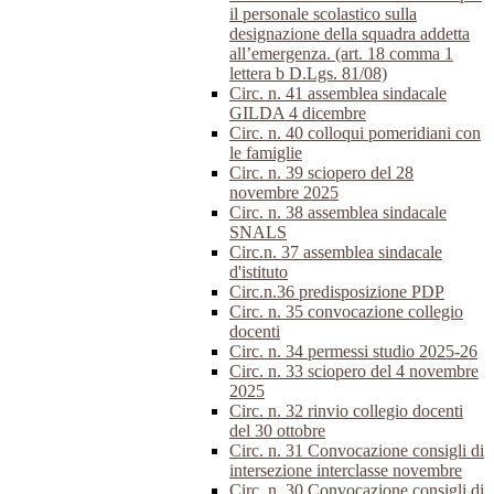
il personale scolastico sulla
designazione della squadra addetta
all’emergenza. (art. 18 comma 1
lettera b D.Lgs. 81/08)
Circ. n. 41 assemblea sindacale
GILDA 4 dicembre
Circ. n. 40 colloqui pomeridiani con
le famiglie
Circ. n. 39 sciopero del 28
novembre 2025
Circ. n. 38 assemblea sindacale
SNALS
Circ.n. 37 assemblea sindacale
d'istituto
Circ.n.36 predisposizione PDP
Circ. n. 35 convocazione collegio
docenti
Circ. n. 34 permessi studio 2025-26
Circ. n. 33 sciopero del 4 novembre
2025
Circ. n. 32 rinvio collegio docenti
del 30 ottobre
Circ. n. 31 Convocazione consigli di
intersezione interclasse novembre
Circ. n. 30 Convocazione consigli di