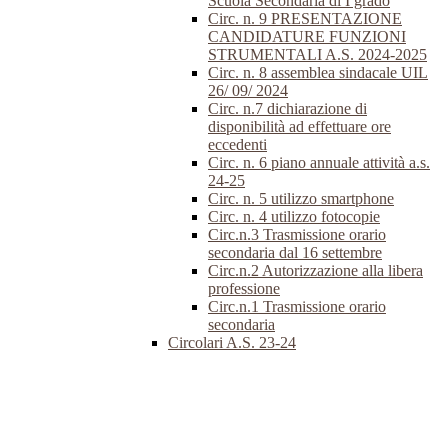
Scuola Secondaria di I grado
Circ. n. 9 PRESENTAZIONE
CANDIDATURE FUNZIONI
STRUMENTALI A.S. 2024-2025
Circ. n. 8 assemblea sindacale UIL
26/ 09/ 2024
Circ. n.7 dichiarazione di
disponibilità ad effettuare ore
eccedenti
Circ. n. 6 piano annuale attività a.s.
24-25
Circ. n. 5 utilizzo smartphone
Circ. n. 4 utilizzo fotocopie
Circ.n.3 Trasmissione orario
secondaria dal 16 settembre
Circ.n.2 Autorizzazione alla libera
professione
Circ.n.1 Trasmissione orario
secondaria
Circolari A.S. 23-24