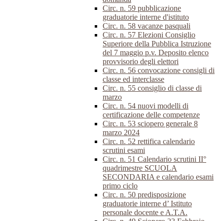
Circ. n. 59 pubblicazione
graduatorie interne d'istituto
Circ. n. 58 vacanze pasquali
Circ. n. 57 Elezioni Consiglio
Superiore della Pubblica Istruzione
del 7 maggio p.v. Deposito elenco
provvisorio degli elettori
Circ. n. 56 convocazione consigli di
classe ed interclasse
Circ. n. 55 consiglio di classe di
marzo
Circ. n. 54 nuovi modelli di
certificazione delle competenze
Circ. n. 53 sciopero generale 8
marzo 2024
Circ. n. 52 rettifica calendario
scrutini esami
Circ. n. 51 Calendario scrutini II°
quadrimestre SCUOLA
SECONDARIA e calendario esami
primo ciclo
Circ. n. 50 predisposizione
graduatorie interne d’ Istituto
personale docente e A.T.A.