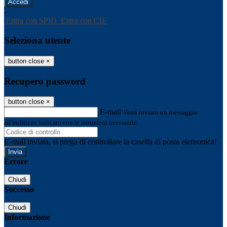
-
Entra con SPID
Entra con CIE
Seleziona utente
button close
×
Recupero password
button close
×
E-mail
Verrà inviato un messaggio
all'indirizzo indicato con le istruzioni necessarie.
E-mail inviata, si prega di controllare la casella di posta elettronica!
Errore
Chiudi
Successo
Chiudi
Informazione