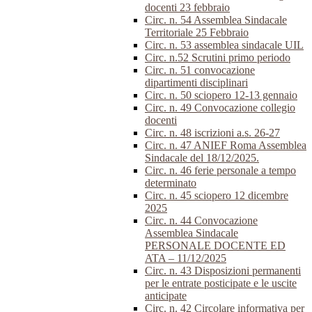
docenti 23 febbraio
Circ. n. 54 Assemblea Sindacale
Territoriale 25 Febbraio
Circ. n. 53 assemblea sindacale UIL
Circ. n.52 Scrutini primo periodo
Circ. n. 51 convocazione
dipartimenti disciplinari
Circ. n. 50 sciopero 12-13 gennaio
Circ. n. 49 Convocazione collegio
docenti
Circ. n. 48 iscrizioni a.s. 26-27
Circ. n. 47 ANIEF Roma Assemblea
Sindacale del 18/12/2025.
Circ. n. 46 ferie personale a tempo
determinato
Circ. n. 45 sciopero 12 dicembre
2025
Circ. n. 44 Convocazione
Assemblea Sindacale
PERSONALE DOCENTE ED
ATA – 11/12/2025
Circ. n. 43 Disposizioni permanenti
per le entrate posticipate e le uscite
anticipate
Circ. n. 42 Circolare informativa per