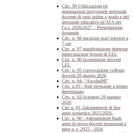
Circ. 99 Utilizzazioni ed
assegnazioni provvisorie personale
docente di ogni ordine e grado e del
personale educativo ed ATA per
l’a.s. 2026/2027 – Presentazione
domande
Circ. n. 98 spezzoni orari inferiori a
7 ore
Circ. n. 97 manifestazione interesse
partecipazione lezioni di LEL
Circ. n. 96 ricognizione docenti
LEL
Circ. n. 95 convocazione collegio
docenti 29 giugno 2026
Circ. n. 94- “AscoltaMI”
Circ. n.93 - ferie personale a tempo
determinato
Circ. n. 92-Sciopero 29 maggio
2026
Circ.n. 91-Adempimenti di fine
anno scolastico 2025/2026.
Circ. n. 90 - Adempimenti finali
anno di prova docenti neoassunti e
tutor a. s. 2025 - 2026