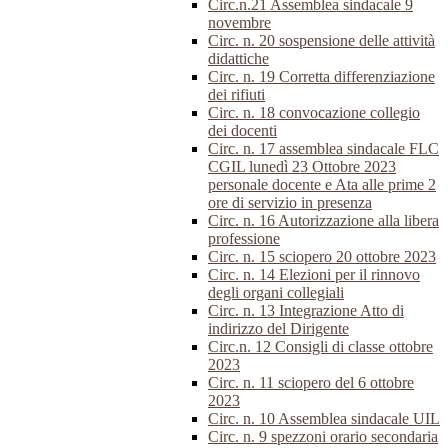
Circ.n.21 Assemblea sindacale 9
novembre
Circ. n. 20 sospensione delle attività
didattiche
Circ. n. 19 Corretta differenziazione
dei rifiuti
Circ. n. 18 convocazione collegio
dei docenti
Circ. n. 17 assemblea sindacale FLC
CGIL lunedì 23 Ottobre 2023
personale docente e Ata alle prime 2
ore di servizio in presenza
Circ. n. 16 Autorizzazione alla libera
professione
Circ. n. 15 sciopero 20 ottobre 2023
Circ. n. 14 Elezioni per il rinnovo
degli organi collegiali
Circ. n. 13 Integrazione Atto di
indirizzo del Dirigente
Circ.n. 12 Consigli di classe ottobre
2023
Circ. n. 11 sciopero del 6 ottobre
2023
Circ. n. 10 Assemblea sindacale UIL
Circ. n. 9 spezzoni orario secondaria