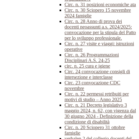
Circ. n. 31 posizioni economiche ata
Circ. n. 30 Sciopero 15 novembre
2024 famiglie
Circ. n. 28 Anno di prova dei
docenti neoassunti a.s. 2024/2025:
convocazione per la stipula del Patto
per lo sviluppo professionale.
Circ. n. 27 visite e viaggi: istruzioni
operative
Circ. n. 26 Programmazioni
Disciplinari A.S. 24-25
circ. n. 25 cura e igiene
Circ. 24 convocazione consigli di
intersezione e interclasse
Circ. 23 convocazione CDC
novembre
Circ. n. 22 permessi retribuiti per
motivi di studio – Anno 2025
Circ. n. 21 Decreto legislativo 3
maggio 2024, n. 62, con vigenza dal
30 giugno 2024 - Definizione della
condizione di disabilità
Circ. n. 20 Sciopero 31 ottobre
famiglie
verbalen.2 del collegio docenti del