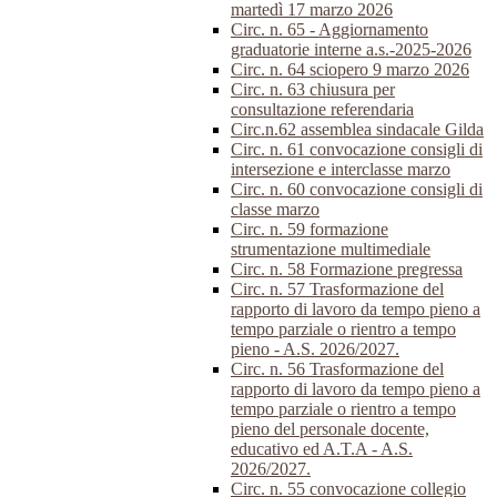
martedì 17 marzo 2026
Circ. n. 65 - Aggiornamento
graduatorie interne a.s.-2025-2026
Circ. n. 64 sciopero 9 marzo 2026
Circ. n. 63 chiusura per
consultazione referendaria
Circ.n.62 assemblea sindacale Gilda
Circ. n. 61 convocazione consigli di
intersezione e interclasse marzo
Circ. n. 60 convocazione consigli di
classe marzo
Circ. n. 59 formazione
strumentazione multimediale
Circ. n. 58 Formazione pregressa
Circ. n. 57 Trasformazione del
rapporto di lavoro da tempo pieno a
tempo parziale o rientro a tempo
pieno - A.S. 2026/2027.
Circ. n. 56 Trasformazione del
rapporto di lavoro da tempo pieno a
tempo parziale o rientro a tempo
pieno del personale docente,
educativo ed A.T.A - A.S.
2026/2027.
Circ. n. 55 convocazione collegio