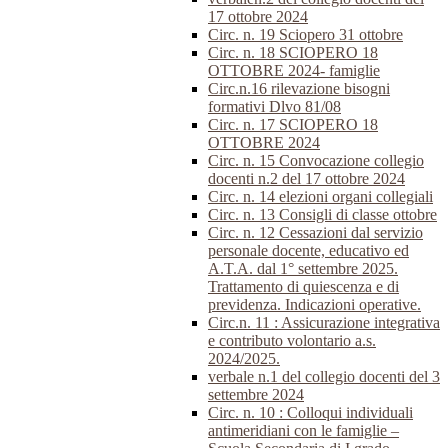
17 ottobre 2024
Circ. n. 19 Sciopero 31 ottobre
Circ. n. 18 SCIOPERO 18
OTTOBRE 2024- famiglie
Circ.n.16 rilevazione bisogni
formativi Dlvo 81/08
Circ. n. 17 SCIOPERO 18
OTTOBRE 2024
Circ. n. 15 Convocazione collegio
docenti n.2 del 17 ottobre 2024
Circ. n. 14 elezioni organi collegiali
Circ. n. 13 Consigli di classe ottobre
Circ. n. 12 Cessazioni dal servizio
personale docente, educativo ed
A.T.A. dal 1° settembre 2025.
Trattamento di quiescenza e di
previdenza. Indicazioni operative.
Circ.n. 11 : Assicurazione integrativa
e contributo volontario a.s.
2024/2025.
verbale n.1 del collegio docenti del 3
settembre 2024
Circ. n. 10 : Colloqui individuali
antimeridiani con le famiglie –