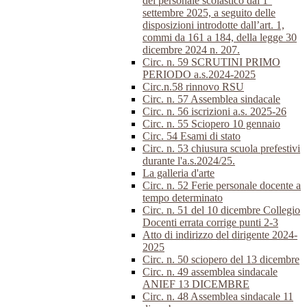
del personale scolastico dal 1°
settembre 2025, a seguito delle
disposizioni introdotte dall’art. 1,
commi da 161 a 184, della legge 30
dicembre 2024 n. 207.
Circ. n. 59 SCRUTINI PRIMO
PERIODO a.s.2024-2025
Circ.n.58 rinnovo RSU
Circ. n. 57 Assemblea sindacale
Circ. n. 56 iscrizioni a.s. 2025-26
Circ. n. 55 Sciopero 10 gennaio
Circ. 54 Esami di stato
Circ. n. 53 chiusura scuola prefestivi
durante l'a.s.2024/25.
La galleria d'arte
Circ. n. 52 Ferie personale docente a
tempo determinato
Circ. n. 51 del 10 dicembre Collegio
Docenti errata corrige punti 2-3
Atto di indirizzo del dirigente 2024-
2025
Circ. n. 50 sciopero del 13 dicembre
Circ. n. 49 assemblea sindacale
ANIEF 13 DICEMBRE
Circ. n. 48 Assemblea sindacale 11