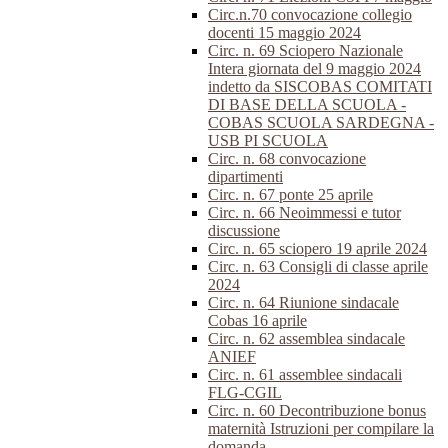
Circ.n.70 convocazione collegio
docenti 15 maggio 2024
Circ. n. 69 Sciopero Nazionale
Intera giornata del 9 maggio 2024
indetto da SISCOBAS COMITATI
DI BASE DELLA SCUOLA -
COBAS SCUOLA SARDEGNA -
USB PI SCUOLA
Circ. n. 68 convocazione
dipartimenti
Circ. n. 67 ponte 25 aprile
Circ. n. 66 Neoimmessi e tutor
discussione
Circ. n. 65 sciopero 19 aprile 2024
Circ. n. 63 Consigli di classe aprile
2024
Circ. n. 64 Riunione sindacale
Cobas 16 aprile
Circ. n. 62 assemblea sindacale
ANIEF
Circ. n. 61 assemblee sindacali
FLG-CGIL
Circ. n. 60 Decontribuzione bonus
maternità Istruzioni per compilare la
domanda