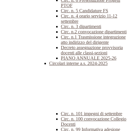
Circ. n. 6 Presentazione Progetti
PTOF
Circ. n. 5 Candidature FS
Circ. n. 4 orario servizio 11-12
settembre
Circ. n. 3 dipartimenti
Circ. n.2 convocazione dipartimenti
Circ. n.1 Trasmissione integrazione
atto indirizzo del dirigente
Decreto assegnazione provvisoria
docenti alle classi-sezioni
PIANO ANNUALE 2025-26
Circolari interne a.s. 2024-2025
Circ. n. 101 impegni di settembre
Circ. n. 100 convocazione Collegio
Docenti
Circ. n. 99 Informativa adesione