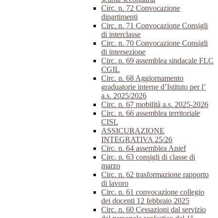
Circ. n. 72 Convocazione
dipartimenti
Circ. n. 71 Convocazione Consigli
di interclasse
Circ. n. 70 Convocazione Consigli
di intersezione
Circ. n. 69 assemblea sindacale FLC
CGIL
Circ. n. 68 Aggiornamento
graduatorie interne d’Istituto per l’
a.s. 2025/2026
Circ. n. 67 mobilità a.s. 2025-2026
Circ. n. 66 assemblea territoriale
CISL
ASSICURAZIONE
INTEGRATIVA 25/26
Circ. n. 64 assemblea Anief
Circ. n. 63 consigli di classe di
marzo
Circ. n. 62 trasformazione rapporto
di lavoro
Circ. n. 61 convocazione collegio
dei docenti 12 febbraio 2025
Circ. n. 60 Cessazioni dal servizio