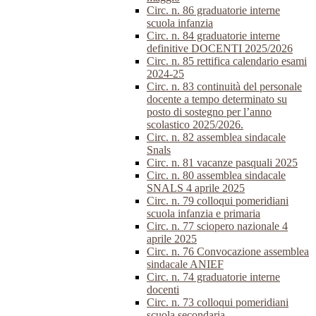
Circ. n. 86 graduatorie interne
scuola infanzia
Circ. n. 84 graduatorie interne
definitive DOCENTI 2025/2026
Circ. n. 85 rettifica calendario esami
2024-25
Circ. n. 83 continuità del personale
docente a tempo determinato su
posto di sostegno per l’anno
scolastico 2025/2026.
Circ. n. 82 assemblea sindacale
Snals
Circ. n. 81 vacanze pasquali 2025
Circ. n. 80 assemblea sindacale
SNALS 4 aprile 2025
Circ. n. 79 colloqui pomeridiani
scuola infanzia e primaria
Circ. n. 77 sciopero nazionale 4
aprile 2025
Circ. n. 76 Convocazione assemblea
sindacale ANIEF
Circ. n. 74 graduatorie interne
docenti
Circ. n. 73 colloqui pomeridiani
scuola secondaria