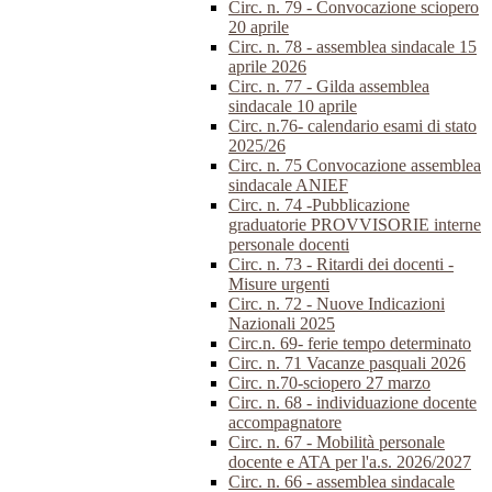
Circ. n. 79 - Convocazione sciopero
20 aprile
Circ. n. 78 - assemblea sindacale 15
aprile 2026
Circ. n. 77 - Gilda assemblea
sindacale 10 aprile
Circ. n.76- calendario esami di stato
2025/26
Circ. n. 75 Convocazione assemblea
sindacale ANIEF
Circ. n. 74 -Pubblicazione
graduatorie PROVVISORIE interne
personale docenti
Circ. n. 73 - Ritardi dei docenti -
Misure urgenti
Circ. n. 72 - Nuove Indicazioni
Nazionali 2025
Circ.n. 69- ferie tempo determinato
Circ. n. 71 Vacanze pasquali 2026
Circ. n.70-sciopero 27 marzo
Circ. n. 68 - individuazione docente
accompagnatore
Circ. n. 67 - Mobilità personale
docente e ATA per l'a.s. 2026/2027
Circ. n. 66 - assemblea sindacale