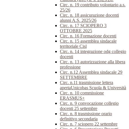
Circ. n. 19 contributo volontario a.s.
25/26
Circ. n. 18 assicurazione docenti
alunni A.S. 2025/26
Circ. n. 17 SCIOPERO 3
OTTOBRE 2025
Circ. n. 16 Formazione docenti
Circ. n. 15 assemblea sindacale
territoriale Cisl
Circ. n. 14 integrazione odg collegio
docenti
Circ. n. 13 autorizzazione alla libera
professione
Circ. n.12 Assemblea sindacale 29
SETTEMBRE
Circ. n.11 trasmissione lettera
apertaUnicobas Scuola & Università
Circ. n. 10 commissione
ERASMUS+
Circ. n. 9 convocazione collegio
docenti 25 settembre
Circ. n. 8 trasmissione orario
definitivo secondaria
Circ. n. 7 sciopero 22 settembre