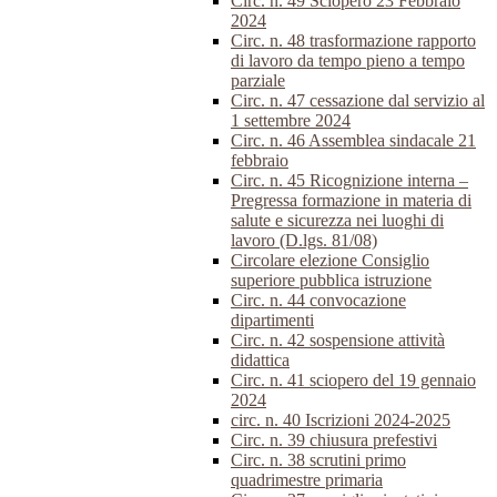
Circ. n. 49 Sciopero 23 Febbraio
2024
Circ. n. 48 trasformazione rapporto
di lavoro da tempo pieno a tempo
parziale
Circ. n. 47 cessazione dal servizio al
1 settembre 2024
Circ. n. 46 Assemblea sindacale 21
febbraio
Circ. n. 45 Ricognizione interna –
Pregressa formazione in materia di
salute e sicurezza nei luoghi di
lavoro (D.lgs. 81/08)
Circolare elezione Consiglio
superiore pubblica istruzione
Circ. n. 44 convocazione
dipartimenti
Circ. n. 42 sospensione attività
didattica
Circ. n. 41 sciopero del 19 gennaio
2024
circ. n. 40 Iscrizioni 2024-2025
Circ. n. 39 chiusura prefestivi
Circ. n. 38 scrutini primo
quadrimestre primaria