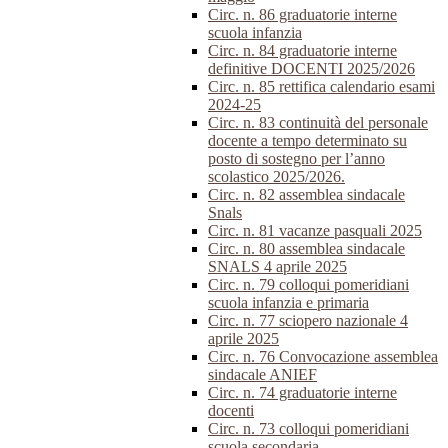
Circ. n. 86 graduatorie interne
scuola infanzia
Circ. n. 84 graduatorie interne
definitive DOCENTI 2025/2026
Circ. n. 85 rettifica calendario esami
2024-25
Circ. n. 83 continuità del personale
docente a tempo determinato su
posto di sostegno per l’anno
scolastico 2025/2026.
Circ. n. 82 assemblea sindacale
Snals
Circ. n. 81 vacanze pasquali 2025
Circ. n. 80 assemblea sindacale
SNALS 4 aprile 2025
Circ. n. 79 colloqui pomeridiani
scuola infanzia e primaria
Circ. n. 77 sciopero nazionale 4
aprile 2025
Circ. n. 76 Convocazione assemblea
sindacale ANIEF
Circ. n. 74 graduatorie interne
docenti
Circ. n. 73 colloqui pomeridiani
scuola secondaria