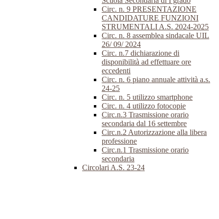
Scuola Secondaria di I grado
Circ. n. 9 PRESENTAZIONE
CANDIDATURE FUNZIONI
STRUMENTALI A.S. 2024-2025
Circ. n. 8 assemblea sindacale UIL
26/ 09/ 2024
Circ. n.7 dichiarazione di
disponibilità ad effettuare ore
eccedenti
Circ. n. 6 piano annuale attività a.s.
24-25
Circ. n. 5 utilizzo smartphone
Circ. n. 4 utilizzo fotocopie
Circ.n.3 Trasmissione orario
secondaria dal 16 settembre
Circ.n.2 Autorizzazione alla libera
professione
Circ.n.1 Trasmissione orario
secondaria
Circolari A.S. 23-24