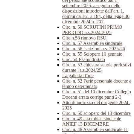
del personale scolastico dal 1°
settembre 2025, a seguito delle
disposizioni introdotte dall’art. 1,
commi da 161 a 184, della legge 30
dicembre 2024 n. 207.
Circ. n. 59 SCRUTINI PRIMO
PERIODO a.s.2024-2025
Circ.n.58 rinnovo RSU
Circ. n. 57 Assemblea sindacale
Circ. n. 56 iscrizioni a.s. 2025-26
Circ. n. 55 Sciopero 10 gennaio
Circ. 54 Esami di stato
Circ. n. 53 chiusura scuola prefestivi
durante l'a.s.2024/25.
La galleria d'arte
Circ. n. 52 Ferie personale docente a
tempo determinato
Circ. n. 51 del 10 dicembre Collegio
Docenti errata corrige punti 2-3
Atto di indirizzo del dirigente 2024-
2025
Circ. n. 50 sciopero del 13 dicembre
Circ. n. 49 assemblea sindacale
ANIEF 13 DICEMBRE
Circ. n. 48 Assemblea sindacale 11