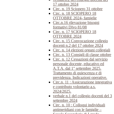
17 ottobre 2024
Circ. n. 19 Sciopero 31 ottobre
Circ. n. 18 SCIOPERO 18
OTTOBRE 2024- famiglie
Circ.n.16 rilevazione bisogni
formativi Dlvo 81/08
Circ. n. 17 SCIOPERO 18
OTTOBRE 2024
Circ. n. 15 Convocazione collegio
docenti n.2 del 17 ottobre 2024
Circ. n. 14 elezioni organi collegiali
Circ. n. 13 Consigli di classe ottobre
Circ. n. 12 Cessazioni dal servizio
personale docente, educativo ed
A.T.A. dal 1° settembre 2025.
Trattamento di quiescenza e di
previdenza. Indicazioni operative.
Circ.n. 11 : Assicurazione integrativa
e contributo volontario a.s.
2024/2025.
verbale n.1 del collegio docenti del 3
settembre 2024
Circ. n. 10 : Colloqui individuali
antimeridiani con le famiglie –