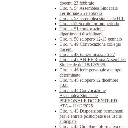
docenti 23 febbraio
Circ. n. 54 Assemblea Sindacale
Territoriale 25 Febbraio
Circ. n. 53 assemblea sindacale UIL
Circ. n.52 Scrutini primo periodo
Circ. n. 51 convocazione
dipartimenti disciplinari
Circ. n. 50 sciopero 12-13 gennaio
Circ. n. 49 Convocazione collegio
docenti
Circ. n. 48 iscrizioni a.s. 26-27
Circ. n. 47 ANIEF Roma Assemblea
Sindacale del 18/12/2025.
Circ. n. 46 ferie personale a tempo
determinato
Circ. n. 45 sciopero 12 dicembre
2025
Circ. n. 44 Convocazione
Assemblea Sindacale
PERSONALE DOCENTE ED
ATA – 11/12/2025
Circ. n. 43 Disposizioni permanenti
per le entrate posticipate e le uscite
anticipate
Circ. n. 42 Circolare informativa per