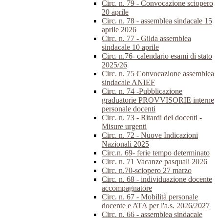
Circ. n. 79 - Convocazione sciopero
20 aprile
Circ. n. 78 - assemblea sindacale 15
aprile 2026
Circ. n. 77 - Gilda assemblea
sindacale 10 aprile
Circ. n.76- calendario esami di stato
2025/26
Circ. n. 75 Convocazione assemblea
sindacale ANIEF
Circ. n. 74 -Pubblicazione
graduatorie PROVVISORIE interne
personale docenti
Circ. n. 73 - Ritardi dei docenti -
Misure urgenti
Circ. n. 72 - Nuove Indicazioni
Nazionali 2025
Circ.n. 69- ferie tempo determinato
Circ. n. 71 Vacanze pasquali 2026
Circ. n.70-sciopero 27 marzo
Circ. n. 68 - individuazione docente
accompagnatore
Circ. n. 67 - Mobilità personale
docente e ATA per l'a.s. 2026/2027
Circ. n. 66 - assemblea sindacale