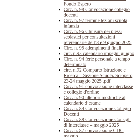
Fondo Espero
Circ. n. 98 Convocazione collegio
docenti
Circ. n. 97 termine lezioni scuola
infanzia
Circ. n. 96 Chiusura dei plessi
scolastici per consultazioni
referendarie dell’8 e 9 giugno 2025
Circ. n. 95 adempimenti finali
circ. n.93 calendario impegni giugno
Circ. n. 94 ferie personale a tempo
determinato
circ. n.92 Comparto Istruzione e
Ricerca – Sezione Scuola. Sciopero
23-24 maggio 2025 .pdf
Circ. n. 91 convocazione interclasse
e collegio d'ordine
Circ. n. 90 ulteriori modifiche al
calendario d’esame
Circ. n. 89 Convocazione Collegio
Docenti
Circ. n. 88 Convocazione Consigli
di Interclasse – maggio 2025
Circ. n. 87 convocazione CDC
maggio