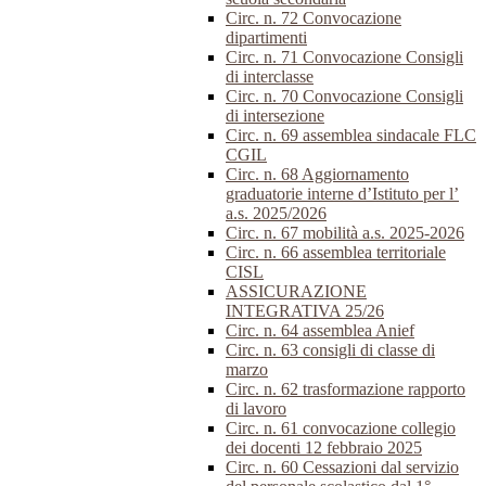
Circ. n. 72 Convocazione
dipartimenti
Circ. n. 71 Convocazione Consigli
di interclasse
Circ. n. 70 Convocazione Consigli
di intersezione
Circ. n. 69 assemblea sindacale FLC
CGIL
Circ. n. 68 Aggiornamento
graduatorie interne d’Istituto per l’
a.s. 2025/2026
Circ. n. 67 mobilità a.s. 2025-2026
Circ. n. 66 assemblea territoriale
CISL
ASSICURAZIONE
INTEGRATIVA 25/26
Circ. n. 64 assemblea Anief
Circ. n. 63 consigli di classe di
marzo
Circ. n. 62 trasformazione rapporto
di lavoro
Circ. n. 61 convocazione collegio
dei docenti 12 febbraio 2025
Circ. n. 60 Cessazioni dal servizio