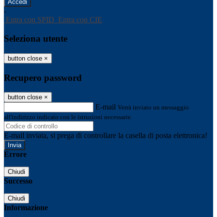
-
Entra con SPID
Entra con CIE
Seleziona utente
button close
×
Recupero password
button close
×
E-mail
Verrà inviato un messaggio
all'indirizzo indicato con le istruzioni necessarie.
E-mail inviata, si prega di controllare la casella di posta elettronica!
Errore
Chiudi
Successo
Chiudi
Informazione