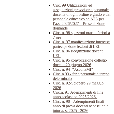
Circ. 99 Utilizzazioni ed
assegnazioni provvisorie personale
docente di ogni ordine e grado e del
personale educativo ed ATA per
l’a.s. 2026/2027 – Presentazione
domande
Circ. n. 98 spezzoni orari inferiori a
7 ore
Circ. n. 97 manifestazione interesse
partecipazione lezioni di LEL
Circ. n. 96 ricognizione docenti
LEL
Circ. n. 95 convocazione collegio
docenti 29 giugno 2026
Circ. n. 94- “AscoltaMI”
Circ. n.93 - ferie personale a tempo
determinato
Circ. n. 92-Sciopero 29 maggio
2026
Circ.n. 91-Adempimenti di fine
anno scolastico 2025/2026.
Circ. n. 90 - Adempimenti finali
anno di prova docenti neoassunti e
tutor a. s. 2025 - 2026