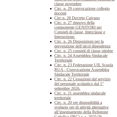
classe novembre
Circ. n. 29 convocazione collegio
docenti
Circ.n. 28 Decreto Caivano
Circ. n. 27 rinnovo della
componente GENITORI nei
Consigli di classe, Interclasse e
Intersezione.
Circ. n. 26 Disposizioni per la
prevenzione dell’alcol dipendenza
Circ. n. 25 consigli di classe ottobre
Circ. n. 24 Assemblea Sindacale
Territoriale
Circ. n. 23 Federazione UIL Scuola
RUA - Convocazione Assemblea
Sindacale Territoriale
Circ. n. 22 Cessazioni dal servizio
del personale scolastico dal 1°
settembre 2026.
Circ. n. 21 assemblea sindacale
territoriale
Circ. n. 20 ore disponibilità a
svolgere ore di attività alternative
all’insegnamento della Religione
Cattolica (IRC) a. s. 2025/26.