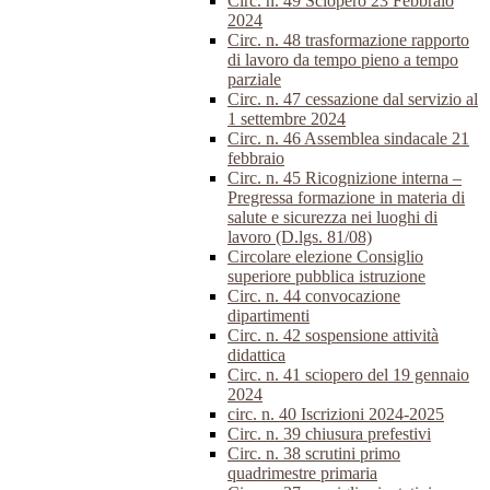
Circ. n. 49 Sciopero 23 Febbraio
2024
Circ. n. 48 trasformazione rapporto
di lavoro da tempo pieno a tempo
parziale
Circ. n. 47 cessazione dal servizio al
1 settembre 2024
Circ. n. 46 Assemblea sindacale 21
febbraio
Circ. n. 45 Ricognizione interna –
Pregressa formazione in materia di
salute e sicurezza nei luoghi di
lavoro (D.lgs. 81/08)
Circolare elezione Consiglio
superiore pubblica istruzione
Circ. n. 44 convocazione
dipartimenti
Circ. n. 42 sospensione attività
didattica
Circ. n. 41 sciopero del 19 gennaio
2024
circ. n. 40 Iscrizioni 2024-2025
Circ. n. 39 chiusura prefestivi
Circ. n. 38 scrutini primo
quadrimestre primaria