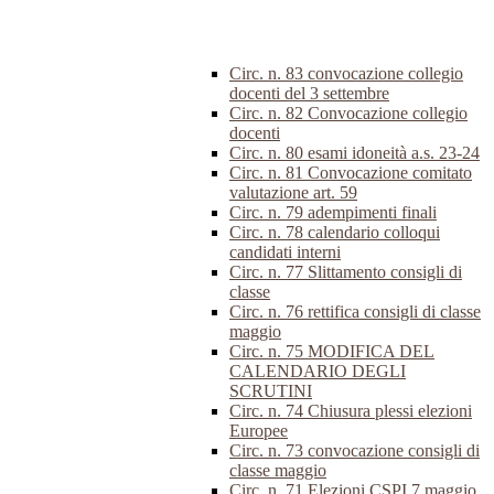
Circ. n. 83 convocazione collegio
docenti del 3 settembre
Circ. n. 82 Convocazione collegio
docenti
Circ. n. 80 esami idoneità a.s. 23-24
Circ. n. 81 Convocazione comitato
valutazione art. 59
Circ. n. 79 adempimenti finali
Circ. n. 78 calendario colloqui
candidati interni
Circ. n. 77 Slittamento consigli di
classe
Circ. n. 76 rettifica consigli di classe
maggio
Circ. n. 75 MODIFICA DEL
CALENDARIO DEGLI
SCRUTINI
Circ. n. 74 Chiusura plessi elezioni
Europee
Circ. n. 73 convocazione consigli di
classe maggio
Circ. n. 71 Elezioni CSPI 7 maggio