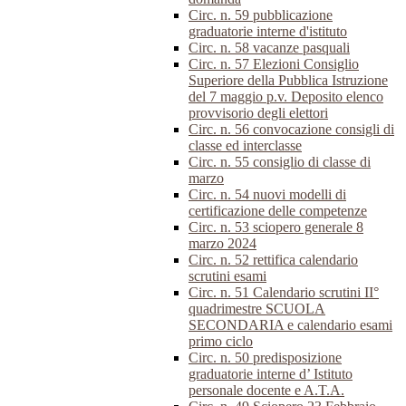
Circ. n. 59 pubblicazione
graduatorie interne d'istituto
Circ. n. 58 vacanze pasquali
Circ. n. 57 Elezioni Consiglio
Superiore della Pubblica Istruzione
del 7 maggio p.v. Deposito elenco
provvisorio degli elettori
Circ. n. 56 convocazione consigli di
classe ed interclasse
Circ. n. 55 consiglio di classe di
marzo
Circ. n. 54 nuovi modelli di
certificazione delle competenze
Circ. n. 53 sciopero generale 8
marzo 2024
Circ. n. 52 rettifica calendario
scrutini esami
Circ. n. 51 Calendario scrutini II°
quadrimestre SCUOLA
SECONDARIA e calendario esami
primo ciclo
Circ. n. 50 predisposizione
graduatorie interne d’ Istituto
personale docente e A.T.A.