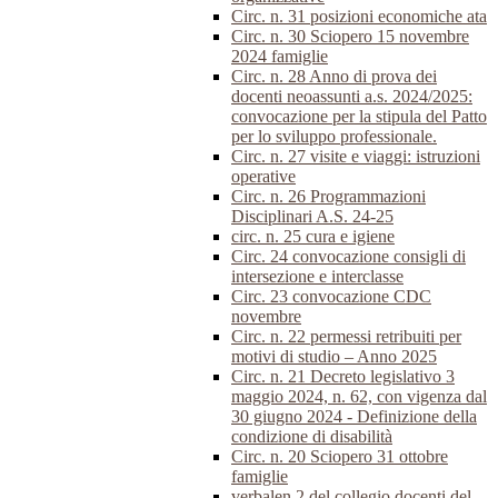
Circ. n. 31 posizioni economiche ata
Circ. n. 30 Sciopero 15 novembre
2024 famiglie
Circ. n. 28 Anno di prova dei
docenti neoassunti a.s. 2024/2025:
convocazione per la stipula del Patto
per lo sviluppo professionale.
Circ. n. 27 visite e viaggi: istruzioni
operative
Circ. n. 26 Programmazioni
Disciplinari A.S. 24-25
circ. n. 25 cura e igiene
Circ. 24 convocazione consigli di
intersezione e interclasse
Circ. 23 convocazione CDC
novembre
Circ. n. 22 permessi retribuiti per
motivi di studio – Anno 2025
Circ. n. 21 Decreto legislativo 3
maggio 2024, n. 62, con vigenza dal
30 giugno 2024 - Definizione della
condizione di disabilità
Circ. n. 20 Sciopero 31 ottobre
famiglie
verbalen.2 del collegio docenti del