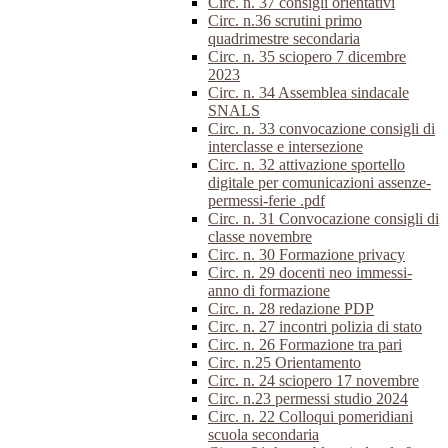
Circ. n. 37 consigli orientativi
Circ. n.36 scrutini primo
quadrimestre secondaria
Circ. n. 35 sciopero 7 dicembre
2023
Circ. n. 34 Assemblea sindacale
SNALS
Circ. n. 33 convocazione consigli di
interclasse e intersezione
Circ. n. 32 attivazione sportello
digitale per comunicazioni assenze-
permessi-ferie .pdf
Circ. n. 31 Convocazione consigli di
classe novembre
Circ. n. 30 Formazione privacy
Circ. n. 29 docenti neo immessi-
anno di formazione
Circ. n. 28 redazione PDP
Circ. n. 27 incontri polizia di stato
Circ. n. 26 Formazione tra pari
Circ. n.25 Orientamento
Circ. n. 24 sciopero 17 novembre
Circ. n.23 permessi studio 2024
Circ. n. 22 Colloqui pomeridiani
scuola secondaria