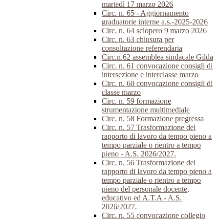
martedì 17 marzo 2026
Circ. n. 65 - Aggiornamento
graduatorie interne a.s.-2025-2026
Circ. n. 64 sciopero 9 marzo 2026
Circ. n. 63 chiusura per
consultazione referendaria
Circ.n.62 assemblea sindacale Gilda
Circ. n. 61 convocazione consigli di
intersezione e interclasse marzo
Circ. n. 60 convocazione consigli di
classe marzo
Circ. n. 59 formazione
strumentazione multimediale
Circ. n. 58 Formazione pregressa
Circ. n. 57 Trasformazione del
rapporto di lavoro da tempo pieno a
tempo parziale o rientro a tempo
pieno - A.S. 2026/2027.
Circ. n. 56 Trasformazione del
rapporto di lavoro da tempo pieno a
tempo parziale o rientro a tempo
pieno del personale docente,
educativo ed A.T.A - A.S.
2026/2027.
Circ. n. 55 convocazione collegio