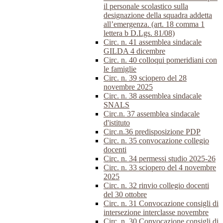
il personale scolastico sulla
designazione della squadra addetta
all’emergenza. (art. 18 comma 1
lettera b D.Lgs. 81/08)
Circ. n. 41 assemblea sindacale
GILDA 4 dicembre
Circ. n. 40 colloqui pomeridiani con
le famiglie
Circ. n. 39 sciopero del 28
novembre 2025
Circ. n. 38 assemblea sindacale
SNALS
Circ.n. 37 assemblea sindacale
d'istituto
Circ.n.36 predisposizione PDP
Circ. n. 35 convocazione collegio
docenti
Circ. n. 34 permessi studio 2025-26
Circ. n. 33 sciopero del 4 novembre
2025
Circ. n. 32 rinvio collegio docenti
del 30 ottobre
Circ. n. 31 Convocazione consigli di
intersezione interclasse novembre
Circ. n. 30 Convocazione consigli di