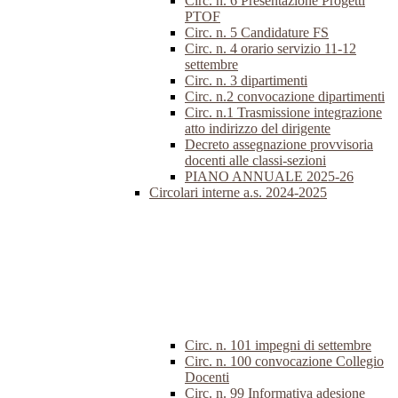
Circ. n. 6 Presentazione Progetti
PTOF
Circ. n. 5 Candidature FS
Circ. n. 4 orario servizio 11-12
settembre
Circ. n. 3 dipartimenti
Circ. n.2 convocazione dipartimenti
Circ. n.1 Trasmissione integrazione
atto indirizzo del dirigente
Decreto assegnazione provvisoria
docenti alle classi-sezioni
PIANO ANNUALE 2025-26
Circolari interne a.s. 2024-2025
Circ. n. 101 impegni di settembre
Circ. n. 100 convocazione Collegio
Docenti
Circ. n. 99 Informativa adesione