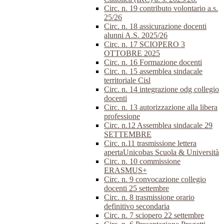
Circ. n. 19 contributo volontario a.s.
25/26
Circ. n. 18 assicurazione docenti
alunni A.S. 2025/26
Circ. n. 17 SCIOPERO 3
OTTOBRE 2025
Circ. n. 16 Formazione docenti
Circ. n. 15 assemblea sindacale
territoriale Cisl
Circ. n. 14 integrazione odg collegio
docenti
Circ. n. 13 autorizzazione alla libera
professione
Circ. n.12 Assemblea sindacale 29
SETTEMBRE
Circ. n.11 trasmissione lettera
apertaUnicobas Scuola & Università
Circ. n. 10 commissione
ERASMUS+
Circ. n. 9 convocazione collegio
docenti 25 settembre
Circ. n. 8 trasmissione orario
definitivo secondaria
Circ. n. 7 sciopero 22 settembre