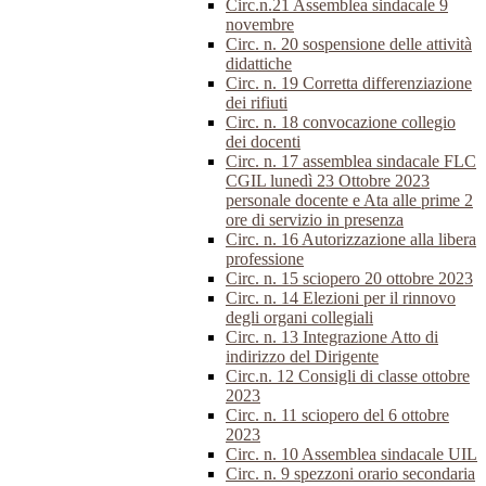
Circ.n.21 Assemblea sindacale 9
novembre
Circ. n. 20 sospensione delle attività
didattiche
Circ. n. 19 Corretta differenziazione
dei rifiuti
Circ. n. 18 convocazione collegio
dei docenti
Circ. n. 17 assemblea sindacale FLC
CGIL lunedì 23 Ottobre 2023
personale docente e Ata alle prime 2
ore di servizio in presenza
Circ. n. 16 Autorizzazione alla libera
professione
Circ. n. 15 sciopero 20 ottobre 2023
Circ. n. 14 Elezioni per il rinnovo
degli organi collegiali
Circ. n. 13 Integrazione Atto di
indirizzo del Dirigente
Circ.n. 12 Consigli di classe ottobre
2023
Circ. n. 11 sciopero del 6 ottobre
2023
Circ. n. 10 Assemblea sindacale UIL
Circ. n. 9 spezzoni orario secondaria