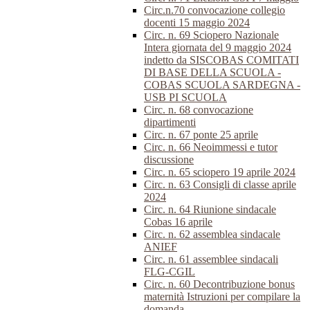
Circ.n.70 convocazione collegio
docenti 15 maggio 2024
Circ. n. 69 Sciopero Nazionale
Intera giornata del 9 maggio 2024
indetto da SISCOBAS COMITATI
DI BASE DELLA SCUOLA -
COBAS SCUOLA SARDEGNA -
USB PI SCUOLA
Circ. n. 68 convocazione
dipartimenti
Circ. n. 67 ponte 25 aprile
Circ. n. 66 Neoimmessi e tutor
discussione
Circ. n. 65 sciopero 19 aprile 2024
Circ. n. 63 Consigli di classe aprile
2024
Circ. n. 64 Riunione sindacale
Cobas 16 aprile
Circ. n. 62 assemblea sindacale
ANIEF
Circ. n. 61 assemblee sindacali
FLG-CGIL
Circ. n. 60 Decontribuzione bonus
maternità Istruzioni per compilare la
domanda