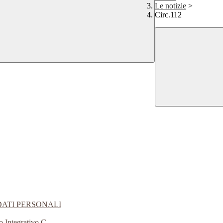
Le notizie
>
Circ.112
DATI PERSONALI
o Integrativo C