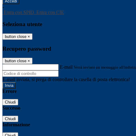
-
Entra con SPID
Entra con CIE
Seleziona utente
button close
×
Recupero password
button close
×
E-mail
Verrà inviato un messaggio all'indirizz
E-mail inviata, si prega di controllare la casella di posta elettronica!
Errore
Chiudi
Successo
Chiudi
Informazione
Chiudi