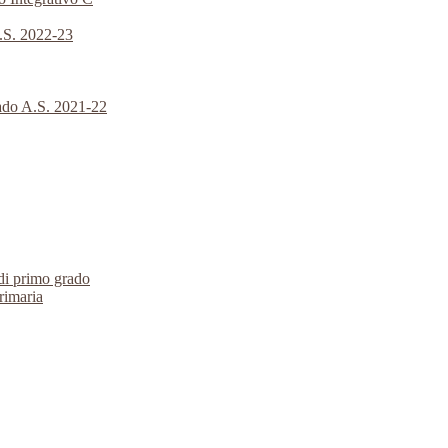
A.S. 2022-23
rado A.S. 2021-22
 di primo grado
primaria