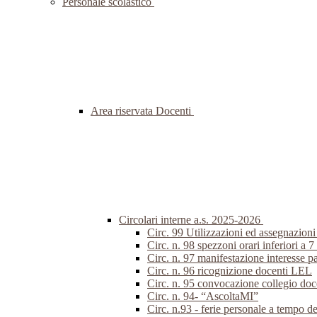
Personale scolastico
Area riservata Docenti
Circolari interne a.s. 2025-2026
Circ. 99 Utilizzazioni ed assegnazion
Circ. n. 98 spezzoni orari inferiori a 7
Circ. n. 97 manifestazione interesse p
Circ. n. 96 ricognizione docenti LEL
Circ. n. 95 convocazione collegio do
Circ. n. 94- “AscoltaMI”
Circ. n.93 - ferie personale a tempo d