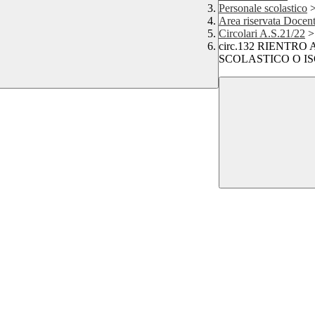
Personale scolastico
Area riservata Docent
Circolari A.S.21/22
>
circ.132 RIENTR
SCOLASTICO O ISOLA