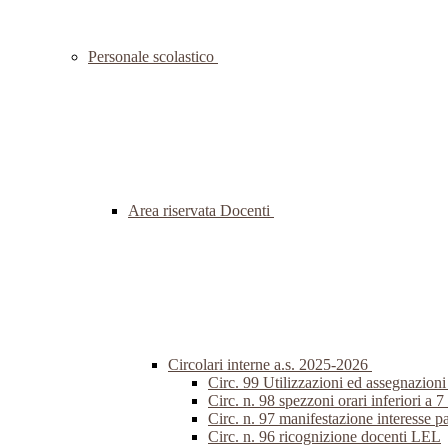
Personale scolastico
Area riservata Docenti
Circolari interne a.s. 2025-2026
Circ. 99 Utilizzazioni ed assegnazion
Circ. n. 98 spezzoni orari inferiori a 7
Circ. n. 97 manifestazione interesse p
Circ. n. 96 ricognizione docenti LEL