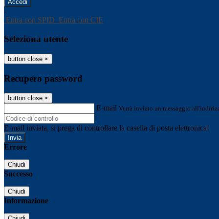
-
Entra con SPID
Entra con CIE
Seleziona utente
button close
×
Recupero password
button close
×
E-mail
Verrà inviato un messaggio all'indirizz
E-mail inviata, si prega di controllare la casella di posta elettronica!
Errore
Chiudi
Successo
Chiudi
Informazione
Chiudi