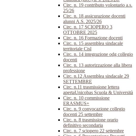
Circ. n. 19 contributo volontario a.s.
25/26
Circ. n. 18 assicurazione docenti
alunni A.S. 2025/26
Circ. n. 17 SCIOPERO 3
OTTOBRE 2025
Circ. n. 16 Formazione docenti
Circ. n. 15 assemblea sindacale
territoriale Cisl
Circ. n. 14 integrazione odg collegio
docenti
Circ. n. 13 autorizzazione alla libera
professione
Circ. n.12 Assemblea sindacale 29
SETTEMBRE
Circ. n.11 trasmissione lettera
apertaUnicobas Scuola & Università
Circ. n. 10 commissione
ERASMUS+
Circ. n. 9 convocazione collegio
docenti 25 settembre
Circ. n. 8 trasmissione orario
definitivo secondaria
Circ. n. 7 sciopero 22 settembre