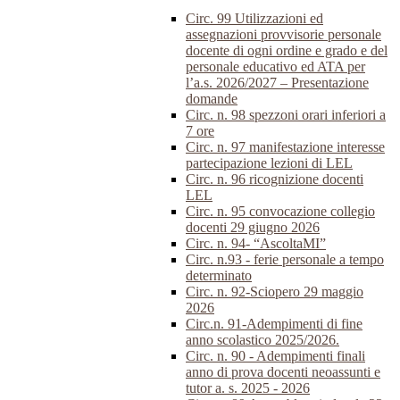
Circ. 99 Utilizzazioni ed
assegnazioni provvisorie personale
docente di ogni ordine e grado e del
personale educativo ed ATA per
l’a.s. 2026/2027 – Presentazione
domande
Circ. n. 98 spezzoni orari inferiori a
7 ore
Circ. n. 97 manifestazione interesse
partecipazione lezioni di LEL
Circ. n. 96 ricognizione docenti
LEL
Circ. n. 95 convocazione collegio
docenti 29 giugno 2026
Circ. n. 94- “AscoltaMI”
Circ. n.93 - ferie personale a tempo
determinato
Circ. n. 92-Sciopero 29 maggio
2026
Circ.n. 91-Adempimenti di fine
anno scolastico 2025/2026.
Circ. n. 90 - Adempimenti finali
anno di prova docenti neoassunti e
tutor a. s. 2025 - 2026