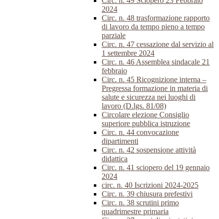
Circ. n. 49 Sciopero 23 Febbraio
2024
Circ. n. 48 trasformazione rapporto
di lavoro da tempo pieno a tempo
parziale
Circ. n. 47 cessazione dal servizio al
1 settembre 2024
Circ. n. 46 Assemblea sindacale 21
febbraio
Circ. n. 45 Ricognizione interna –
Pregressa formazione in materia di
salute e sicurezza nei luoghi di
lavoro (D.lgs. 81/08)
Circolare elezione Consiglio
superiore pubblica istruzione
Circ. n. 44 convocazione
dipartimenti
Circ. n. 42 sospensione attività
didattica
Circ. n. 41 sciopero del 19 gennaio
2024
circ. n. 40 Iscrizioni 2024-2025
Circ. n. 39 chiusura prefestivi
Circ. n. 38 scrutini primo
quadrimestre primaria