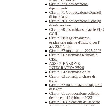
Circ. n. 72 Convocazione
dipartimenti
Circ. n. 71 Convocazione Consigli
di interclasse
Circ. n. 70 Convocazione Consigli
di intersezione
Circ. n. 69 assemblea sindacale FLC
CGIL
Circ. n. 68 Aggiornamento
graduatorie interne d’Istituto per l’
a.s. 2025/2026
Circ. n. 67 mobilità a.s. 2025-2026
Circ. n. 66 assemblea territoriale
CISL
ASSICURAZIONE
INTEGRATIVA 25/26
Circ. n. 64 assemblea Anief
Circ. n. 63 consigli di classe di
marzo
Circ. n. 62 trasformazione rapporto
di lavoro
Circ. n. 61 convocazione collegio
dei docenti 12 febbraio 2025
Circ. n. 60 Cessazioni dal servizio