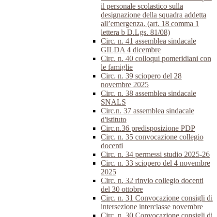
il personale scolastico sulla
designazione della squadra addetta
all’emergenza. (art. 18 comma 1
lettera b D.Lgs. 81/08)
Circ. n. 41 assemblea sindacale
GILDA 4 dicembre
Circ. n. 40 colloqui pomeridiani con
le famiglie
Circ. n. 39 sciopero del 28
novembre 2025
Circ. n. 38 assemblea sindacale
SNALS
Circ.n. 37 assemblea sindacale
d'istituto
Circ.n.36 predisposizione PDP
Circ. n. 35 convocazione collegio
docenti
Circ. n. 34 permessi studio 2025-26
Circ. n. 33 sciopero del 4 novembre
2025
Circ. n. 32 rinvio collegio docenti
del 30 ottobre
Circ. n. 31 Convocazione consigli di
intersezione interclasse novembre
Circ. n. 30 Convocazione consigli di