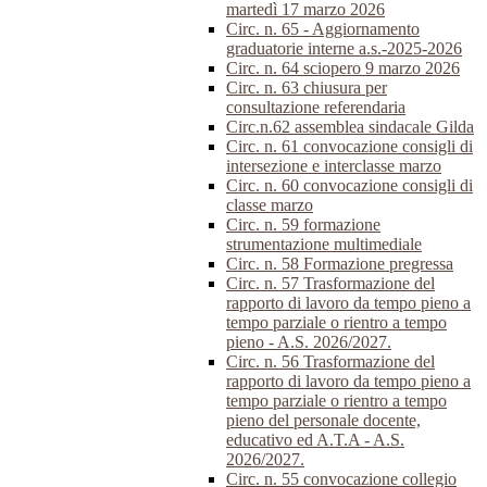
martedì 17 marzo 2026
Circ. n. 65 - Aggiornamento
graduatorie interne a.s.-2025-2026
Circ. n. 64 sciopero 9 marzo 2026
Circ. n. 63 chiusura per
consultazione referendaria
Circ.n.62 assemblea sindacale Gilda
Circ. n. 61 convocazione consigli di
intersezione e interclasse marzo
Circ. n. 60 convocazione consigli di
classe marzo
Circ. n. 59 formazione
strumentazione multimediale
Circ. n. 58 Formazione pregressa
Circ. n. 57 Trasformazione del
rapporto di lavoro da tempo pieno a
tempo parziale o rientro a tempo
pieno - A.S. 2026/2027.
Circ. n. 56 Trasformazione del
rapporto di lavoro da tempo pieno a
tempo parziale o rientro a tempo
pieno del personale docente,
educativo ed A.T.A - A.S.
2026/2027.
Circ. n. 55 convocazione collegio