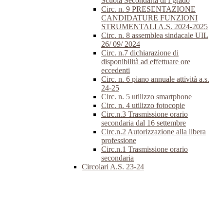
Scuola Secondaria di I grado
Circ. n. 9 PRESENTAZIONE
CANDIDATURE FUNZIONI
STRUMENTALI A.S. 2024-2025
Circ. n. 8 assemblea sindacale UIL
26/ 09/ 2024
Circ. n.7 dichiarazione di
disponibilità ad effettuare ore
eccedenti
Circ. n. 6 piano annuale attività a.s.
24-25
Circ. n. 5 utilizzo smartphone
Circ. n. 4 utilizzo fotocopie
Circ.n.3 Trasmissione orario
secondaria dal 16 settembre
Circ.n.2 Autorizzazione alla libera
professione
Circ.n.1 Trasmissione orario
secondaria
Circolari A.S. 23-24