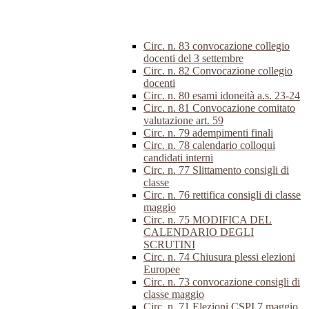
Circ. n. 83 convocazione collegio
docenti del 3 settembre
Circ. n. 82 Convocazione collegio
docenti
Circ. n. 80 esami idoneità a.s. 23-24
Circ. n. 81 Convocazione comitato
valutazione art. 59
Circ. n. 79 adempimenti finali
Circ. n. 78 calendario colloqui
candidati interni
Circ. n. 77 Slittamento consigli di
classe
Circ. n. 76 rettifica consigli di classe
maggio
Circ. n. 75 MODIFICA DEL
CALENDARIO DEGLI
SCRUTINI
Circ. n. 74 Chiusura plessi elezioni
Europee
Circ. n. 73 convocazione consigli di
classe maggio
Circ. n. 71 Elezioni CSPI 7 maggio