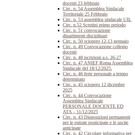
docenti 23 febbraio
Circ. n. 54 Assemblea Sindacale
Territoriale 25 Febbraio
Circ. n. 53 assemblea sindacale UIL
Circ. n.52 Scrutini primo periodo
Circ. n. 51 convocazione
dipartimenti disciplinari
Circ. n. 50 sciopero 12-13 gennaio
Circ. n. 49 Convocazione collegio
docenti
Circ. n. 48 iscrizioni a.s. 26-27
Circ. n. 47 ANIEF Roma Assemblea
Sindacale del 18/12/2025.
Circ. n. 46 ferie personale a tempo
determinato
Circ. n. 45 sciopero 12 dicembre
2025
Circ. n. 44 Convocazione
Assemblea Sindacale
PERSONALE DOCENTE ED
ATA – 11/12/2025
Circ. n. 43 Disposizioni permanenti
per le entrate posticipate e le uscite
anticipate
Circ. n. 42 Circolare informativa per