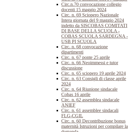
Circ.n.70 convocazione collegio
docenti 15 maggio 2024
Circ. n. 69 Sciopero Nazionale
Intera giornata del 9 maggio 2024
indetto da SISCOBAS COMITATI
DI BASE DELLA SCUOLA -
COBAS SCUOLA SARDEGNA -
USB PI SCUOLA
Circ. n. 68 convocazione
dipartimenti
Circ. n. 67 ponte 25 aprile
Circ. n. 66 Neoimmessi e tutor
discussione
Circ. n. 65 sciopero 19 aprile 2024
Circ. n. 63 Consigli di classe aprile
2024
Circ. n. 64 Riunione sindacale
Cobas 16 aprile
Circ. n. 62 assemblea sindacale
ANIEF
Circ. n. 61 assemblee sindacali
FLG-CGIL
Circ. n. 60 Decontribuzione bonus
maternità Istruzioni per compilare la
domanda