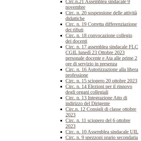
Circ.n.21 Assemblea sindacale 9
novembre
Circ. n. 20 sospensione delle attività
didattiche
Circ. n. 19 Corretta differenziazione
dei rifiuti
Circ. n. 18 convocazione collegio
dei docenti
Circ. n. 17 assemblea sindacale FLC
CGIL lunedì 23 Ottobre 2023
personale docente e Ata alle prime 2
ore di servizio in presenza
Circ. n. 16 Autorizzazione alla libera
professione
Circ. n. 15 sciopero 20 ottobre 2023
Circ. n. 14 Elezioni per il rinnovo
degli organi collegiali
Circ. n. 13 Integrazione Atto di
indirizzo del Dirigente
Circ.n. 12 Consigli di classe ottobre
2023
Circ. n. 11 sciopero del 6 ottobre
2023
Circ. n. 10 Assemblea sindacale UIL
Circ. n. 9 spezzoni orario secondaria