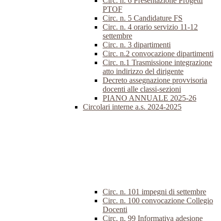
Circ. n. 6 Presentazione Progetti
PTOF
Circ. n. 5 Candidature FS
Circ. n. 4 orario servizio 11-12
settembre
Circ. n. 3 dipartimenti
Circ. n.2 convocazione dipartimenti
Circ. n.1 Trasmissione integrazione
atto indirizzo del dirigente
Decreto assegnazione provvisoria
docenti alle classi-sezioni
PIANO ANNUALE 2025-26
Circolari interne a.s. 2024-2025
Circ. n. 101 impegni di settembre
Circ. n. 100 convocazione Collegio
Docenti
Circ. n. 99 Informativa adesione