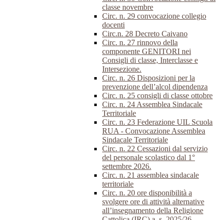
classe novembre
Circ. n. 29 convocazione collegio
docenti
Circ.n. 28 Decreto Caivano
Circ. n. 27 rinnovo della
componente GENITORI nei
Consigli di classe, Interclasse e
Intersezione.
Circ. n. 26 Disposizioni per la
prevenzione dell’alcol dipendenza
Circ. n. 25 consigli di classe ottobre
Circ. n. 24 Assemblea Sindacale
Territoriale
Circ. n. 23 Federazione UIL Scuola
RUA - Convocazione Assemblea
Sindacale Territoriale
Circ. n. 22 Cessazioni dal servizio
del personale scolastico dal 1°
settembre 2026.
Circ. n. 21 assemblea sindacale
territoriale
Circ. n. 20 ore disponibilità a
svolgere ore di attività alternative
all’insegnamento della Religione
Cattolica (IRC) a. s. 2025/26.