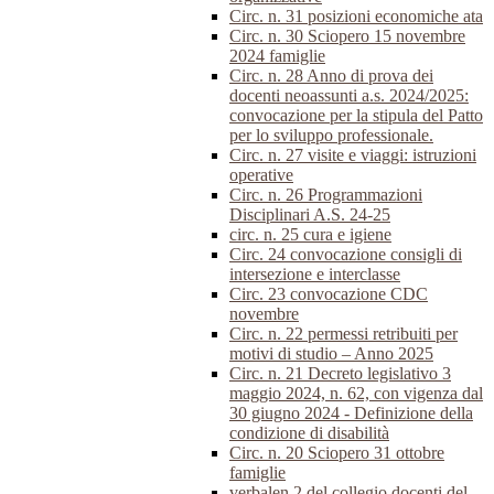
Circ. n. 31 posizioni economiche ata
Circ. n. 30 Sciopero 15 novembre
2024 famiglie
Circ. n. 28 Anno di prova dei
docenti neoassunti a.s. 2024/2025:
convocazione per la stipula del Patto
per lo sviluppo professionale.
Circ. n. 27 visite e viaggi: istruzioni
operative
Circ. n. 26 Programmazioni
Disciplinari A.S. 24-25
circ. n. 25 cura e igiene
Circ. 24 convocazione consigli di
intersezione e interclasse
Circ. 23 convocazione CDC
novembre
Circ. n. 22 permessi retribuiti per
motivi di studio – Anno 2025
Circ. n. 21 Decreto legislativo 3
maggio 2024, n. 62, con vigenza dal
30 giugno 2024 - Definizione della
condizione di disabilità
Circ. n. 20 Sciopero 31 ottobre
famiglie
verbalen.2 del collegio docenti del