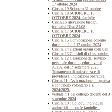
17 ottobre 2024
Circ. n. 19 Sciopero 31 ottobre
Circ. n. 18 SCIOPERO 18
OTTOBRE 2024- famiglie
Circ.n.16 rilevazione bisogni
formativi Dlvo 81/08
Circ. n. 17 SCIOPERO 18
OTTOBRE 2024
Circ. n. 15 Convocazione collegio
docenti n.2 del 17 ottobre 2024
Circ. n. 14 elezioni organi collegiali
Circ. n. 13 Consigli di classe ottobre
Circ. n. 12 Cessazioni dal servizio
personale docente, educativo ed
A.T.A. dal 1° settembre 2025.
Trattamento di quiescenza e di
previdenza. Indicazioni operative.
Circ.n. 11 : Assicurazione integrativa
e contributo volontario a.s.
2024/2025.
verbale n.1 del collegio docenti del 3
settembre 2024
Circ. n. 10 : Colloqui individuali
antimeridiani con le famiglie –