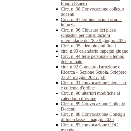
Fondo Espero
Circ. n. 98 Convocazione collegio
docenti
Circ. n. 97 termine lezioni scuola
infanzia
Circ. n. 96 Chiusura dei plessi
scolastici per consultazioni
referendarie dell’8 e 9 giugno 2025
Circ. n. 95 adempimenti finali
circ. n.93 calendario impegni giugno
Circ. n. 94 ferie personale a tempo
determinato
circ. n.92 Comparto Istruzione e
Ricerca – Sezione Scuola. Sciopero
23-24 maggio 2025 .pdf
Circ. n. 91 convocazione interclasse
e collegio d'ordine
Circ. n. 90 ulteriori modifiche al
calendario d’esame
Circ. n. 89 Convocazione Collegio
Docenti
Circ. n. 88 Convocazione Consigli
di Interclasse – maggio 2025
Circ. n. 87 convocazione CDC
maggio