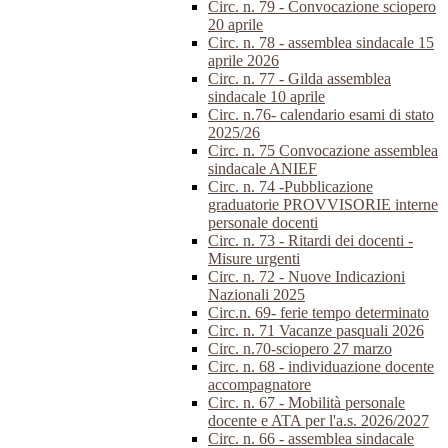
Circ. n. 79 - Convocazione sciopero
20 aprile
Circ. n. 78 - assemblea sindacale 15
aprile 2026
Circ. n. 77 - Gilda assemblea
sindacale 10 aprile
Circ. n.76- calendario esami di stato
2025/26
Circ. n. 75 Convocazione assemblea
sindacale ANIEF
Circ. n. 74 -Pubblicazione
graduatorie PROVVISORIE interne
personale docenti
Circ. n. 73 - Ritardi dei docenti -
Misure urgenti
Circ. n. 72 - Nuove Indicazioni
Nazionali 2025
Circ.n. 69- ferie tempo determinato
Circ. n. 71 Vacanze pasquali 2026
Circ. n.70-sciopero 27 marzo
Circ. n. 68 - individuazione docente
accompagnatore
Circ. n. 67 - Mobilità personale
docente e ATA per l'a.s. 2026/2027
Circ. n. 66 - assemblea sindacale