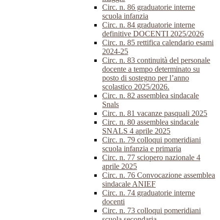
Circ. n. 86 graduatorie interne
scuola infanzia
Circ. n. 84 graduatorie interne
definitive DOCENTI 2025/2026
Circ. n. 85 rettifica calendario esami
2024-25
Circ. n. 83 continuità del personale
docente a tempo determinato su
posto di sostegno per l’anno
scolastico 2025/2026.
Circ. n. 82 assemblea sindacale
Snals
Circ. n. 81 vacanze pasquali 2025
Circ. n. 80 assemblea sindacale
SNALS 4 aprile 2025
Circ. n. 79 colloqui pomeridiani
scuola infanzia e primaria
Circ. n. 77 sciopero nazionale 4
aprile 2025
Circ. n. 76 Convocazione assemblea
sindacale ANIEF
Circ. n. 74 graduatorie interne
docenti
Circ. n. 73 colloqui pomeridiani
scuola secondaria