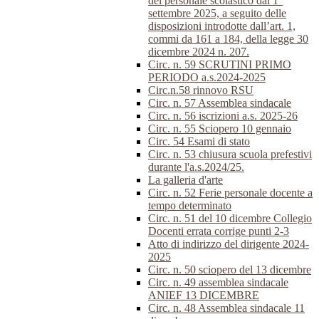
del personale scolastico dal 1°
settembre 2025, a seguito delle
disposizioni introdotte dall’art. 1,
commi da 161 a 184, della legge 30
dicembre 2024 n. 207.
Circ. n. 59 SCRUTINI PRIMO
PERIODO a.s.2024-2025
Circ.n.58 rinnovo RSU
Circ. n. 57 Assemblea sindacale
Circ. n. 56 iscrizioni a.s. 2025-26
Circ. n. 55 Sciopero 10 gennaio
Circ. 54 Esami di stato
Circ. n. 53 chiusura scuola prefestivi
durante l'a.s.2024/25.
La galleria d'arte
Circ. n. 52 Ferie personale docente a
tempo determinato
Circ. n. 51 del 10 dicembre Collegio
Docenti errata corrige punti 2-3
Atto di indirizzo del dirigente 2024-
2025
Circ. n. 50 sciopero del 13 dicembre
Circ. n. 49 assemblea sindacale
ANIEF 13 DICEMBRE
Circ. n. 48 Assemblea sindacale 11