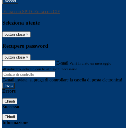
-
Entra con SPID
Entra con CIE
Seleziona utente
button close
×
Recupero password
button close
×
E-mail
Verrà inviato un messaggio
all'indirizzo indicato con le istruzioni necessarie.
E-mail inviata, si prega di controllare la casella di posta elettronica!
Errore
Chiudi
Successo
Chiudi
Informazione