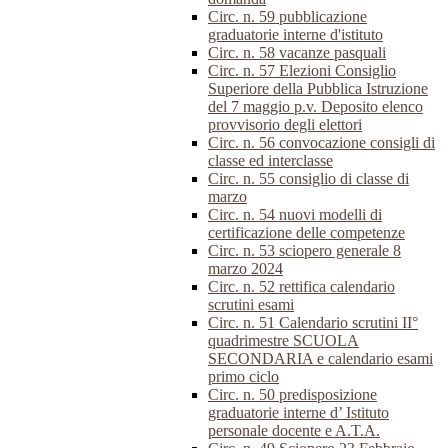
Circ. n. 59 pubblicazione
graduatorie interne d'istituto
Circ. n. 58 vacanze pasquali
Circ. n. 57 Elezioni Consiglio
Superiore della Pubblica Istruzione
del 7 maggio p.v. Deposito elenco
provvisorio degli elettori
Circ. n. 56 convocazione consigli di
classe ed interclasse
Circ. n. 55 consiglio di classe di
marzo
Circ. n. 54 nuovi modelli di
certificazione delle competenze
Circ. n. 53 sciopero generale 8
marzo 2024
Circ. n. 52 rettifica calendario
scrutini esami
Circ. n. 51 Calendario scrutini II°
quadrimestre SCUOLA
SECONDARIA e calendario esami
primo ciclo
Circ. n. 50 predisposizione
graduatorie interne d’ Istituto
personale docente e A.T.A.