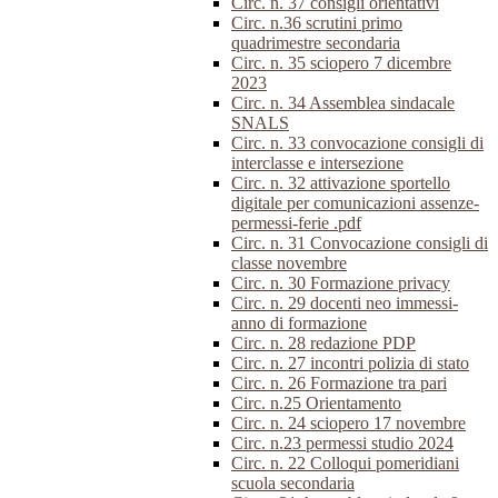
Circ. n. 37 consigli orientativi
Circ. n.36 scrutini primo
quadrimestre secondaria
Circ. n. 35 sciopero 7 dicembre
2023
Circ. n. 34 Assemblea sindacale
SNALS
Circ. n. 33 convocazione consigli di
interclasse e intersezione
Circ. n. 32 attivazione sportello
digitale per comunicazioni assenze-
permessi-ferie .pdf
Circ. n. 31 Convocazione consigli di
classe novembre
Circ. n. 30 Formazione privacy
Circ. n. 29 docenti neo immessi-
anno di formazione
Circ. n. 28 redazione PDP
Circ. n. 27 incontri polizia di stato
Circ. n. 26 Formazione tra pari
Circ. n.25 Orientamento
Circ. n. 24 sciopero 17 novembre
Circ. n.23 permessi studio 2024
Circ. n. 22 Colloqui pomeridiani
scuola secondaria