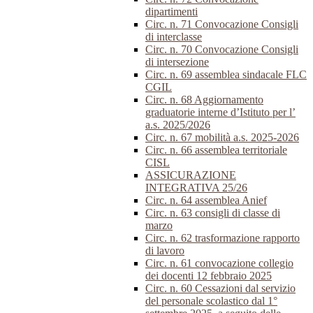
dipartimenti
Circ. n. 71 Convocazione Consigli
di interclasse
Circ. n. 70 Convocazione Consigli
di intersezione
Circ. n. 69 assemblea sindacale FLC
CGIL
Circ. n. 68 Aggiornamento
graduatorie interne d’Istituto per l’
a.s. 2025/2026
Circ. n. 67 mobilità a.s. 2025-2026
Circ. n. 66 assemblea territoriale
CISL
ASSICURAZIONE
INTEGRATIVA 25/26
Circ. n. 64 assemblea Anief
Circ. n. 63 consigli di classe di
marzo
Circ. n. 62 trasformazione rapporto
di lavoro
Circ. n. 61 convocazione collegio
dei docenti 12 febbraio 2025
Circ. n. 60 Cessazioni dal servizio
del personale scolastico dal 1°