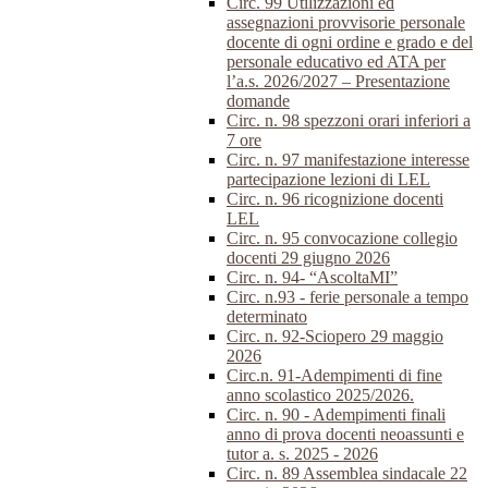
Circ. 99 Utilizzazioni ed
assegnazioni provvisorie personale
docente di ogni ordine e grado e del
personale educativo ed ATA per
l’a.s. 2026/2027 – Presentazione
domande
Circ. n. 98 spezzoni orari inferiori a
7 ore
Circ. n. 97 manifestazione interesse
partecipazione lezioni di LEL
Circ. n. 96 ricognizione docenti
LEL
Circ. n. 95 convocazione collegio
docenti 29 giugno 2026
Circ. n. 94- “AscoltaMI”
Circ. n.93 - ferie personale a tempo
determinato
Circ. n. 92-Sciopero 29 maggio
2026
Circ.n. 91-Adempimenti di fine
anno scolastico 2025/2026.
Circ. n. 90 - Adempimenti finali
anno di prova docenti neoassunti e
tutor a. s. 2025 - 2026
Circ. n. 89 Assemblea sindacale 22