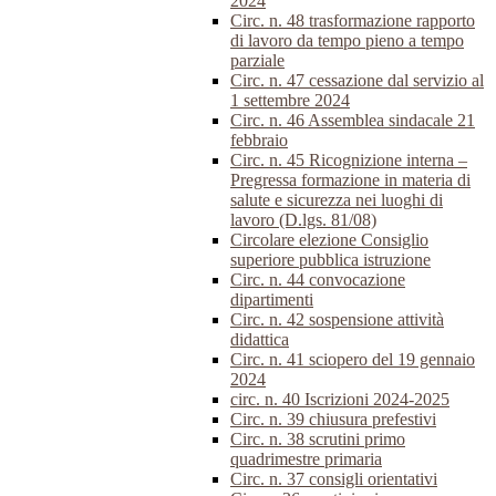
2024
Circ. n. 48 trasformazione rapporto
di lavoro da tempo pieno a tempo
parziale
Circ. n. 47 cessazione dal servizio al
1 settembre 2024
Circ. n. 46 Assemblea sindacale 21
febbraio
Circ. n. 45 Ricognizione interna –
Pregressa formazione in materia di
salute e sicurezza nei luoghi di
lavoro (D.lgs. 81/08)
Circolare elezione Consiglio
superiore pubblica istruzione
Circ. n. 44 convocazione
dipartimenti
Circ. n. 42 sospensione attività
didattica
Circ. n. 41 sciopero del 19 gennaio
2024
circ. n. 40 Iscrizioni 2024-2025
Circ. n. 39 chiusura prefestivi
Circ. n. 38 scrutini primo
quadrimestre primaria
Circ. n. 37 consigli orientativi