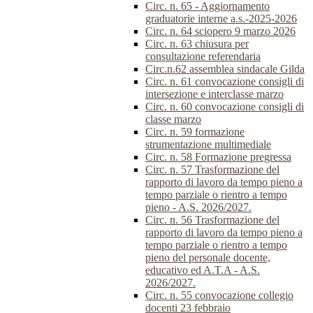
Circ. n. 65 - Aggiornamento
graduatorie interne a.s.-2025-2026
Circ. n. 64 sciopero 9 marzo 2026
Circ. n. 63 chiusura per
consultazione referendaria
Circ.n.62 assemblea sindacale Gilda
Circ. n. 61 convocazione consigli di
intersezione e interclasse marzo
Circ. n. 60 convocazione consigli di
classe marzo
Circ. n. 59 formazione
strumentazione multimediale
Circ. n. 58 Formazione pregressa
Circ. n. 57 Trasformazione del
rapporto di lavoro da tempo pieno a
tempo parziale o rientro a tempo
pieno - A.S. 2026/2027.
Circ. n. 56 Trasformazione del
rapporto di lavoro da tempo pieno a
tempo parziale o rientro a tempo
pieno del personale docente,
educativo ed A.T.A - A.S.
2026/2027.
Circ. n. 55 convocazione collegio
docenti 23 febbraio