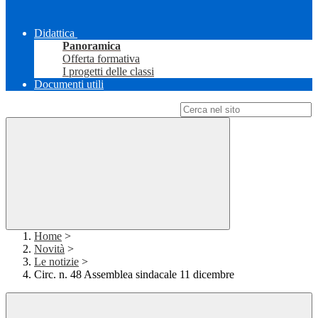
Didattica
Panoramica
Offerta formativa
I progetti delle classi
Documenti utili
Campo di ricerca per le pagine del sito
Home
>
Novità
>
Le notizie
>
Circ. n. 48 Assemblea sindacale 11 dicembre