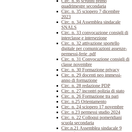
Circ. n.36 scrutini primo
quadrimestre secondaria
Circ. n. 35 sciopero 7 dicembre
2023
Circ. n. 34 Assemblea sindacale
SNALS
Circ. n. 33 convocazione consigli di
interclasse e intersezione
Circ. n. 32 attivazione sportello
digitale per comunicazioni assenze-
permessi-ferie .pdf
Circ. n. 31 Convocazione consigli di
classe novembre
Circ. n. 30 Formazione privacy
Circ. n. 29 docenti neo immessi-
anno di formazione
Circ. n. 28 redazione PDP
Circ. n. 27 incontri polizia di stato
Circ. n. 26 Formazione tra pari
Circ. n.25 Orientamento
Circ. n. 24 sciopero 17 novembre
Circ. n.23 permessi studio 2024
Circ. n. 22 Colloqui pomeridiani
scuola secondaria
Circ.n.21 Assemblea sindacale 9