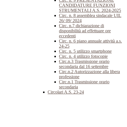
Circ. n. 9 PRESENTAZIONE
CANDIDATURE FUNZIONI
STRUMENTALI A.S. 2024-2025
Circ. n. 8 assemblea sindacale UIL
26/ 09/ 2024
Circ. n.7 dichiarazione di
disponibilità ad effettuare ore
eccedenti
Circ. n. 6 piano annuale attività a.s.
24-25
Circ. n. 5 utilizzo smartphone
Circ. n. 4 utilizzo fotocopie
Circ.n.3 Trasmissione orario
secondaria dal 16 settembre
Circ.n.2 Autorizzazione alla libera
professione
Circ.n.1 Trasmissione orario
secondaria
Circolari A.S. 23-24