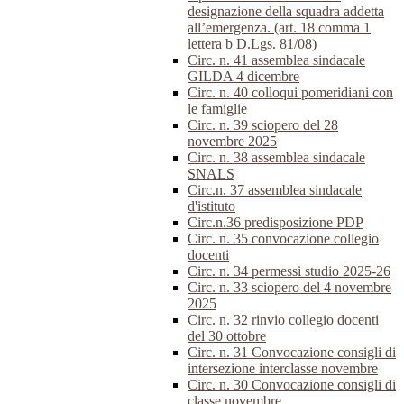
designazione della squadra addetta
all’emergenza. (art. 18 comma 1
lettera b D.Lgs. 81/08)
Circ. n. 41 assemblea sindacale
GILDA 4 dicembre
Circ. n. 40 colloqui pomeridiani con
le famiglie
Circ. n. 39 sciopero del 28
novembre 2025
Circ. n. 38 assemblea sindacale
SNALS
Circ.n. 37 assemblea sindacale
d'istituto
Circ.n.36 predisposizione PDP
Circ. n. 35 convocazione collegio
docenti
Circ. n. 34 permessi studio 2025-26
Circ. n. 33 sciopero del 4 novembre
2025
Circ. n. 32 rinvio collegio docenti
del 30 ottobre
Circ. n. 31 Convocazione consigli di
intersezione interclasse novembre
Circ. n. 30 Convocazione consigli di
classe novembre