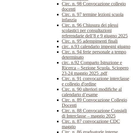
Circ. n. 98 Convocazione collegio
docenti
Circ. n. 97 termine lezioni scuola
infanzia
Circ. n. 96 Chiusura dei plessi
scolastici per consultazioni
referendarie dell’8 e 9 giugno 2025
Circ. n. 95 adempimenti finali
circ. n.93 calendario impegni giugno
Circ. n. 94 ferie personale a tempo
determinato
circ. n.92 Comparto Istruzione e
Ricerca – Sezione Scuola. Sciopero
23-24 maggio 2025 .pdf
Circ. n. 91 convocazione interclasse
e collegio d'ordine
Circ. n. 90 ulteriori modifiche al
calendario d’esame
Circ. n. 89 Convocazione Collegio
Docenti
Circ. n. 88 Convocazione Consigli
di Interclasse – maggio 2025
Circ. n. 87 convocazione CDC
maggio
Circ. n. 86 graduatorie interne