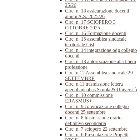
25/26
Circ. n. 18 assicurazione docenti
alunni A.S. 2025/26
Circ. n. 17 SCIOPERO 3
OTTOBRE 2025
Circ. n. 16 Formazione docenti
Circ. n. 15 assemblea sindacale
territoriale Cisl
Circ. n. 14 integrazione odg collegio
docenti
Circ. n. 13 autorizzazione alla libera
professione
Circ. n.12 Assemblea sindacale 29
SETTEMBRE
Circ. n.11 trasmissione lettera
apertaUnicobas Scuola & Università
Circ. n. 10 commissione
ERASMUS+
Circ. n. 9 convocazione collegio
docenti 25 settembre
Circ. n. 8 trasmissione orario
definitivo secondaria
Circ. n. 7 sciopero 22 settembre
Circ. n. 6 Presentazione Progetti