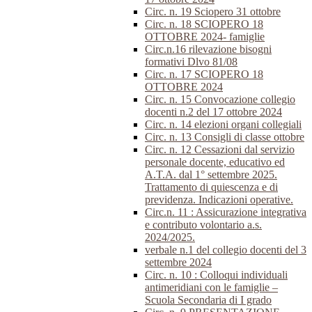
Circ. n. 19 Sciopero 31 ottobre
Circ. n. 18 SCIOPERO 18
OTTOBRE 2024- famiglie
Circ.n.16 rilevazione bisogni
formativi Dlvo 81/08
Circ. n. 17 SCIOPERO 18
OTTOBRE 2024
Circ. n. 15 Convocazione collegio
docenti n.2 del 17 ottobre 2024
Circ. n. 14 elezioni organi collegiali
Circ. n. 13 Consigli di classe ottobre
Circ. n. 12 Cessazioni dal servizio
personale docente, educativo ed
A.T.A. dal 1° settembre 2025.
Trattamento di quiescenza e di
previdenza. Indicazioni operative.
Circ.n. 11 : Assicurazione integrativa
e contributo volontario a.s.
2024/2025.
verbale n.1 del collegio docenti del 3
settembre 2024
Circ. n. 10 : Colloqui individuali
antimeridiani con le famiglie –
Scuola Secondaria di I grado