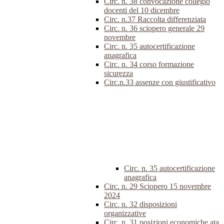
Circ. n. 38 convocazione collegio
docenti del 10 dicembre
Circ. n.37 Raccolta differenziata
Circ. n. 36 sciopero generale 29
novembre
Circ. n. 35 autocertificazione
anagrafica
Circ. n. 34 corso formazione
sicurezza
Circ.n.33 assenze con giustificativo
Circ. n. 35 autocertificazione
anagrafica
Circ. n. 29 Sciopero 15 novembre
2024
Circ. n. 32 disposizioni
organizzative
Circ. n. 31 posizioni economiche ata