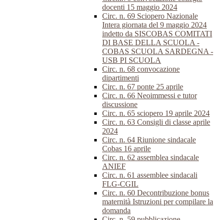
docenti 15 maggio 2024
Circ. n. 69 Sciopero Nazionale
Intera giornata del 9 maggio 2024
indetto da SISCOBAS COMITATI
DI BASE DELLA SCUOLA -
COBAS SCUOLA SARDEGNA -
USB PI SCUOLA
Circ. n. 68 convocazione
dipartimenti
Circ. n. 67 ponte 25 aprile
Circ. n. 66 Neoimmessi e tutor
discussione
Circ. n. 65 sciopero 19 aprile 2024
Circ. n. 63 Consigli di classe aprile
2024
Circ. n. 64 Riunione sindacale
Cobas 16 aprile
Circ. n. 62 assemblea sindacale
ANIEF
Circ. n. 61 assemblee sindacali
FLG-CGIL
Circ. n. 60 Decontribuzione bonus
maternità Istruzioni per compilare la
domanda
Circ. n. 59 pubblicazione