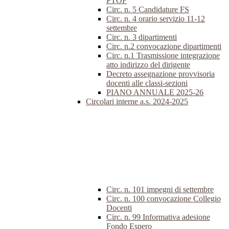
PTOF
Circ. n. 5 Candidature FS
Circ. n. 4 orario servizio 11-12
settembre
Circ. n. 3 dipartimenti
Circ. n.2 convocazione dipartimenti
Circ. n.1 Trasmissione integrazione
atto indirizzo del dirigente
Decreto assegnazione provvisoria
docenti alle classi-sezioni
PIANO ANNUALE 2025-26
Circolari interne a.s. 2024-2025
Circ. n. 101 impegni di settembre
Circ. n. 100 convocazione Collegio
Docenti
Circ. n. 99 Informativa adesione
Fondo Espero