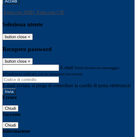
-
Entra con SPID
Entra con CIE
Seleziona utente
button close
×
Recupero password
button close
×
E-mail
Verrà inviato un messaggio
all'indirizzo indicato con le istruzioni necessarie.
E-mail inviata, si prega di controllare la casella di posta elettronica!
Errore
Chiudi
Successo
Chiudi
Informazione