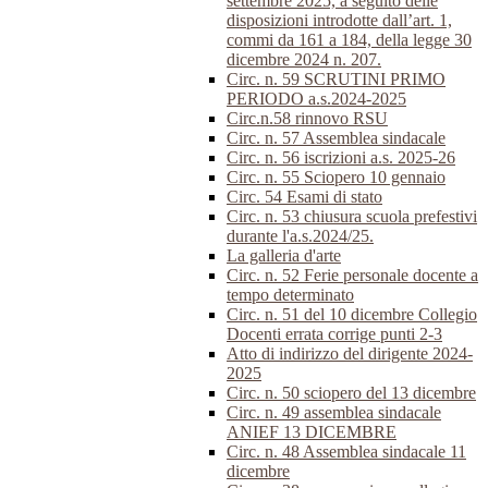
settembre 2025, a seguito delle
disposizioni introdotte dall’art. 1,
commi da 161 a 184, della legge 30
dicembre 2024 n. 207.
Circ. n. 59 SCRUTINI PRIMO
PERIODO a.s.2024-2025
Circ.n.58 rinnovo RSU
Circ. n. 57 Assemblea sindacale
Circ. n. 56 iscrizioni a.s. 2025-26
Circ. n. 55 Sciopero 10 gennaio
Circ. 54 Esami di stato
Circ. n. 53 chiusura scuola prefestivi
durante l'a.s.2024/25.
La galleria d'arte
Circ. n. 52 Ferie personale docente a
tempo determinato
Circ. n. 51 del 10 dicembre Collegio
Docenti errata corrige punti 2-3
Atto di indirizzo del dirigente 2024-
2025
Circ. n. 50 sciopero del 13 dicembre
Circ. n. 49 assemblea sindacale
ANIEF 13 DICEMBRE
Circ. n. 48 Assemblea sindacale 11
dicembre