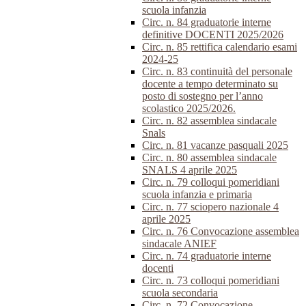
scuola infanzia
Circ. n. 84 graduatorie interne
definitive DOCENTI 2025/2026
Circ. n. 85 rettifica calendario esami
2024-25
Circ. n. 83 continuità del personale
docente a tempo determinato su
posto di sostegno per l’anno
scolastico 2025/2026.
Circ. n. 82 assemblea sindacale
Snals
Circ. n. 81 vacanze pasquali 2025
Circ. n. 80 assemblea sindacale
SNALS 4 aprile 2025
Circ. n. 79 colloqui pomeridiani
scuola infanzia e primaria
Circ. n. 77 sciopero nazionale 4
aprile 2025
Circ. n. 76 Convocazione assemblea
sindacale ANIEF
Circ. n. 74 graduatorie interne
docenti
Circ. n. 73 colloqui pomeridiani
scuola secondaria
Circ. n. 72 Convocazione