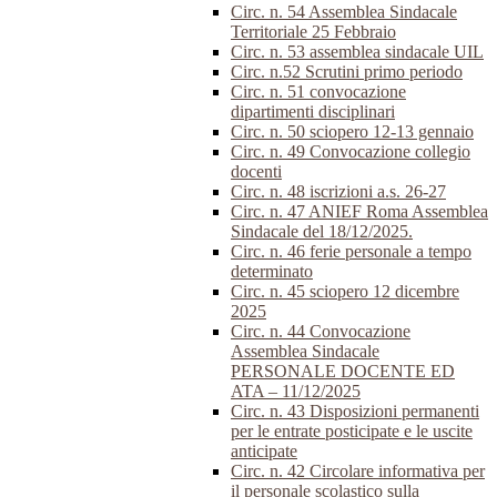
Circ. n. 54 Assemblea Sindacale
Territoriale 25 Febbraio
Circ. n. 53 assemblea sindacale UIL
Circ. n.52 Scrutini primo periodo
Circ. n. 51 convocazione
dipartimenti disciplinari
Circ. n. 50 sciopero 12-13 gennaio
Circ. n. 49 Convocazione collegio
docenti
Circ. n. 48 iscrizioni a.s. 26-27
Circ. n. 47 ANIEF Roma Assemblea
Sindacale del 18/12/2025.
Circ. n. 46 ferie personale a tempo
determinato
Circ. n. 45 sciopero 12 dicembre
2025
Circ. n. 44 Convocazione
Assemblea Sindacale
PERSONALE DOCENTE ED
ATA – 11/12/2025
Circ. n. 43 Disposizioni permanenti
per le entrate posticipate e le uscite
anticipate
Circ. n. 42 Circolare informativa per
il personale scolastico sulla