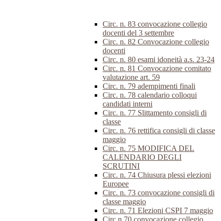
Circ. n. 83 convocazione collegio
docenti del 3 settembre
Circ. n. 82 Convocazione collegio
docenti
Circ. n. 80 esami idoneità a.s. 23-24
Circ. n. 81 Convocazione comitato
valutazione art. 59
Circ. n. 79 adempimenti finali
Circ. n. 78 calendario colloqui
candidati interni
Circ. n. 77 Slittamento consigli di
classe
Circ. n. 76 rettifica consigli di classe
maggio
Circ. n. 75 MODIFICA DEL
CALENDARIO DEGLI
SCRUTINI
Circ. n. 74 Chiusura plessi elezioni
Europee
Circ. n. 73 convocazione consigli di
classe maggio
Circ. n. 71 Elezioni CSPI 7 maggio
Circ.n.70 convocazione collegio