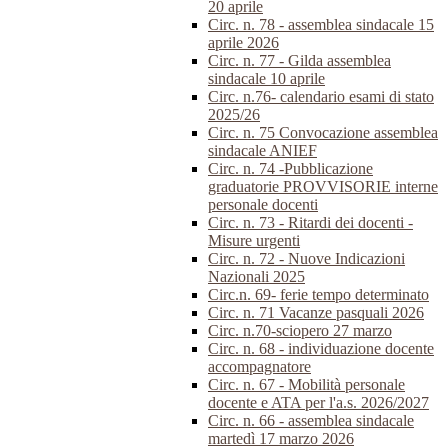
20 aprile
Circ. n. 78 - assemblea sindacale 15
aprile 2026
Circ. n. 77 - Gilda assemblea
sindacale 10 aprile
Circ. n.76- calendario esami di stato
2025/26
Circ. n. 75 Convocazione assemblea
sindacale ANIEF
Circ. n. 74 -Pubblicazione
graduatorie PROVVISORIE interne
personale docenti
Circ. n. 73 - Ritardi dei docenti -
Misure urgenti
Circ. n. 72 - Nuove Indicazioni
Nazionali 2025
Circ.n. 69- ferie tempo determinato
Circ. n. 71 Vacanze pasquali 2026
Circ. n.70-sciopero 27 marzo
Circ. n. 68 - individuazione docente
accompagnatore
Circ. n. 67 - Mobilità personale
docente e ATA per l'a.s. 2026/2027
Circ. n. 66 - assemblea sindacale
martedì 17 marzo 2026