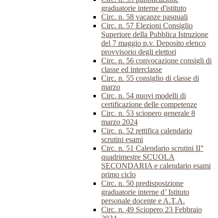
graduatorie interne d'istituto
Circ. n. 58 vacanze pasquali
Circ. n. 57 Elezioni Consiglio
Superiore della Pubblica Istruzione
del 7 maggio p.v. Deposito elenco
provvisorio degli elettori
Circ. n. 56 convocazione consigli di
classe ed interclasse
Circ. n. 55 consiglio di classe di
marzo
Circ. n. 54 nuovi modelli di
certificazione delle competenze
Circ. n. 53 sciopero generale 8
marzo 2024
Circ. n. 52 rettifica calendario
scrutini esami
Circ. n. 51 Calendario scrutini II°
quadrimestre SCUOLA
SECONDARIA e calendario esami
primo ciclo
Circ. n. 50 predisposizione
graduatorie interne d’ Istituto
personale docente e A.T.A.
Circ. n. 49 Sciopero 23 Febbraio