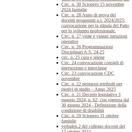
Circ. n. 30 Sciopero 15 novembre
2024 famiglie
Circ. n. 28 Anno di prova dei
docenti neoassunti a.s. 2024/2025:
convocazione per la stipula del Patto
per lo sviluppo professionale.
Circ. n. 27 visite e viaggi: istruzioni
operative
Circ. n. 26 Programmazioni
Disciplinari A.S. 24-25
circ. n. 25 cura e igiene
Circ. 24 convocazione consigli di
intersezione e interclasse
Circ. 23 convocazione CDC
novembre
Circ. n. 22 permessi retribuiti per
motivi di studio – Anno 2025
Circ. n. 21 Decreto legislativo 3
maggio 2024, n. 62, con vigenza dal
30 giugno 2024 - Definizione della
condizione di disabilità
Circ. n. 20 Sciopero 31 ottobre
famiglie
verbalen.2 del collegio docenti del
17 ottobre 2024