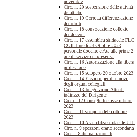
novembre
Circ. n. 20 sospensione delle attività
didattiche
Circ. n. 19 Corretta differenziazione
dei rifiuti
Circ. n. 18 convocazione collegio
dei docenti
Circ. n. 17 assemblea sindacale FLC
CGIL lunedì 23 Ottobre 2023
personale docente e Ata alle prime 2
ore di servizio in presenza
Circ. n. 16 Autorizzazione alla libera
professione
Circ. n. 15 sciopero 20 ottobre 2023
Circ. n. 14 Elezioni per il rinnovo
degli organi collegiali
Circ. n. 13 Integrazione Atto di
indirizzo del Dirigente
Circ.n. 12 Consigli di classe ottobre
2023
Circ. n. 11 sciopero del 6 ottobre
2023
Circ. n. 10 Assemblea sindacale UIL
Circ. n. 9 spezzoni orario secondaria
Circ. n.8 dichiarazione di