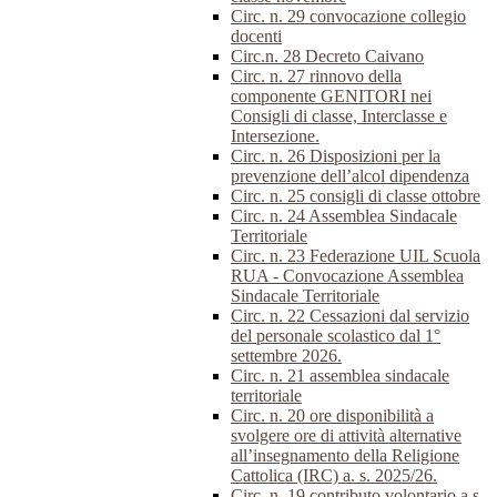
Circ. n. 29 convocazione collegio
docenti
Circ.n. 28 Decreto Caivano
Circ. n. 27 rinnovo della
componente GENITORI nei
Consigli di classe, Interclasse e
Intersezione.
Circ. n. 26 Disposizioni per la
prevenzione dell’alcol dipendenza
Circ. n. 25 consigli di classe ottobre
Circ. n. 24 Assemblea Sindacale
Territoriale
Circ. n. 23 Federazione UIL Scuola
RUA - Convocazione Assemblea
Sindacale Territoriale
Circ. n. 22 Cessazioni dal servizio
del personale scolastico dal 1°
settembre 2026.
Circ. n. 21 assemblea sindacale
territoriale
Circ. n. 20 ore disponibilità a
svolgere ore di attività alternative
all’insegnamento della Religione
Cattolica (IRC) a. s. 2025/26.
Circ. n. 19 contributo volontario a.s.