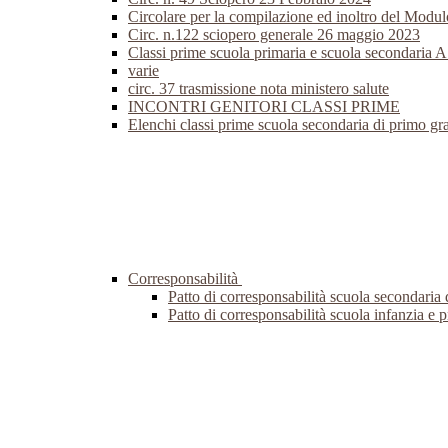
Circolare per la compilazione ed inoltro del Modul
Circ. n.122 sciopero generale 26 maggio 2023
Classi prime scuola primaria e scuola secondaria 
varie
circ. 37 trasmissione nota ministero salute
INCONTRI GENITORI CLASSI PRIME
Elenchi classi prime scuola secondaria di primo g
Corresponsabilità
Patto di corresponsabilità scuola secondaria
Patto di corresponsabilità scuola infanzia e 