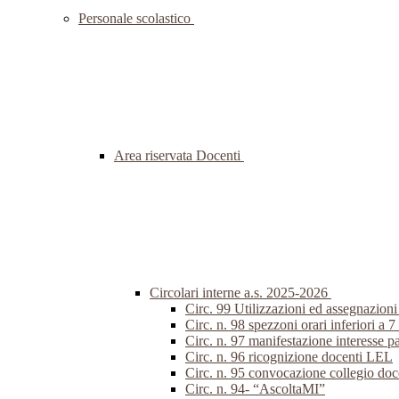
Personale scolastico
Area riservata Docenti
Circolari interne a.s. 2025-2026
Circ. 99 Utilizzazioni ed assegnazion
Circ. n. 98 spezzoni orari inferiori a 7
Circ. n. 97 manifestazione interesse p
Circ. n. 96 ricognizione docenti LEL
Circ. n. 95 convocazione collegio do
Circ. n. 94- “AscoltaMI”