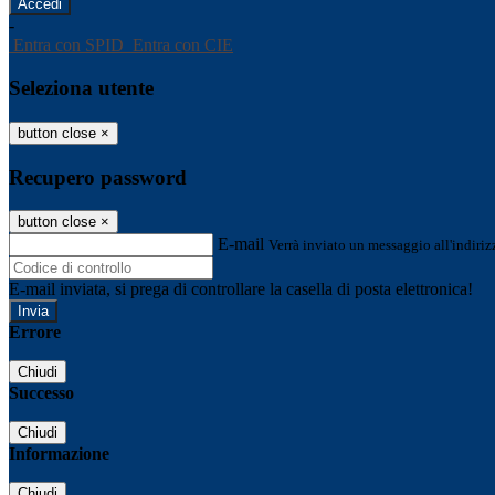
-
Entra con SPID
Entra con CIE
Seleziona utente
button close
×
Recupero password
button close
×
E-mail
Verrà inviato un messaggio all'indirizz
E-mail inviata, si prega di controllare la casella di posta elettronica!
Errore
Chiudi
Successo
Chiudi
Informazione
Chiudi