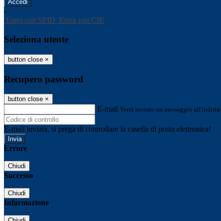
-
Entra con SPID
Entra con CIE
Seleziona utente
button close
×
Recupero password
button close
×
E-mail
Verrà inviato un messaggio all'indirizz
E-mail inviata, si prega di controllare la casella di posta elettronica!
Errore
Chiudi
Successo
Chiudi
Informazione
Chiudi