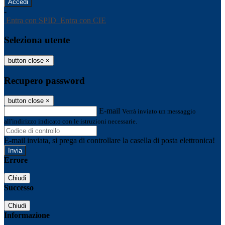
-
Entra con SPID
Entra con CIE
Seleziona utente
button close
×
Recupero password
button close
×
E-mail
Verrà inviato un messaggio
all'indirizzo indicato con le istruzioni necessarie.
E-mail inviata, si prega di controllare la casella di posta elettronica!
Errore
Chiudi
Successo
Chiudi
Informazione