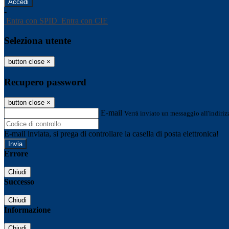
-
Entra con SPID
Entra con CIE
Seleziona utente
button close
×
Recupero password
button close
×
E-mail
Verrà inviato un messaggio all'indirizz
E-mail inviata, si prega di controllare la casella di posta elettronica!
Errore
Chiudi
Successo
Chiudi
Informazione
Chiudi