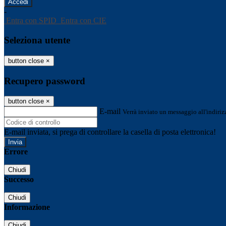
-
Entra con SPID
Entra con CIE
Seleziona utente
button close
×
Recupero password
button close
×
E-mail
Verrà inviato un messaggio all'indirizz
E-mail inviata, si prega di controllare la casella di posta elettronica!
Errore
Chiudi
Successo
Chiudi
Informazione
Chiudi