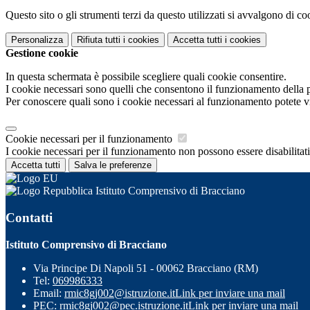
Questo sito o gli strumenti terzi da questo utilizzati si avvalgono di coo
Personalizza
Rifiuta tutti
i cookies
Accetta tutti
i cookies
Gestione cookie
In questa schermata è possibile scegliere quali cookie consentire.
I cookie necessari sono quelli che consentono il funzionamento della pi
Per conoscere quali sono i cookie necessari al funzionamento potete v
Cookie necessari per il funzionamento
I cookie necessari per il funzionamento non possono essere disabilitati.
Accetta tutti
Salva le preferenze
Istituto Comprensivo di Bracciano
Contatti
Istituto Comprensivo di Bracciano
Via Principe Di Napoli 51 - 00062 Bracciano (RM)
Tel:
069986333
Email:
rmic8gj002@istruzione.it
Link per inviare una mail
PEC:
rmic8gj002@pec.istruzione.it
Link per inviare una mail