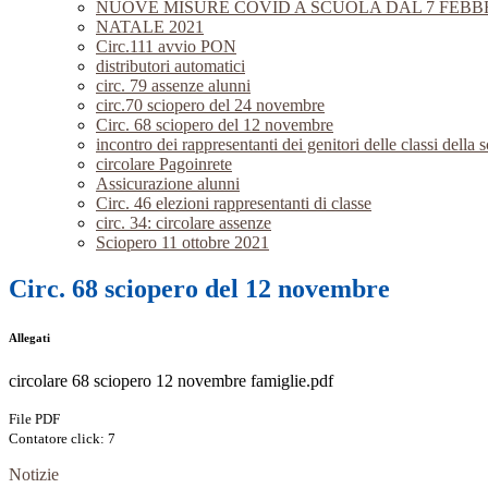
NUOVE MISURE COVID A SCUOLA DAL 7 FEBBR
NATALE 2021
Circ.111 avvio PON
distributori automatici
circ. 79 assenze alunni
circ.70 sciopero del 24 novembre
Circ. 68 sciopero del 12 novembre
incontro dei rappresentanti dei genitori delle classi della
circolare Pagoinrete
Assicurazione alunni
Circ. 46 elezioni rappresentanti di classe
circ. 34: circolare assenze
Sciopero 11 ottobre 2021
Circ. 68 sciopero del 12 novembre
Allegati
circolare 68 sciopero 12 novembre famiglie.pdf
File PDF
Contatore click: 7
Notizie