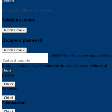
-
Entra con SPID
Entra con CIE
Seleziona utente
button close
×
Recupero password
button close
×
E-mail
Verrà inviato un messaggio all'indirizz
E-mail inviata, si prega di controllare la casella di posta elettronica!
Errore
Chiudi
Successo
Chiudi
Informazione
Chiudi