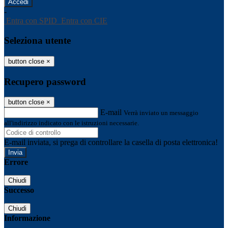
-
Entra con SPID
Entra con CIE
Seleziona utente
button close
×
Recupero password
button close
×
E-mail
Verrà inviato un messaggio
all'indirizzo indicato con le istruzioni necessarie.
E-mail inviata, si prega di controllare la casella di posta elettronica!
Errore
Chiudi
Successo
Chiudi
Informazione