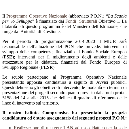
Il
Programma Operativo Nazionale
(abbreviato P.O.N.) “
La Scuola
per lo Sviluppo
” è finanziato dai
Fondi Strutturali
Obiettivo 1. La
titolarità di questo programma è del Ministero dell’Istruzione, che
funge da Autorità di Gestione.
Per il periodo di programmazione 2014-2020 il MIUR sarà
responsabile dell’attuazione del PON che prevede: interventi di
sviluppo delle competenze, finanziati dal Fondo Sociale Europeo
(
FSE
); interventi per il miglioramento degli ambienti e delle
attrezzature per la didattica, finanziati dal Fondo Europeo di
Sviluppo Regionale (
FESR
).
Le scuole partecipano al Programma Operativo Nazionale
presentando apposita candidatura a seguito di Avvisi pubblici.
Questi delineano gli obiettivi di intervento, le modalità e i termini di
presentazione dei progetti secondo quanto previsto dalla nota prot.n.
5158 del 14 aprile 2015 che delinea il quadro di riferimento e le
linee di intervento sul territorio.
Il nostro Istituto Comprensivo ha presentato la propria
candidatura ed è stato assegnatario dei seguenti progetti P.O.N.:
Realizzazione di una
rete LAN
ad uso didattico per la sede