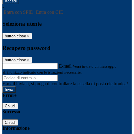
-
Entra con SPID
Entra con CIE
Seleziona utente
button close
×
Recupero password
button close
×
E-mail
Verrà inviato un messaggio
all'indirizzo indicato con le istruzioni necessarie.
E-mail inviata, si prega di controllare la casella di posta elettronica!
Errore
Chiudi
Successo
Chiudi
Informazione