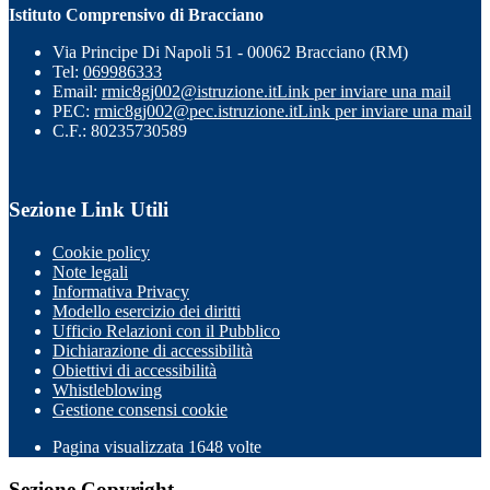
Istituto Comprensivo di Bracciano
Via Principe Di Napoli 51 - 00062 Bracciano (RM)
Tel:
069986333
Email:
rmic8gj002@istruzione.it
Link per inviare una mail
PEC:
rmic8gj002@pec.istruzione.it
Link per inviare una mail
C.F.: 80235730589
Sezione Link Utili
Cookie policy
Note legali
Informativa Privacy
Modello esercizio dei diritti
Ufficio Relazioni con il Pubblico
Dichiarazione di accessibilità
Obiettivi di accessibilità
Whistleblowing
Gestione consensi cookie
Pagina visualizzata
1648
volte
Sezione Copyright