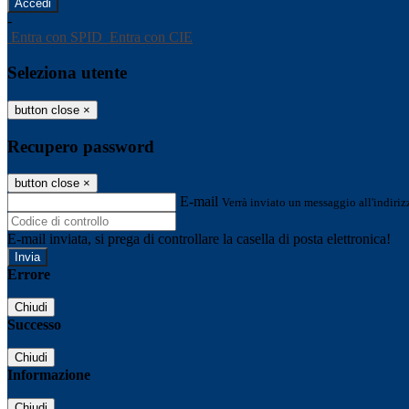
-
Entra con SPID
Entra con CIE
Seleziona utente
button close
×
Recupero password
button close
×
E-mail
Verrà inviato un messaggio all'indirizz
E-mail inviata, si prega di controllare la casella di posta elettronica!
Errore
Chiudi
Successo
Chiudi
Informazione
Chiudi