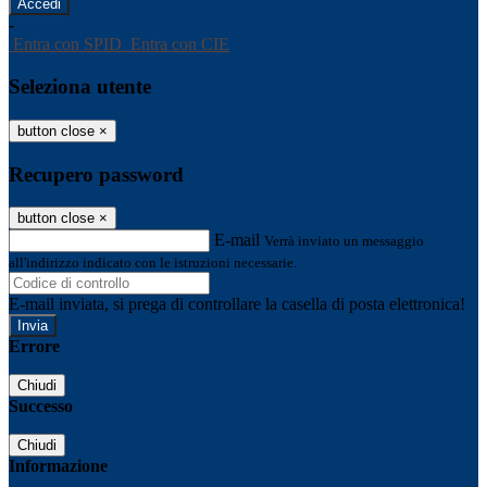
-
Entra con SPID
Entra con CIE
Seleziona utente
button close
×
Recupero password
button close
×
E-mail
Verrà inviato un messaggio
all'indirizzo indicato con le istruzioni necessarie.
E-mail inviata, si prega di controllare la casella di posta elettronica!
Errore
Chiudi
Successo
Chiudi
Informazione